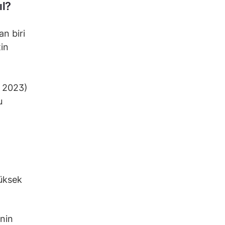
ıl?
n biri
tin
t 2023)
u
yüksek
inin