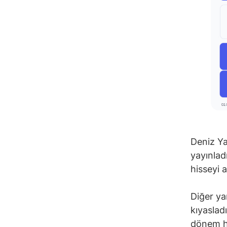
Deniz Ya
yayınlad
hisseyi 
Diğer ya
kıyaslad
dönem ha