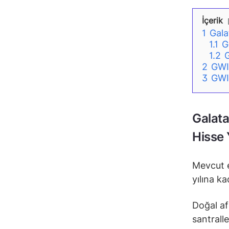
İçerik
1
Gala
1.1
G
1.2
G
2
GWI
3
GWIN
Galata
Hisse
Mevcut e
yılına k
Doğal af
santrall