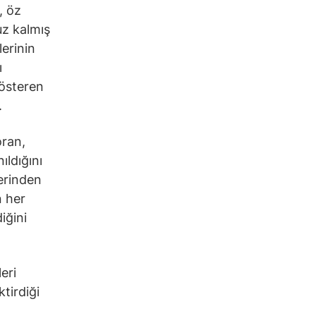
, öz
z kalmış
lerinin
ı
gösteren
.
oran,
ıldığını
lerinden
n her
iğini
eri
tirdiği