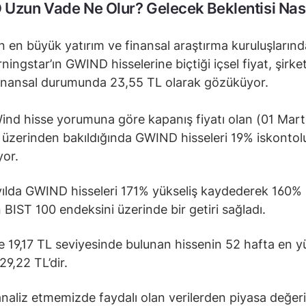
D
Uzun Vade Ne Olur? Gelecek Beklentisi Nas
 en büyük yatırım ve finansal araştırma kuruluşlarında
ningstar’ın GWIND hisselerine biçtiği içsel fiyat, şirke
inansal durumunda 23,55 TL olarak gözüküyor.
ind hisse yorumuna göre kapanış fiyatı olan (01 Mar
 üzerinden bakıldığında GWIND hisseleri 19% iskontol
yor.
yılda GWIND hisseleri 171% yükseliş kaydederek 160%
 BIST 100 endeksini üzerinde bir getiri sağladı.
 19,17 TL seviyesinde bulunan hissenin 52 hafta en 
29,22 TL’dir.
analiz etmemizde faydalı olan verilerden piyasa değer