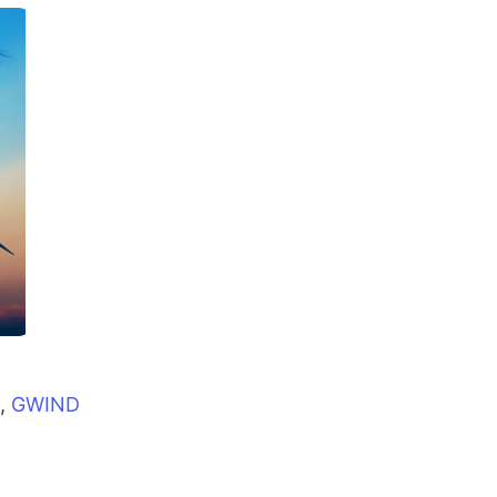
i,
GWIND