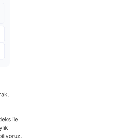
rak,
eks ile
ylık
iliyoruz.