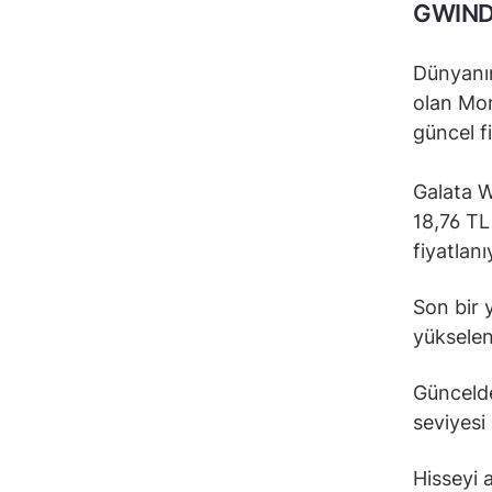
GWIN
Dünyanın
olan Mor
güncel f
Galata W
18,76 TL
fiyatlanı
Son bir 
yükselen
Güncelde
seviyesi 
Hisseyi 