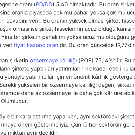
eğerine oranı (
PD/DD
) 5,40 olmaktadır. Bu oran şirket
ine oranla piyasada çok mu pahalı yoksa çok mu ucu
n cevabını verir. Bu oranın yüksek olması şirket hisse
düşük olması ise şirket hisselerinin ucuz olduğu kanısın
 Yine bir şirketin pahalı mı yoksa ucuz mu olduğunu 
a veri
fiyat kazanç oranı
dır. Bu oran güncelde 19,77’dir
an şirketin
özsermaye kârlılığı
(ROE) 75,14%’dür. Bu 
arın şirkete yaptıkları yatırımların ne kadar etkili kullan
Bu yönüyle yatırımcılar için en önemli kârlılık gösterge
. Sürekli yükselen bir özsermaye karlılığı değeri, şirketi
nemde daha az özsermaye ile daha çok kâr üretebild
. Olumludur.
yle bir karşılaştırma yaparken, aynı sektördeki şirketl
tırmaya önem göstermeliyiz. Çünkü her sektörün gerek
e miktarı aynı değildir.