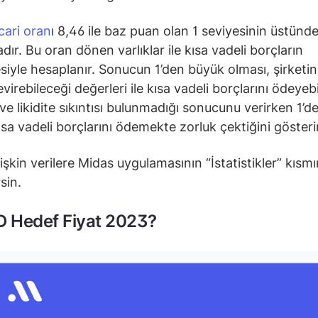
cari oran
ı 8,46 ile baz puan olan 1 seviyesinin üstünd
dır. Bu oran dönen varlıklar ile kısa vadeli borçların
iyle hesaplanır. Sonucun 1’den büyük olması, şirketin 
virebileceği değerleri ile kısa vadeli borçlarını ödeyebi
 ve likidite sıkıntısı bulunmadığı sonucunu verirken 1’
ısa vadeli borçlarını ödemekte zorluk çektiğini gösterir
lişkin verilere Midas uygulamasının “İstatistikler” kısm
rsin.
 Hedef Fiyat 2023?