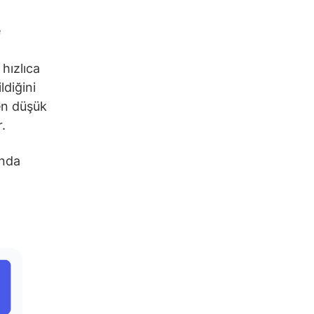
e
hızlıca
ldiğini
den düşük
.
ında