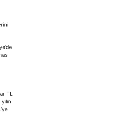
rini
ye’de
ması
yar TL
yılın
L’ye