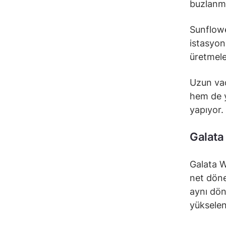
buzlanmay
Sunflower
istasyonl
üretmeler
Uzun vad
hem de y
yapıyor.
Galata
Galata W
net döne
aynı dön
yükselen