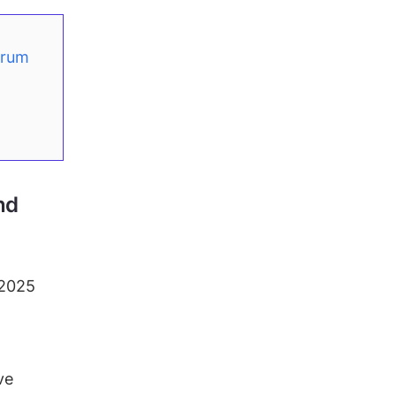
orum
nd
 2025
ve