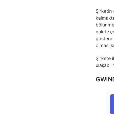
Şirketin
kalmakta
bölünmes
nakite çe
gösterir
olması k
Şirkete i
ulaşabili
GWIND