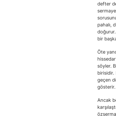
defter d
sermayes
sorusunu
pahalı, 
doğurur.
bir başk
Öte yand
hissedarl
söyler. 
birisidir
geçen dö
gösterir
Ancak bö
karşılaş
özsermay