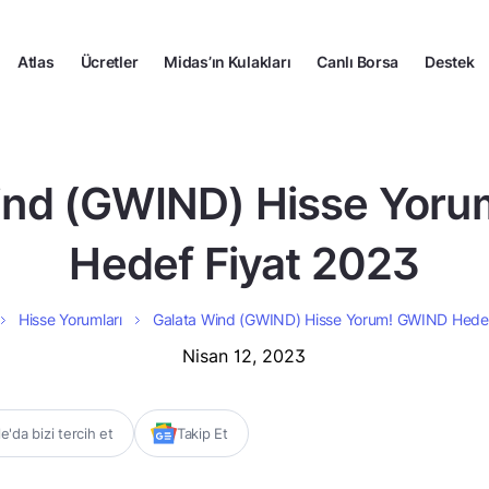
Atlas
Ücretler
Midas’ın Kulakları
Canlı Borsa
Destek
ind (GWIND) Hisse Yor
Hedef Fiyat 2023
Hisse Yorumları
Galata Wind (GWIND) Hisse Yorum! GWIND Hedef
Nisan 12, 2023
'da bizi tercih et
Takip Et