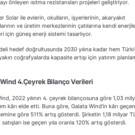
ı önleyen ısıtma rezistansları projeleri geliştiriyor.
 Solar ile evlerin, okulların, işyerlerinin, akaryakıt
arının ve üretim merkezlerinin çatılarına kendi enerjile
i için güneş enerji sistemi tasarlıyor.
eli hedef doğrultusunda 2030 yılına kadar hem Türki
akın coğrafyalarda kapasite artışı için yatırım planla
 Wind 4.Çeyrek Bilanço Verileri
ind, 2022 yılının 4. çeyrek bilançosuna göre 1,03 mil
m kârı elde etti. Buna göre, Galata Wind’in kârı geçen 
emine göre 511% artış gösterdi. Şirketin 1,18 milyar T
 satışları ise geçen yıla oranla 120% artış gösterdi.