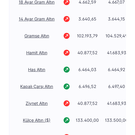
18 Ayar Gram Altın
4.662,59
4.667,07
14 Ayar Gram Altın
3.640,65
3.644,15
Gramse Altın
102.193,79
104.529,49
Hamit Altın
40.877,52
41.683,93
Has Altın
6.464,03
6.464,92
Kapalı Çarşı Altın
6.496,52
6.497,40
Ziynet Altın
40.877,52
41.683,93
Külçe Altın ($)
133.400,00
133.500,00