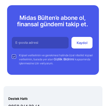
Midas Bülten’e abone ol,
finansal gündemi takip et.
Kaydol
Kişisel verilerimin ve gerekmesi halinde özel nitelikli kişisel
Gizlilik Bildirimi
verilerimin, burada yer alan
kapsamında
işlenmesine izin veriyorum.
Destek Hattı