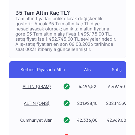
35 Tam Altın Kaç TL?
Tam altın fiyatları anlık olarak değişkenlik
gösterir. Ancak 35 Tam altın kaç TL diye
hesaplayacak olursak; anlık tam altın fiyatına
göre 35 Tam altının alış fiyatı 1.435.175,00 TL,
satış fiyatı ise 1.452.745,00 TL seviyelerindedir.
Alış-satış fiyatları en son 06.08.2026 tarihinde
saat 00:31 itibarıyla güncellenmiştir.
Serbest Piyasada Altın
Alış
Satış
ALTIN (GRAM)
6.496,52
6.497,40
ALTIN (ONS)
201.928,10
202.145,97
Cumhuriyet Altını
42.336,00
42.969,00