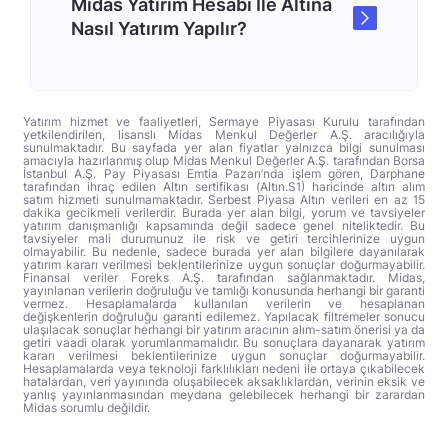
Midas Yatırım Hesabı İle Altına
Nasıl Yatırım Yapılır?
Yatırım hizmet ve faaliyetleri, Sermaye Piyasası Kurulu tarafından
yetkilendirilen, lisanslı Midas Menkul Değerler A.Ş. aracılığıyla
sunulmaktadır. Bu sayfada yer alan fiyatlar yalnızca bilgi sunulması
amacıyla hazırlanmış olup Midas Menkul Değerler A.Ş. tarafından Borsa
İstanbul A.Ş. Pay Piyasası Emtia Pazarı’nda işlem gören, Darphane
tarafından ihraç edilen Altın sertifikası (Altın.S1) haricinde altın alım
satım hizmeti sunulmamaktadır. Serbest Piyasa Altın verileri en az 15
dakika gecikmeli verilerdir. Burada yer alan bilgi, yorum ve tavsiyeler
yatırım danışmanlığı kapsamında değil sadece genel niteliktedir. Bu
tavsiyeler mali durumunuz ile risk ve getiri tercihlerinize uygun
olmayabilir. Bu nedenle, sadece burada yer alan bilgilere dayanılarak
yatırım kararı verilmesi beklentilerinize uygun sonuçlar doğurmayabilir.
Finansal veriler Foreks A.Ş. tarafından sağlanmaktadır. Midas,
yayınlanan verilerin doğruluğu ve tamlığı konusunda herhangi bir garanti
vermez. Hesaplamalarda kullanılan verilerin ve hesaplanan
değişkenlerin doğruluğu garanti edilemez. Yapılacak filtremeler sonucu
ulaşılacak sonuçlar herhangi bir yatırım aracının alım-satım önerisi ya da
getiri vaadi olarak yorumlanmamalıdır. Bu sonuçlara dayanarak yatırım
kararı verilmesi beklentilerinize uygun sonuçlar doğurmayabilir.
Hesaplamalarda veya teknoloji farklılıkları nedeni ile ortaya çıkabilecek
hatalardan, veri yayınında oluşabilecek aksaklıklardan, verinin eksik ve
yanlış yayınlanmasından meydana gelebilecek herhangi bir zarardan
Midas sorumlu değildir.