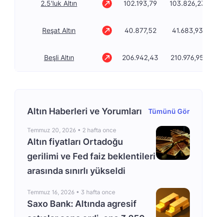
2.5'luk Altın
102.193,79
103.826,23
Reşat Altın
40.877,52
41.683,93
Beşli Altın
206.942,43
210.976,95
Altın Haberleri ve Yorumları
Tümünü Gör
Temmuz 20, 2026 •
2 hafta once
Altın fiyatları Ortadoğu
gerilimi ve Fed faiz beklentileri
arasında sınırlı yükseldi
Temmuz 16, 2026 •
3 hafta once
Saxo Bank: Altında agresif