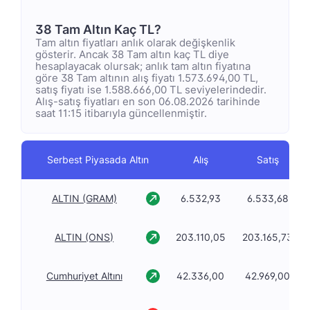
38 Tam Altın Kaç TL?
Tam altın fiyatları anlık olarak değişkenlik
gösterir. Ancak 38 Tam altın kaç TL diye
hesaplayacak olursak; anlık tam altın fiyatına
göre 38 Tam altının alış fiyatı 1.573.694,00 TL,
satış fiyatı ise 1.588.666,00 TL seviyelerindedir.
Alış-satış fiyatları en son 06.08.2026 tarihinde
saat 11:15 itibarıyla güncellenmiştir.
Serbest Piyasada Altın
Alış
Satış
ALTIN (GRAM)
6.532,93
6.533,68
ALTIN (ONS)
203.110,05
203.165,73
Cumhuriyet Altını
42.336,00
42.969,00