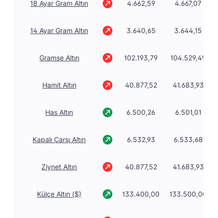
18 Ayar Gram Altın
4.662,59
4.667,07
14 Ayar Gram Altın
3.640,65
3.644,15
Gramse Altın
102.193,79
104.529,49
Hamit Altın
40.877,52
41.683,93
Has Altın
6.500,26
6.501,01
Kapalı Çarşı Altın
6.532,93
6.533,68
Ziynet Altın
40.877,52
41.683,93
Külçe Altın ($)
133.400,00
133.500,00