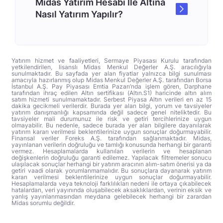
Midas Yatırım Hesabı İle Altına
Nasıl Yatırım Yapılır?
Yatırım hizmet ve faaliyetleri, Sermaye Piyasası Kurulu tarafından
yetkilendirilen, lisanslı Midas Menkul Değerler A.Ş. aracılığıyla
sunulmaktadır. Bu sayfada yer alan fiyatlar yalnızca bilgi sunulması
amacıyla hazırlanmış olup Midas Menkul Değerler A.Ş. tarafından Borsa
İstanbul A.Ş. Pay Piyasası Emtia Pazarı’nda işlem gören, Darphane
tarafından ihraç edilen Altın sertifikası (Altın.S1) haricinde altın alım
satım hizmeti sunulmamaktadır. Serbest Piyasa Altın verileri en az 15
dakika gecikmeli verilerdir. Burada yer alan bilgi, yorum ve tavsiyeler
yatırım danışmanlığı kapsamında değil sadece genel niteliktedir. Bu
tavsiyeler mali durumunuz ile risk ve getiri tercihlerinize uygun
olmayabilir. Bu nedenle, sadece burada yer alan bilgilere dayanılarak
yatırım kararı verilmesi beklentilerinize uygun sonuçlar doğurmayabilir.
Finansal veriler Foreks A.Ş. tarafından sağlanmaktadır. Midas,
yayınlanan verilerin doğruluğu ve tamlığı konusunda herhangi bir garanti
vermez. Hesaplamalarda kullanılan verilerin ve hesaplanan
değişkenlerin doğruluğu garanti edilemez. Yapılacak filtremeler sonucu
ulaşılacak sonuçlar herhangi bir yatırım aracının alım-satım önerisi ya da
getiri vaadi olarak yorumlanmamalıdır. Bu sonuçlara dayanarak yatırım
kararı verilmesi beklentilerinize uygun sonuçlar doğurmayabilir.
Hesaplamalarda veya teknoloji farklılıkları nedeni ile ortaya çıkabilecek
hatalardan, veri yayınında oluşabilecek aksaklıklardan, verinin eksik ve
yanlış yayınlanmasından meydana gelebilecek herhangi bir zarardan
Midas sorumlu değildir.