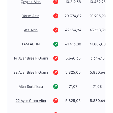
Çeyrek Altın
10.219,38
10.452,95
Yarım Altın
20.374,89
20.905,90
Ata Altın
42.154,94
43.218,31
TAM ALTIN
41.413,00
41.807,00
14 Ayar Bilezik Gramı
3.640,65
3.644,15
22 Ayar Bilezik Gramı
5.825,05
5.830,64
Altın Sertifikası
71,07
71,08
22 Ayar Gram Altın
5.825,05
5.830,64