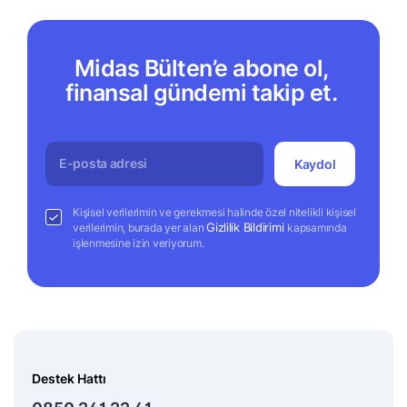
Midas Bülten’e abone ol,
finansal gündemi takip et.
Kaydol
Kişisel verilerimin ve gerekmesi halinde özel nitelikli kişisel
Gizlilik Bildirimi
verilerimin, burada yer alan
kapsamında
işlenmesine izin veriyorum.
Destek Hattı