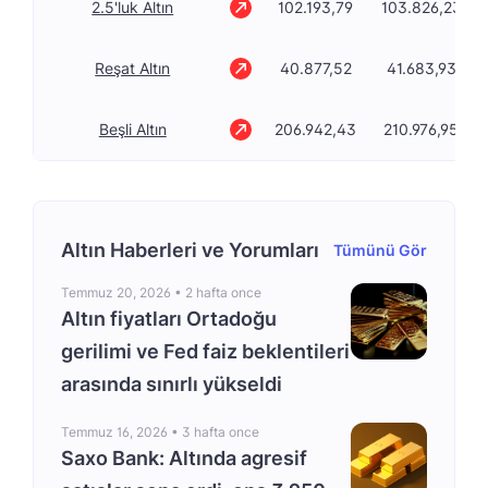
2.5'luk Altın
102.193,79
103.826,23
Reşat Altın
40.877,52
41.683,93
Beşli Altın
206.942,43
210.976,95
Altın Haberleri ve Yorumları
Tümünü Gör
Temmuz 20, 2026 •
2 hafta once
Altın fiyatları Ortadoğu
gerilimi ve Fed faiz beklentileri
arasında sınırlı yükseldi
Temmuz 16, 2026 •
3 hafta once
Saxo Bank: Altında agresif