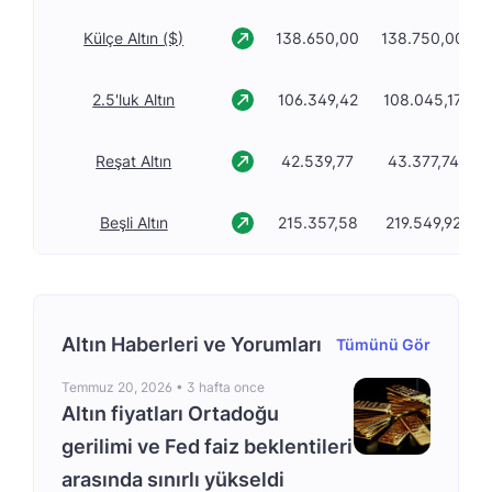
Külçe Altın ($)
138.650,00
138.750,00
2.5'luk Altın
106.349,42
108.045,17
Reşat Altın
42.539,77
43.377,74
Beşli Altın
215.357,58
219.549,92
Altın Haberleri ve Yorumları
Tümünü Gör
Temmuz 20, 2026 •
3 hafta once
Altın fiyatları Ortadoğu
gerilimi ve Fed faiz beklentileri
arasında sınırlı yükseldi