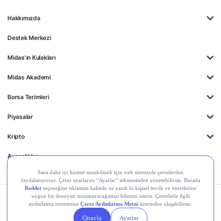
Hakkımızda
Destek Merkezi
Midas'ın Kulakları
Midas Akademi
Borsa Terimleri
Piyasalar
Kripto
Ayrıcalıklar
Kişisel Verilerin
Gizlilik
Yasal
Çerez
Korunması
Politikası
Duyurular
Ayarları