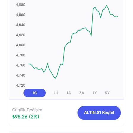
1G
1H
1A
3A
1Y
5Y
Günlük Değişim
ALTIN.S1 Keşfet
₺95.26 (2%)