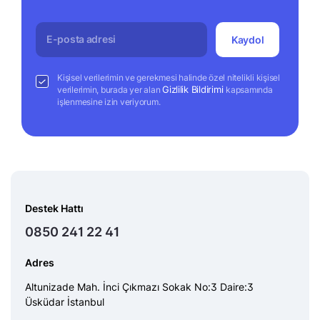
Kaydol
Kişisel verilerimin ve gerekmesi halinde özel nitelikli kişisel
Gizlilik Bildirimi
verilerimin, burada yer alan
kapsamında
işlenmesine izin veriyorum.
Destek Hattı
0850 241 22 41
Adres
Altunizade Mah. İnci Çıkmazı Sokak No:3 Daire:3
Üsküdar İstanbul