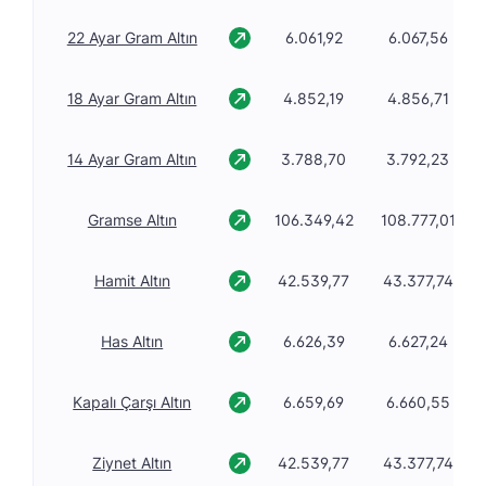
22 Ayar Gram Altın
6.061,92
6.067,56
18 Ayar Gram Altın
4.852,19
4.856,71
14 Ayar Gram Altın
3.788,70
3.792,23
Gramse Altın
106.349,42
108.777,01
Hamit Altın
42.539,77
43.377,74
Has Altın
6.626,39
6.627,24
Kapalı Çarşı Altın
6.659,69
6.660,55
Ziynet Altın
42.539,77
43.377,74