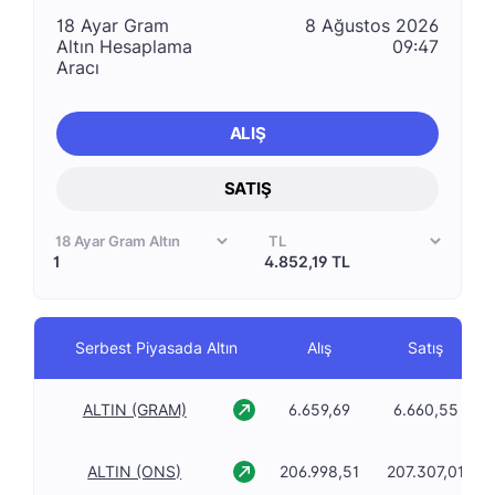
18 Ayar Gram
8 Ağustos 2026
Altın Hesaplama
09:47
Aracı
ALIŞ
SATIŞ
4.852,19 TL
Serbest Piyasada Altın
Alış
Satış
ALTIN (GRAM)
6.659,69
6.660,55
ALTIN (ONS)
206.998,51
207.307,01