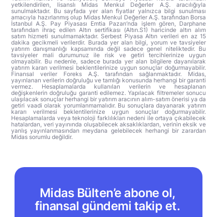
yetkilendirilen, lisanslı Midas Menkul Değerler A.Ş. aracılığıyla
sunulmaktadır. Bu sayfada yer alan fiyatlar yalnızca bilgi sunulması
amacıyla hazırlanmış olup Midas Menkul Değerler A.Ş. tarafından Borsa
İstanbul A.Ş. Pay Piyasası Emtia Pazarı’nda işlem gören, Darphane
tarafından ihraç edilen Altın sertifikası (Altın.S1) haricinde altın alım
satım hizmeti sunulmamaktadır. Serbest Piyasa Altın verileri en az 15
dakika gecikmeli verilerdir. Burada yer alan bilgi, yorum ve tavsiyeler
yatırım danışmanlığı kapsamında değil sadece genel niteliktedir. Bu
tavsiyeler mali durumunuz ile risk ve getiri tercihlerinize uygun
olmayabilir. Bu nedenle, sadece burada yer alan bilgilere dayanılarak
yatırım kararı verilmesi beklentilerinize uygun sonuçlar doğurmayabilir.
Finansal veriler Foreks A.Ş. tarafından sağlanmaktadır. Midas,
yayınlanan verilerin doğruluğu ve tamlığı konusunda herhangi bir garanti
vermez. Hesaplamalarda kullanılan verilerin ve hesaplanan
değişkenlerin doğruluğu garanti edilemez. Yapılacak filtremeler sonucu
ulaşılacak sonuçlar herhangi bir yatırım aracının alım-satım önerisi ya da
getiri vaadi olarak yorumlanmamalıdır. Bu sonuçlara dayanarak yatırım
kararı verilmesi beklentilerinize uygun sonuçlar doğurmayabilir.
Hesaplamalarda veya teknoloji farklılıkları nedeni ile ortaya çıkabilecek
hatalardan, veri yayınında oluşabilecek aksaklıklardan, verinin eksik ve
yanlış yayınlanmasından meydana gelebilecek herhangi bir zarardan
Midas sorumlu değildir.
Midas Bülten’e abone ol,
finansal gündemi takip et.