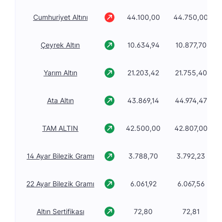
Cumhuriyet Altını
44.100,00
44.750,00
Çeyrek Altın
10.634,94
10.877,70
Yarım Altın
21.203,42
21.755,40
Ata Altın
43.869,14
44.974,47
TAM ALTIN
42.500,00
42.807,00
14 Ayar Bilezik Gramı
3.788,70
3.792,23
22 Ayar Bilezik Gramı
6.061,92
6.067,56
Altın Sertifikası
72,80
72,81