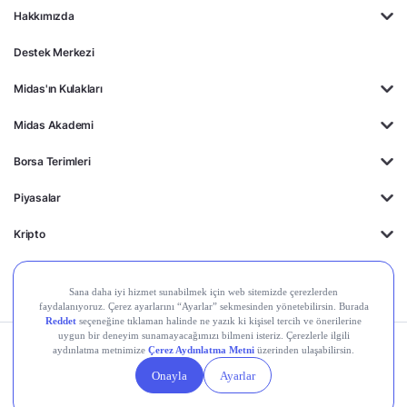
Hakkımızda
Destek Merkezi
Midas'ın Kulakları
Midas Akademi
Borsa Terimleri
Piyasalar
Kripto
Ayrıcalıklar
Kişisel Verilerin
Gizlilik
Yasal
Çerez
Korunması
Politikası
Duyurular
Ayarları
© 2026 Midas Finansal Teknolojiler A.Ş. Tüm hakları saklıdır.