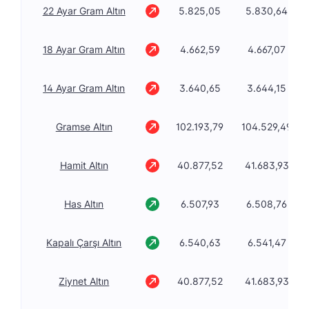
22 Ayar Gram Altın
5.825,05
5.830,64
18 Ayar Gram Altın
4.662,59
4.667,07
14 Ayar Gram Altın
3.640,65
3.644,15
Gramse Altın
102.193,79
104.529,49
Hamit Altın
40.877,52
41.683,93
Has Altın
6.507,93
6.508,76
Kapalı Çarşı Altın
6.540,63
6.541,47
Ziynet Altın
40.877,52
41.683,93