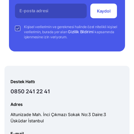
Kaydol
Kişisel verilerimin ve gerekmesi halinde özel nitelikli kişisel
Gizlilik Bildirimi
verilerimin, burada yer alan
kapsamında
işlenmesine izin veriyorum.
Destek Hattı
0850 241 22 41
Adres
Altunizade Mah. İnci Çıkmazı Sokak No:3 Daire:3
Üsküdar İstanbul
E-mail