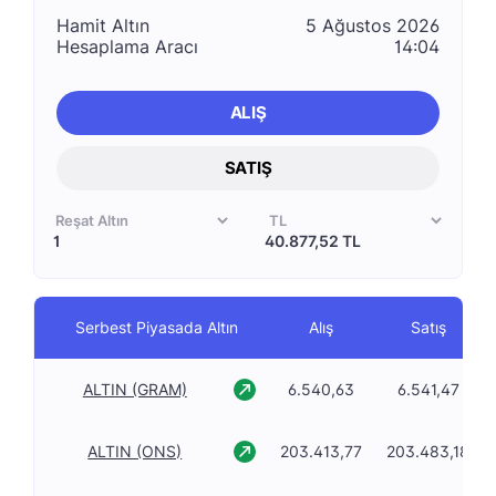
Hamit Altın
5 Ağustos 2026
Hesaplama Aracı
14:04
ALIŞ
SATIŞ
40.877,52 TL
Serbest Piyasada Altın
Alış
Satış
ALTIN (GRAM)
6.540,63
6.541,47
ALTIN (ONS)
203.413,77
203.483,18