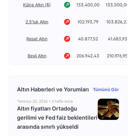
Külçe Altın ($)
133.400,00
133.500,00
2.5'luk Altın
102.193,79
103.826,23
Reşat Altın
40.877,52
41.683,93
Beşli Altın
206.942,43
210.976,95
Altın Haberleri ve Yorumları
Tümünü Gör
Temmuz 20, 2026 •
2 hafta once
Altın fiyatları Ortadoğu
gerilimi ve Fed faiz beklentileri
arasında sınırlı yükseldi