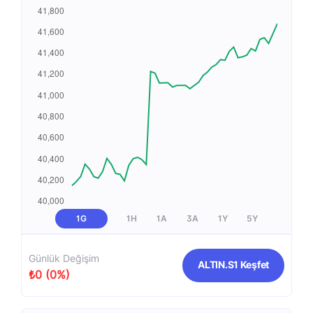
1G
1H
1A
3A
1Y
5Y
Günlük Değişim
ALTIN.S1 Keşfet
₺0 (0%)