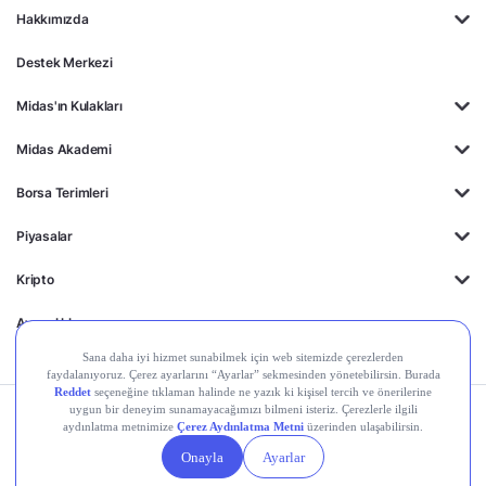
Hakkımızda
Destek Merkezi
Midas'ın Kulakları
Midas Akademi
Borsa Terimleri
Piyasalar
Kripto
Ayrıcalıklar
Kişisel Verilerin
Gizlilik
Yasal
Çerez
Korunması
Politikası
Duyurular
Ayarları
© 2026 Midas Finansal Teknolojiler A.Ş. Tüm hakları saklıdır.