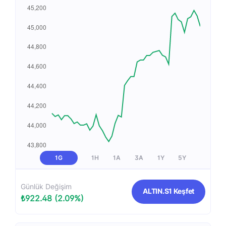
1G
1H
1A
3A
1Y
5Y
Günlük Değişim
ALTIN.S1 Keşfet
₺922.48 (2.09%)