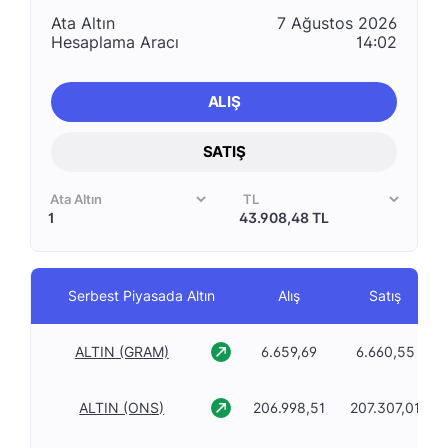
Ata Altın
7 Ağustos 2026
Hesaplama Aracı
14:02
ALIŞ
SATIŞ
43.908,48 TL
Serbest Piyasada Altın
Alış
Satış
ALTIN (GRAM)
6.659,69
6.660,55
ALTIN (ONS)
206.998,51
207.307,01