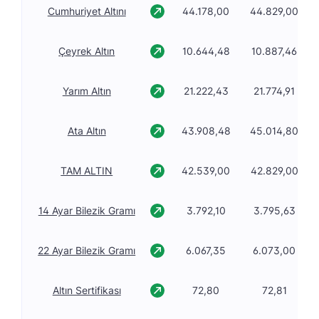
Cumhuriyet Altını
44.178,00
44.829,00
Çeyrek Altın
10.644,48
10.887,46
Yarım Altın
21.222,43
21.774,91
Ata Altın
43.908,48
45.014,80
TAM ALTIN
42.539,00
42.829,00
14 Ayar Bilezik Gramı
3.792,10
3.795,63
22 Ayar Bilezik Gramı
6.067,35
6.073,00
Altın Sertifikası
72,80
72,81