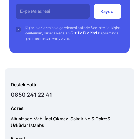
Kaydol
Kişisel verilerimin ve gerekmesi halinde özel nitelikli kişisel
Gizlilik Bildirimi
verilerimin, burada yer alan
kapsamında
işlenmesine izin veriyorum.
Destek Hattı
0850 241 22 41
Adres
Altunizade Mah. İnci Çıkmazı Sokak No:3 Daire:3
Üsküdar İstanbul
E-mail