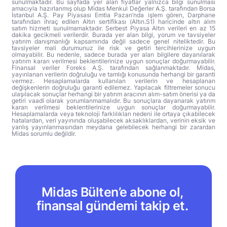
sunulmaktadır. Bu sayfada yer alan fiyatlar yalnızca bilgi sunulması
amacıyla hazırlanmış olup Midas Menkul Değerler A.Ş. tarafından Borsa
İstanbul A.Ş. Pay Piyasası Emtia Pazarı’nda işlem gören, Darphane
tarafından ihraç edilen Altın sertifikası (Altın.S1) haricinde altın alım
satım hizmeti sunulmamaktadır. Serbest Piyasa Altın verileri en az 15
dakika gecikmeli verilerdir. Burada yer alan bilgi, yorum ve tavsiyeler
yatırım danışmanlığı kapsamında değil sadece genel niteliktedir. Bu
tavsiyeler mali durumunuz ile risk ve getiri tercihlerinize uygun
olmayabilir. Bu nedenle, sadece burada yer alan bilgilere dayanılarak
yatırım kararı verilmesi beklentilerinize uygun sonuçlar doğurmayabilir.
Finansal veriler Foreks A.Ş. tarafından sağlanmaktadır. Midas,
yayınlanan verilerin doğruluğu ve tamlığı konusunda herhangi bir garanti
vermez. Hesaplamalarda kullanılan verilerin ve hesaplanan
değişkenlerin doğruluğu garanti edilemez. Yapılacak filtremeler sonucu
ulaşılacak sonuçlar herhangi bir yatırım aracının alım-satım önerisi ya da
getiri vaadi olarak yorumlanmamalıdır. Bu sonuçlara dayanarak yatırım
kararı verilmesi beklentilerinize uygun sonuçlar doğurmayabilir.
Hesaplamalarda veya teknoloji farklılıkları nedeni ile ortaya çıkabilecek
hatalardan, veri yayınında oluşabilecek aksaklıklardan, verinin eksik ve
yanlış yayınlanmasından meydana gelebilecek herhangi bir zarardan
Midas sorumlu değildir.
Midas Bülten’e abone ol,
finansal gündemi takip et.