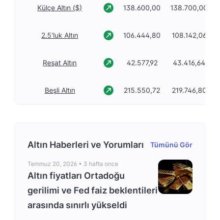
Külçe Altın ($)
138.600,00
138.700,00
2.5'luk Altın
106.444,80
108.142,06
Reşat Altın
42.577,92
43.416,64
Beşli Altın
215.550,72
219.746,80
Altın Haberleri ve Yorumları
Tümünü Gör
Temmuz 20, 2026 •
3 hafta once
Altın fiyatları Ortadoğu
gerilimi ve Fed faiz beklentileri
arasında sınırlı yükseldi