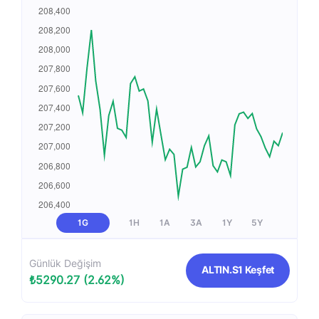
1G
1H
1A
3A
1Y
5Y
Günlük Değişim
ALTIN.S1 Keşfet
₺5290.27 (2.62%)