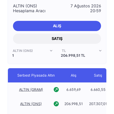
ALTIN (ONS)
7 Ağustos 2026
Hesaplama Aracı
20:59
ALIŞ
SATIŞ
206.998,51 TL
Serbest Piyasada Altın
Alış
Satış
ALTIN (GRAM)
6.659,69
6.660,55
ALTIN (ONS)
206.998,51
207.307,01