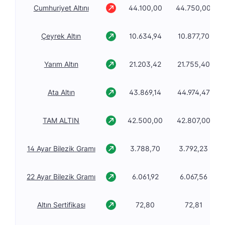
Cumhuriyet Altını
44.100,00
44.750,00
Çeyrek Altın
10.634,94
10.877,70
Yarım Altın
21.203,42
21.755,40
Ata Altın
43.869,14
44.974,47
TAM ALTIN
42.500,00
42.807,00
14 Ayar Bilezik Gramı
3.788,70
3.792,23
22 Ayar Bilezik Gramı
6.061,92
6.067,56
Altın Sertifikası
72,80
72,81