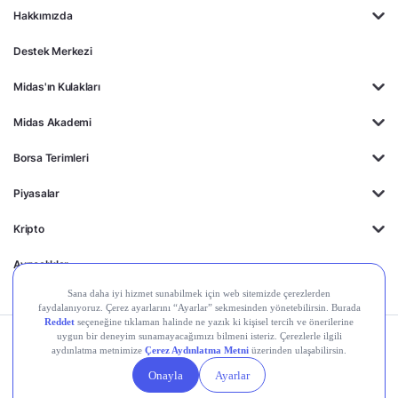
Hakkımızda
Destek Merkezi
Midas'ın Kulakları
Midas Akademi
Borsa Terimleri
Piyasalar
Kripto
Ayrıcalıklar
Kişisel Verilerin
Gizlilik
Yasal
Çerez
Korunması
Politikası
Duyurular
Ayarları
© 2026 Midas Finansal Teknolojiler A.Ş. Tüm hakları saklıdır.