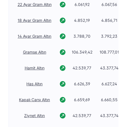
22 Ayar Gram Altın
6.061,92
6.067,56
18 Ayar Gram Altın
4.852,19
4.856,71
14 Ayar Gram Altın
3.788,70
3.792,23
Gramse Altın
106.349,42
108.777,01
Hamit Altın
42.539,77
43.377,74
Has Altın
6.626,39
6.627,24
Kapalı Çarşı Altın
6.659,69
6.660,55
Ziynet Altın
42.539,77
43.377,74