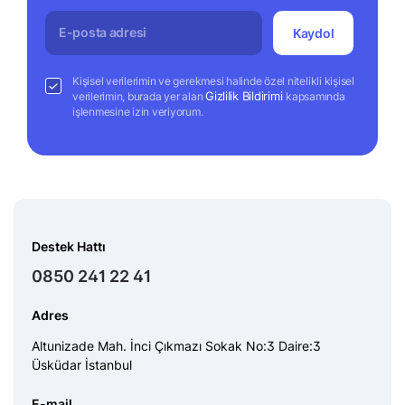
Kaydol
Kişisel verilerimin ve gerekmesi halinde özel nitelikli kişisel
Gizlilik Bildirimi
verilerimin, burada yer alan
kapsamında
işlenmesine izin veriyorum.
Destek Hattı
0850 241 22 41
Adres
Altunizade Mah. İnci Çıkmazı Sokak No:3 Daire:3
Üsküdar İstanbul
E-mail