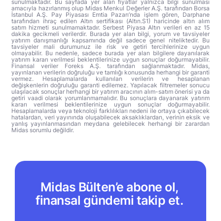
sunulmaktadır. Bu sayfada yer alan fiyatlar yalnızca bilgi sunulması
amacıyla hazırlanmış olup Midas Menkul Değerler A.Ş. tarafından Borsa
İstanbul A.Ş. Pay Piyasası Emtia Pazarı’nda işlem gören, Darphane
tarafından ihraç edilen Altın sertifikası (Altın.S1) haricinde altın alım
satım hizmeti sunulmamaktadır. Serbest Piyasa Altın verileri en az 15
dakika gecikmeli verilerdir. Burada yer alan bilgi, yorum ve tavsiyeler
yatırım danışmanlığı kapsamında değil sadece genel niteliktedir. Bu
tavsiyeler mali durumunuz ile risk ve getiri tercihlerinize uygun
olmayabilir. Bu nedenle, sadece burada yer alan bilgilere dayanılarak
yatırım kararı verilmesi beklentilerinize uygun sonuçlar doğurmayabilir.
Finansal veriler Foreks A.Ş. tarafından sağlanmaktadır. Midas,
yayınlanan verilerin doğruluğu ve tamlığı konusunda herhangi bir garanti
vermez. Hesaplamalarda kullanılan verilerin ve hesaplanan
değişkenlerin doğruluğu garanti edilemez. Yapılacak filtremeler sonucu
ulaşılacak sonuçlar herhangi bir yatırım aracının alım-satım önerisi ya da
getiri vaadi olarak yorumlanmamalıdır. Bu sonuçlara dayanarak yatırım
kararı verilmesi beklentilerinize uygun sonuçlar doğurmayabilir.
Hesaplamalarda veya teknoloji farklılıkları nedeni ile ortaya çıkabilecek
hatalardan, veri yayınında oluşabilecek aksaklıklardan, verinin eksik ve
yanlış yayınlanmasından meydana gelebilecek herhangi bir zarardan
Midas sorumlu değildir.
Midas Bülten’e abone ol,
finansal gündemi takip et.