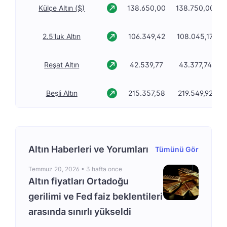
Külçe Altın ($)
138.650,00
138.750,00
2.5'luk Altın
106.349,42
108.045,17
Reşat Altın
42.539,77
43.377,74
Beşli Altın
215.357,58
219.549,92
Altın Haberleri ve Yorumları
Tümünü Gör
Temmuz 20, 2026 •
3 hafta once
Altın fiyatları Ortadoğu
gerilimi ve Fed faiz beklentileri
arasında sınırlı yükseldi