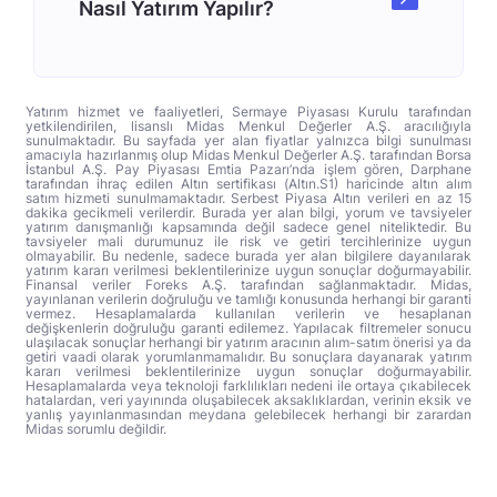
Nasıl Yatırım Yapılır?
Yatırım hizmet ve faaliyetleri, Sermaye Piyasası Kurulu tarafından
yetkilendirilen, lisanslı Midas Menkul Değerler A.Ş. aracılığıyla
sunulmaktadır. Bu sayfada yer alan fiyatlar yalnızca bilgi sunulması
amacıyla hazırlanmış olup Midas Menkul Değerler A.Ş. tarafından Borsa
İstanbul A.Ş. Pay Piyasası Emtia Pazarı’nda işlem gören, Darphane
tarafından ihraç edilen Altın sertifikası (Altın.S1) haricinde altın alım
satım hizmeti sunulmamaktadır. Serbest Piyasa Altın verileri en az 15
dakika gecikmeli verilerdir. Burada yer alan bilgi, yorum ve tavsiyeler
yatırım danışmanlığı kapsamında değil sadece genel niteliktedir. Bu
tavsiyeler mali durumunuz ile risk ve getiri tercihlerinize uygun
olmayabilir. Bu nedenle, sadece burada yer alan bilgilere dayanılarak
yatırım kararı verilmesi beklentilerinize uygun sonuçlar doğurmayabilir.
Finansal veriler Foreks A.Ş. tarafından sağlanmaktadır. Midas,
yayınlanan verilerin doğruluğu ve tamlığı konusunda herhangi bir garanti
vermez. Hesaplamalarda kullanılan verilerin ve hesaplanan
değişkenlerin doğruluğu garanti edilemez. Yapılacak filtremeler sonucu
ulaşılacak sonuçlar herhangi bir yatırım aracının alım-satım önerisi ya da
getiri vaadi olarak yorumlanmamalıdır. Bu sonuçlara dayanarak yatırım
kararı verilmesi beklentilerinize uygun sonuçlar doğurmayabilir.
Hesaplamalarda veya teknoloji farklılıkları nedeni ile ortaya çıkabilecek
hatalardan, veri yayınında oluşabilecek aksaklıklardan, verinin eksik ve
yanlış yayınlanmasından meydana gelebilecek herhangi bir zarardan
Midas sorumlu değildir.