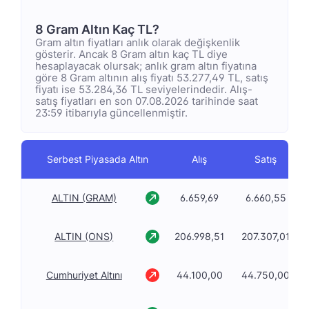
8 Gram Altın Kaç TL?
Gram altın fiyatları anlık olarak değişkenlik
gösterir. Ancak 8 Gram altın kaç TL diye
hesaplayacak olursak; anlık gram altın fiyatına
göre 8 Gram altının alış fiyatı 53.277,49 TL, satış
fiyatı ise 53.284,36 TL seviyelerindedir. Alış-
satış fiyatları en son 07.08.2026 tarihinde saat
23:59 itibarıyla güncellenmiştir.
Serbest Piyasada Altın
Alış
Satış
ALTIN (GRAM)
6.659,69
6.660,55
ALTIN (ONS)
206.998,51
207.307,01
Cumhuriyet Altını
44.100,00
44.750,00