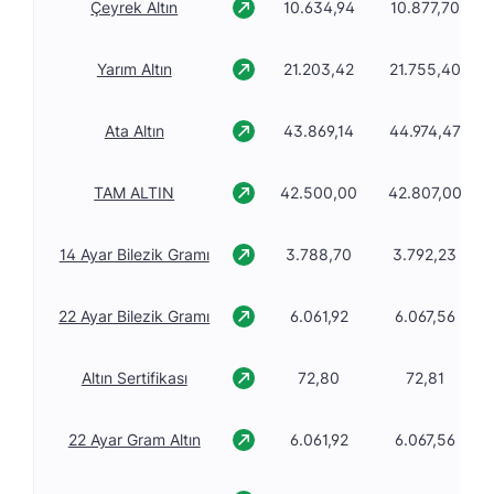
Çeyrek Altın
10.634,94
10.877,70
Yarım Altın
21.203,42
21.755,40
Ata Altın
43.869,14
44.974,47
TAM ALTIN
42.500,00
42.807,00
14 Ayar Bilezik Gramı
3.788,70
3.792,23
22 Ayar Bilezik Gramı
6.061,92
6.067,56
Altın Sertifikası
72,80
72,81
22 Ayar Gram Altın
6.061,92
6.067,56