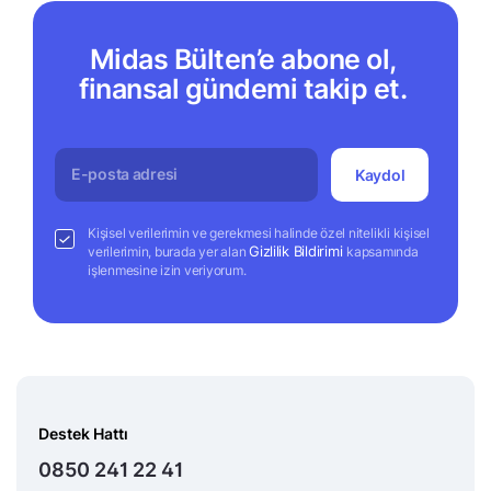
Midas Bülten’e abone ol,
finansal gündemi takip et.
Kaydol
Kişisel verilerimin ve gerekmesi halinde özel nitelikli kişisel
Gizlilik Bildirimi
verilerimin, burada yer alan
kapsamında
işlenmesine izin veriyorum.
Destek Hattı
0850 241 22 41