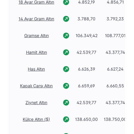
18 Ayar Gram Altın
4.852,19
4.856,71
14 Ayar Gram Altın
3.788,70
3.792,23
Gramse Altın
106.349,42
108.777,01
Hamit Altın
42.539,77
43.377,74
Has Altın
6.626,39
6.627,24
Kapalı Çarşı Altın
6.659,69
6.660,55
Ziynet Altın
42.539,77
43.377,74
Külçe Altın ($)
138.650,00
138.750,00