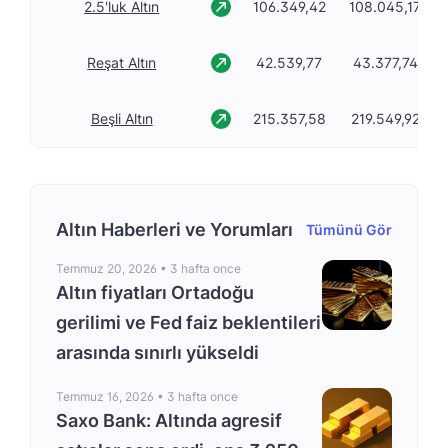
2.5'luk Altın
106.349,42
108.045,17
Reşat Altın
42.539,77
43.377,74
Beşli Altın
215.357,58
219.549,92
Altın Haberleri ve Yorumları
Tümünü Gör
Temmuz 20, 2026 •
3 hafta once
Altın fiyatları Ortadoğu
gerilimi ve Fed faiz beklentileri
arasında sınırlı yükseldi
Temmuz 16, 2026 •
3 hafta once
Saxo Bank: Altında agresif