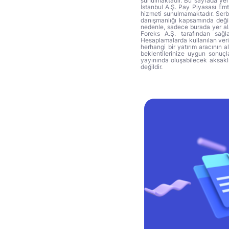
sunulmaktadır. Bu sayfada yer 
İstanbul A.Ş. Pay Piyasası Emti
hizmeti sunulmamaktadır. Serbes
danışmanlığı kapsamında değil 
nedenle, sadece burada yer alan
Foreks A.Ş. tarafından sağl
Hesaplamalarda kullanılan veri
herhangi bir yatırım aracının 
beklentilerinize uygun sonuçla
yayınında oluşabilecek aksakl
değildir.