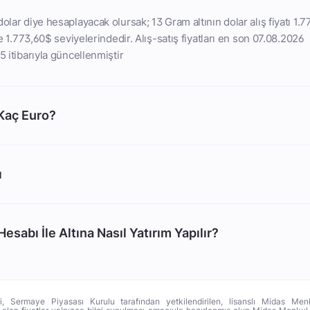
olar diye hesaplayacak olursak; 13 Gram altının dolar alış fiyatı 1.7
ise 1.773,60$ seviyelerindedir. Alış-satış fiyatları en son 07.08.2026
5 itibarıyla güncellenmiştir
 Kaç Euro?
ı
esabı İle Altına Nasıl Yatırım Yapılır?
ri, Sermaye Piyasası Kurulu tarafından yetkilendirilen, lisanslı Midas Menk