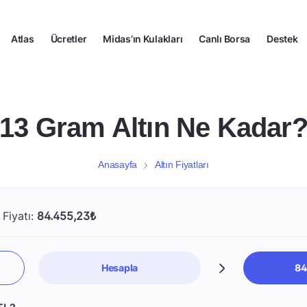
Atlas
Ücretler
Midas’ın Kulakları
Canlı Borsa
Destek
13 Gram Altın Ne Kadar
Anasayfa
Altın Fiyatları
 Fiyatı:
84.455,23₺
Hesapla
84