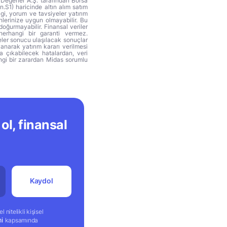
 Değerler A.Ş. tarafından Borsa
n.S1) haricinde altın alım satım
lgi, yorum ve tavsiyeler yatırım
hlerinize uygun olmayabilir. Bu
doğurmayabilir. Finansal veriler
herhangi bir garanti vermez.
eler sonucu ulaşılacak sonuçlar
anarak yatırım kararı verilmesi
ya çıkabilecek hatalardan, veri
ngi bir zarardan Midas sorumlu
ol, finansal
Kaydol
 nitelikli kişisel
mi
kapsamında