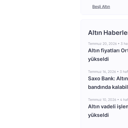
Beşli Altın
Altın Haberle
Temmuz 20, 2026 •
3 ha
Altın fiyatları O
yükseldi
Temmuz 16, 2026 •
3 ha
Saxo Bank: Altın
bandında kalabil
Temmuz 10, 2026 •
4 ha
Altın vadeli işle
yükseldi