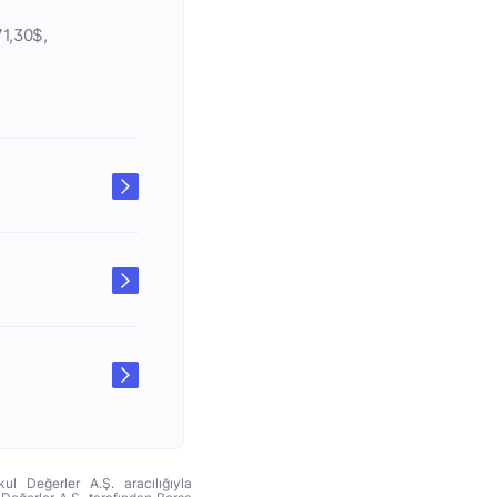
71,30$,
ul Değerler A.Ş. aracılığıyla