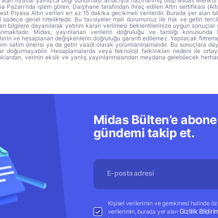
alan fiyatlar yalnızca bilgi sunulması amacıyla hazırlanmış olup Midas Menkul
a Pazarı’nda işlem gören, Darphane tarafından ihraç edilen Altın sertifikası (Altı
t Piyasa Altın verileri en az 15 dakika gecikmeli verilerdir. Burada yer alan bi
sadece genel niteliktedir. Bu tavsiyeler mali durumunuz ile risk ve getiri terci
 bilgilere dayanılarak yatırım kararı verilmesi beklentilerinize uygun sonuçlar 
anmaktadır. Midas, yayınlanan verilerin doğruluğu ve tamlığı konusunda 
lerin ve hesaplanan değişkenlerin doğruluğu garanti edilemez. Yapılacak filtrem
alım-satım önerisi ya da getiri vaadi olarak yorumlanmamalıdır. Bu sonuçlara day
r doğurmayabilir. Hesaplamalarda veya teknoloji farklılıkları nedeni ile orta
ıklardan, verinin eksik ve yanlış yayınlanmasından meydana gelebilecek herha
Midas Bülten’e abone 
gündemi takip et.
Kişisel verilerimin ve gerekmesi halinde özel
Gizlilik Bildiri
verilerimin, burada yer alan