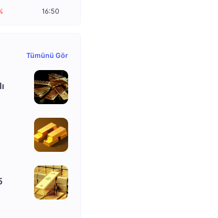
%
16:50
Tümünü Gör
lı
5