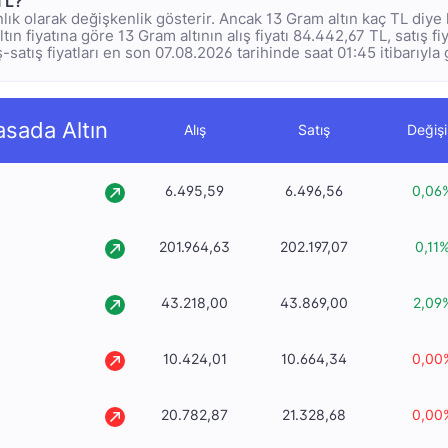
TL?
anlık olarak değişkenlik gösterir. Ancak 13 Gram altın kaç TL diy
ltın fiyatına göre 13 Gram altının alış fiyatı 84.442,67 TL, satış f
ş-satış fiyatları en son 07.08.2026 tarihinde saat 01:45 itibarıyla
asada Altın
Alış
Satış
Değiş
6.495,59
6.496,56
0,06
201.964,63
202.197,07
0,11
43.218,00
43.869,00
2,09
10.424,01
10.664,34
0,00
20.782,87
21.328,68
0,00