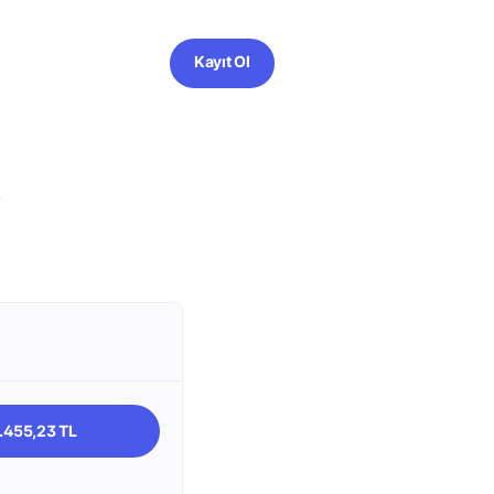
Kayıt Ol
?
.455,23 TL