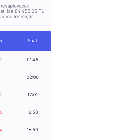
e hesaplayacak
iyatı ise 84.455,23 TL
 güncellenmiştir.
im
Saat
%
01:45
%
02:00
%
17:01
%
16:50
%
16:50