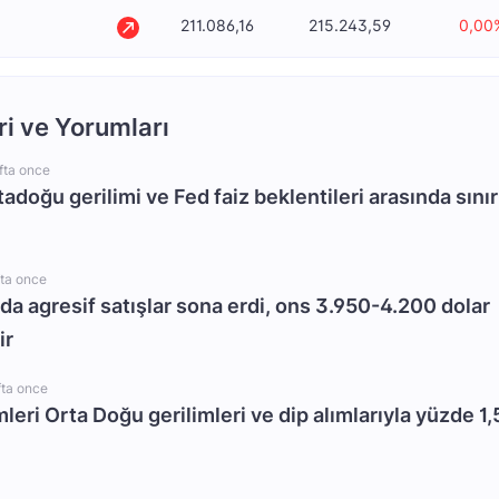
211.086,16
215.243,59
0,00
ri ve Yorumları
fta once
rtadoğu gerilimi ve Fed faiz beklentileri arasında sınır
fta once
da agresif satışlar sona erdi, ons 3.950-4.200 dolar
ir
fta once
mleri Orta Doğu gerilimleri ve dip alımlarıyla yüzde 1,