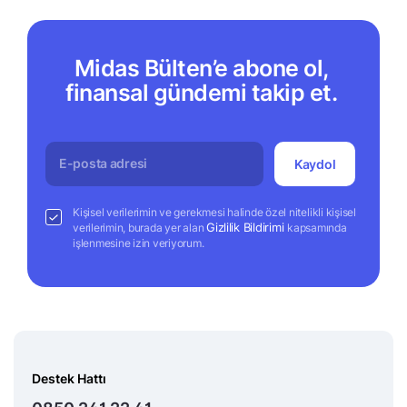
Midas Bülten’e abone ol,
finansal gündemi takip et.
Kaydol
Kişisel verilerimin ve gerekmesi halinde özel nitelikli kişisel
Gizlilik Bildirimi
verilerimin, burada yer alan
kapsamında
işlenmesine izin veriyorum.
Destek Hattı