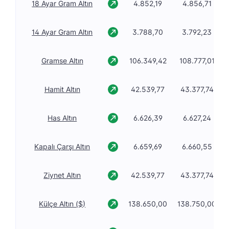
18 Ayar Gram Altın
4.852,19
4.856,71
14 Ayar Gram Altın
3.788,70
3.792,23
Gramse Altın
106.349,42
108.777,01
Hamit Altın
42.539,77
43.377,74
Has Altın
6.626,39
6.627,24
Kapalı Çarşı Altın
6.659,69
6.660,55
Ziynet Altın
42.539,77
43.377,74
Külçe Altın ($)
138.650,00
138.750,00