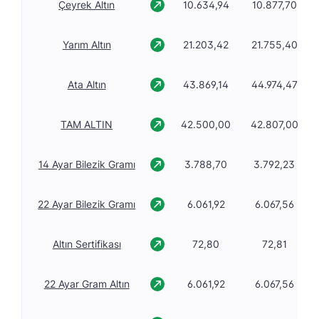
Çeyrek Altın
10.634,94
10.877,70
Yarım Altın
21.203,42
21.755,40
Ata Altın
43.869,14
44.974,47
TAM ALTIN
42.500,00
42.807,00
14 Ayar Bilezik Gramı
3.788,70
3.792,23
22 Ayar Bilezik Gramı
6.061,92
6.067,56
Altın Sertifikası
72,80
72,81
22 Ayar Gram Altın
6.061,92
6.067,56