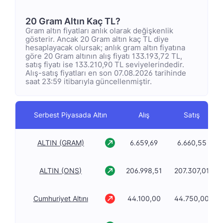
20 Gram Altın Kaç TL?
Gram altın fiyatları anlık olarak değişkenlik
gösterir. Ancak 20 Gram altın kaç TL diye
hesaplayacak olursak; anlık gram altın fiyatına
göre 20 Gram altının alış fiyatı 133.193,72 TL,
satış fiyatı ise 133.210,90 TL seviyelerindedir.
Alış-satış fiyatları en son 07.08.2026 tarihinde
saat 23:59 itibarıyla güncellenmiştir.
Serbest Piyasada Altın
Alış
Satış
ALTIN (GRAM)
6.659,69
6.660,55
ALTIN (ONS)
206.998,51
207.307,01
Cumhuriyet Altını
44.100,00
44.750,00