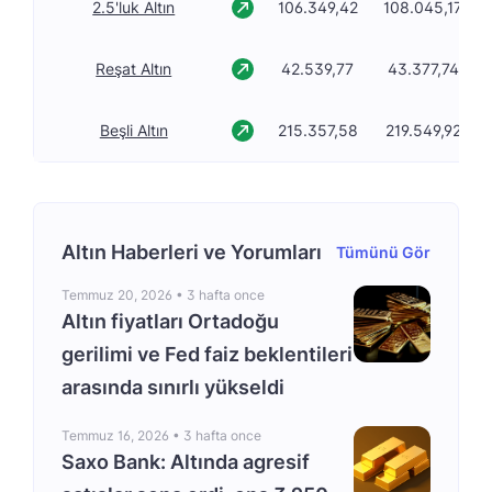
2.5'luk Altın
106.349,42
108.045,17
Reşat Altın
42.539,77
43.377,74
Beşli Altın
215.357,58
219.549,92
Altın Haberleri ve Yorumları
Tümünü Gör
Temmuz 20, 2026 •
3 hafta once
Altın fiyatları Ortadoğu
gerilimi ve Fed faiz beklentileri
arasında sınırlı yükseldi
Temmuz 16, 2026 •
3 hafta once
Saxo Bank: Altında agresif