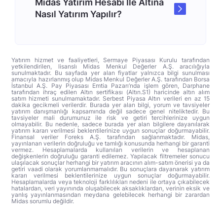
Midas Yatırım Hesabı İle Altına
Nasıl Yatırım Yapılır?
Yatırım hizmet ve faaliyetleri, Sermaye Piyasası Kurulu tarafından
yetkilendirilen, lisanslı Midas Menkul Değerler A.Ş. aracılığıyla
sunulmaktadır. Bu sayfada yer alan fiyatlar yalnızca bilgi sunulması
amacıyla hazırlanmış olup Midas Menkul Değerler A.Ş. tarafından Borsa
İstanbul A.Ş. Pay Piyasası Emtia Pazarı’nda işlem gören, Darphane
tarafından ihraç edilen Altın sertifikası (Altın.S1) haricinde altın alım
satım hizmeti sunulmamaktadır. Serbest Piyasa Altın verileri en az 15
dakika gecikmeli verilerdir. Burada yer alan bilgi, yorum ve tavsiyeler
yatırım danışmanlığı kapsamında değil sadece genel niteliktedir. Bu
tavsiyeler mali durumunuz ile risk ve getiri tercihlerinize uygun
olmayabilir. Bu nedenle, sadece burada yer alan bilgilere dayanılarak
yatırım kararı verilmesi beklentilerinize uygun sonuçlar doğurmayabilir.
Finansal veriler Foreks A.Ş. tarafından sağlanmaktadır. Midas,
yayınlanan verilerin doğruluğu ve tamlığı konusunda herhangi bir garanti
vermez. Hesaplamalarda kullanılan verilerin ve hesaplanan
değişkenlerin doğruluğu garanti edilemez. Yapılacak filtremeler sonucu
ulaşılacak sonuçlar herhangi bir yatırım aracının alım-satım önerisi ya da
getiri vaadi olarak yorumlanmamalıdır. Bu sonuçlara dayanarak yatırım
kararı verilmesi beklentilerinize uygun sonuçlar doğurmayabilir.
Hesaplamalarda veya teknoloji farklılıkları nedeni ile ortaya çıkabilecek
hatalardan, veri yayınında oluşabilecek aksaklıklardan, verinin eksik ve
yanlış yayınlanmasından meydana gelebilecek herhangi bir zarardan
Midas sorumlu değildir.