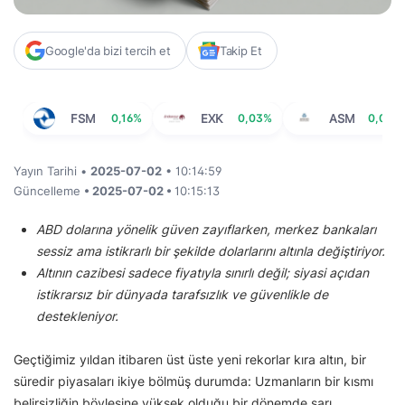
Google'da bizi tercih et
Takip Et
FSM
0,16%
EXK
0,03%
ASM
0,00%
Yayın Tarihi •
2025-07-02
• 10:14:59
Güncelleme
• 2025-07-02 •
10:15:13
ABD dolarına yönelik güven zayıflarken, merkez bankaları
sessiz ama istikrarlı bir şekilde dolarlarını altınla değiştiriyor.
Altının cazibesi sadece fiyatıyla sınırlı değil; siyasi açıdan
istikrarsız bir dünyada tarafsızlık ve güvenlikle de
destekleniyor.
Geçtiğimiz yıldan itibaren üst üste yeni rekorlar kıra altın, bir
süredir piyasaları ikiye bölmüş durumda: Uzmanların bir kısmı
belirsizliğin böylesine yüksek olduğu bir dönemde sarı