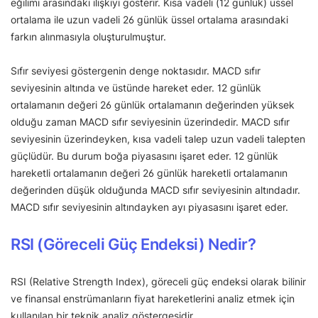
eğilimi arasındaki ilişkiyi gösterir. Kısa vadeli (12 günlük) üssel
ortalama ile uzun vadeli 26 günlük üssel ortalama arasındaki
farkın alınmasıyla oluşturulmuştur.
Sıfır seviyesi göstergenin denge noktasıdır. MACD sıfır
seviyesinin altında ve üstünde hareket eder. 12 günlük
ortalamanın değeri 26 günlük ortalamanın değerinden yüksek
olduğu zaman MACD sıfır seviyesinin üzerindedir. MACD sıfır
seviyesinin üzerindeyken, kısa vadeli talep uzun vadeli talepten
güçlüdür. Bu durum boğa piyasasını işaret eder. 12 günlük
hareketli ortalamanın değeri 26 günlük hareketli ortalamanın
değerinden düşük olduğunda MACD sıfır seviyesinin altındadır.
MACD sıfır seviyesinin altındayken ayı piyasasını işaret eder.
RSI (Göreceli Güç Endeksi) Nedir?
RSI (Relative Strength Index), göreceli güç endeksi olarak bilinir
ve finansal enstrümanların fiyat hareketlerini analiz etmek için
kullanılan bir teknik analiz göstergesidir.