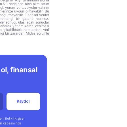
 Değerler A.Ş. tarafından Borsa
n.S1) haricinde altın alım satım
lgi, yorum ve tavsiyeler yatırım
hlerinize uygun olmayabilir. Bu
doğurmayabilir. Finansal veriler
herhangi bir garanti vermez.
eler sonucu ulaşılacak sonuçlar
anarak yatırım kararı verilmesi
ya çıkabilecek hatalardan, veri
ngi bir zarardan Midas sorumlu
ol, finansal
Kaydol
 nitelikli kişisel
mi
kapsamında