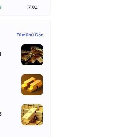
%
17:02
Tümünü Gör
lı
5