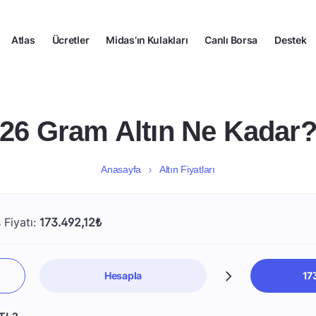
Atlas
Ücretler
Midas’ın Kulakları
Canlı Borsa
Destek
26 Gram Altın Ne Kadar
Anasayfa
Altın Fiyatları
 Fiyatı:
173.492,12₺
Hesapla
17