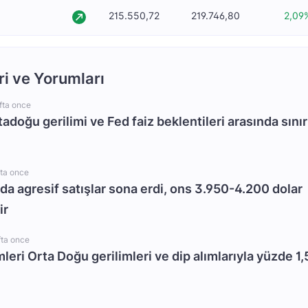
215.550,72
219.746,80
2,09
ri ve Yorumları
fta once
rtadoğu gerilimi ve Fed faiz beklentileri arasında sınır
fta once
da agresif satışlar sona erdi, ons 3.950-4.200 dolar
ir
fta once
mleri Orta Doğu gerilimleri ve dip alımlarıyla yüzde 1,