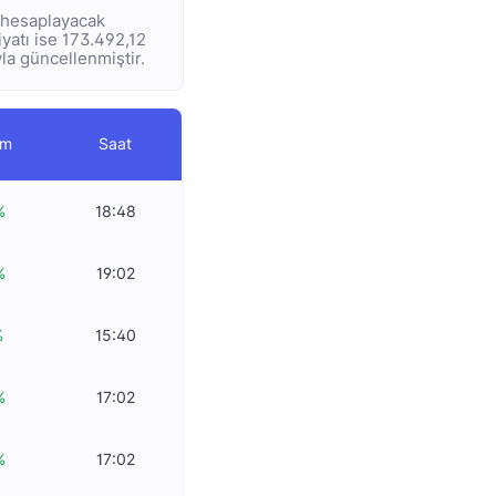
e hesaplayacak
fiyatı ise 173.492,12
yla güncellenmiştir.
im
Saat
%
18:48
%
19:02
%
15:40
%
17:02
%
17:02