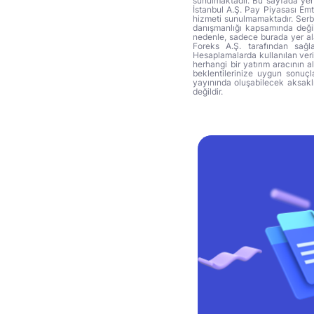
sunulmaktadır. Bu sayfada yer 
İstanbul A.Ş. Pay Piyasası Emti
hizmeti sunulmamaktadır. Serbes
danışmanlığı kapsamında değil 
nedenle, sadece burada yer alan
Foreks A.Ş. tarafından sağl
Hesaplamalarda kullanılan veri
herhangi bir yatırım aracının 
beklentilerinize uygun sonuçla
yayınında oluşabilecek aksakl
değildir.