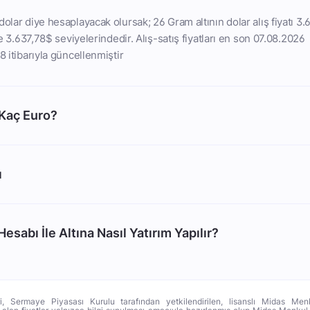
dolar diye hesaplayacak olursak; 26 Gram altının dolar alış fiyatı 3
ise 3.637,78$ seviyelerindedir. Alış-satış fiyatları en son 07.08.2026
8 itibarıyla güncellenmiştir
 Kaç Euro?
ı
esabı İle Altına Nasıl Yatırım Yapılır?
ri, Sermaye Piyasası Kurulu tarafından yetkilendirilen, lisanslı Midas Menk