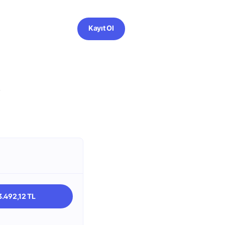
Kayıt Ol
?
3.492,12 TL