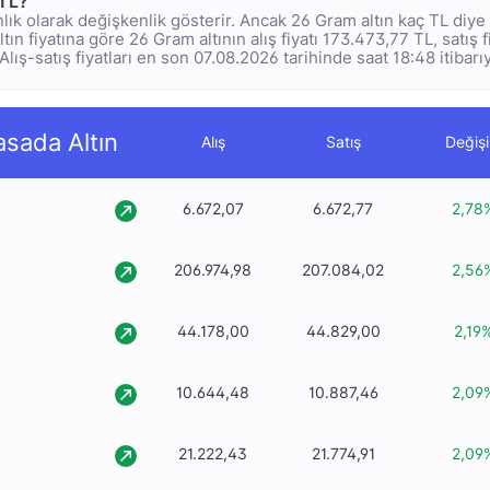
 TL?
anlık olarak değişkenlik gösterir. Ancak 26 Gram altın kaç TL diy
ltın fiyatına göre 26 Gram altının alış fiyatı 173.473,77 TL, satış 
Alış-satış fiyatları en son 07.08.2026 tarihinde saat 18:48 itibarı
asada Altın
Alış
Satış
Değiş
6.672,07
6.672,77
2,78
206.974,98
207.084,02
2,56
44.178,00
44.829,00
2,19
10.644,48
10.887,46
2,09
21.222,43
21.774,91
2,09