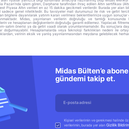
alan fiyatlar yalnızca bilgi sunulması amacıyla hazırlanmış olup Midas Menkul
a Pazarı’nda işlem gören, Darphane tarafından ihraç edilen Altın sertifikası (Altı
t Piyasa Altın verileri en az 15 dakika gecikmeli verilerdir. Burada yer alan bi
sadece genel niteliktedir. Bu tavsiyeler mali durumunuz ile risk ve getiri terci
 bilgilere dayanılarak yatırım kararı verilmesi beklentilerinize uygun sonuçlar 
anmaktadır. Midas, yayınlanan verilerin doğruluğu ve tamlığı konusunda 
lerin ve hesaplanan değişkenlerin doğruluğu garanti edilemez. Yapılacak filtrem
alım-satım önerisi ya da getiri vaadi olarak yorumlanmamalıdır. Bu sonuçlara day
r doğurmayabilir. Hesaplamalarda veya teknoloji farklılıkları nedeni ile orta
ıklardan, verinin eksik ve yanlış yayınlanmasından meydana gelebilecek herha
Midas Bülten’e abone 
gündemi takip et.
Kişisel verilerimin ve gerekmesi halinde özel
Gizlilik Bildiri
verilerimin, burada yer alan