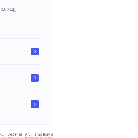
.636,74$,
ul Değerler A.Ş. aracılığıyla