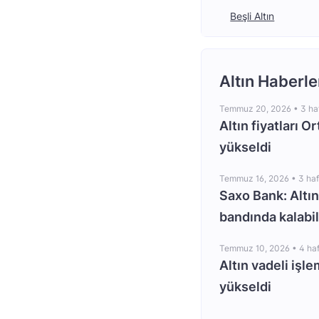
Beşli Altın
Altın Haberle
Temmuz 20, 2026 •
3 ha
Altın fiyatları O
yükseldi
Temmuz 16, 2026 •
3 ha
Saxo Bank: Altın
bandında kalabil
Temmuz 10, 2026 •
4 ha
Altın vadeli işle
yükseldi