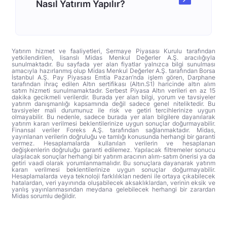
Nasıl Yatırım Yapılır?
Yatırım hizmet ve faaliyetleri, Sermaye Piyasası Kurulu tarafından
yetkilendirilen, lisanslı Midas Menkul Değerler A.Ş. aracılığıyla
sunulmaktadır. Bu sayfada yer alan fiyatlar yalnızca bilgi sunulması
amacıyla hazırlanmış olup Midas Menkul Değerler A.Ş. tarafından Borsa
İstanbul A.Ş. Pay Piyasası Emtia Pazarı’nda işlem gören, Darphane
tarafından ihraç edilen Altın sertifikası (Altın.S1) haricinde altın alım
satım hizmeti sunulmamaktadır. Serbest Piyasa Altın verileri en az 15
dakika gecikmeli verilerdir. Burada yer alan bilgi, yorum ve tavsiyeler
yatırım danışmanlığı kapsamında değil sadece genel niteliktedir. Bu
tavsiyeler mali durumunuz ile risk ve getiri tercihlerinize uygun
olmayabilir. Bu nedenle, sadece burada yer alan bilgilere dayanılarak
yatırım kararı verilmesi beklentilerinize uygun sonuçlar doğurmayabilir.
Finansal veriler Foreks A.Ş. tarafından sağlanmaktadır. Midas,
yayınlanan verilerin doğruluğu ve tamlığı konusunda herhangi bir garanti
vermez. Hesaplamalarda kullanılan verilerin ve hesaplanan
değişkenlerin doğruluğu garanti edilemez. Yapılacak filtremeler sonucu
ulaşılacak sonuçlar herhangi bir yatırım aracının alım-satım önerisi ya da
getiri vaadi olarak yorumlanmamalıdır. Bu sonuçlara dayanarak yatırım
kararı verilmesi beklentilerinize uygun sonuçlar doğurmayabilir.
Hesaplamalarda veya teknoloji farklılıkları nedeni ile ortaya çıkabilecek
hatalardan, veri yayınında oluşabilecek aksaklıklardan, verinin eksik ve
yanlış yayınlanmasından meydana gelebilecek herhangi bir zarardan
Midas sorumlu değildir.