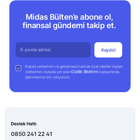
Midas Bülten’e abone ol,
finansal gündemi takip et.
Kaydol
Kişisel verilerimin ve gerekmesi halinde özel nitelikli kişisel
Gizlilik Bildirimi
verilerimin, burada yer alan
kapsamında
işlenmesine izin veriyorum.
Destek Hattı
0850 241 22 41