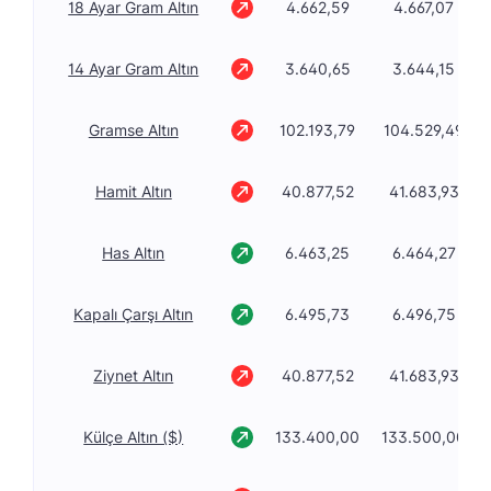
18 Ayar Gram Altın
4.662,59
4.667,07
14 Ayar Gram Altın
3.640,65
3.644,15
Gramse Altın
102.193,79
104.529,49
Hamit Altın
40.877,52
41.683,93
Has Altın
6.463,25
6.464,27
Kapalı Çarşı Altın
6.495,73
6.496,75
Ziynet Altın
40.877,52
41.683,93
Külçe Altın ($)
133.400,00
133.500,00