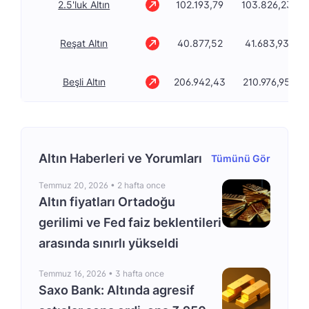
2.5'luk Altın
102.193,79
103.826,23
Reşat Altın
40.877,52
41.683,93
Beşli Altın
206.942,43
210.976,95
Altın Haberleri ve Yorumları
Tümünü Gör
Temmuz 20, 2026 •
2 hafta once
Altın fiyatları Ortadoğu
gerilimi ve Fed faiz beklentileri
arasında sınırlı yükseldi
Temmuz 16, 2026 •
3 hafta once
Saxo Bank: Altında agresif