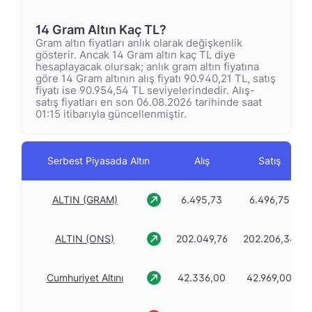
14 Gram Altın Kaç TL?
Gram altın fiyatları anlık olarak değişkenlik
gösterir. Ancak 14 Gram altın kaç TL diye
hesaplayacak olursak; anlık gram altın fiyatına
göre 14 Gram altının alış fiyatı 90.940,21 TL, satış
fiyatı ise 90.954,54 TL seviyelerindedir. Alış-
satış fiyatları en son 06.08.2026 tarihinde saat
01:15 itibarıyla güncellenmiştir.
Serbest Piyasada Altın
Alış
Satış
ALTIN (GRAM)
6.495,73
6.496,75
ALTIN (ONS)
202.049,76
202.206,34
Cumhuriyet Altını
42.336,00
42.969,00