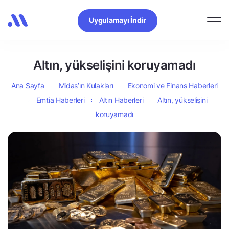
Uygulamayı İndir
Altın, yükselişini koruyamadı
Ana Sayfa
Midas’ın Kulakları
Ekonomi ve Finans Haberleri
Emtia Haberleri
Altın Haberleri
Altın, yükselişini
koruyamadı