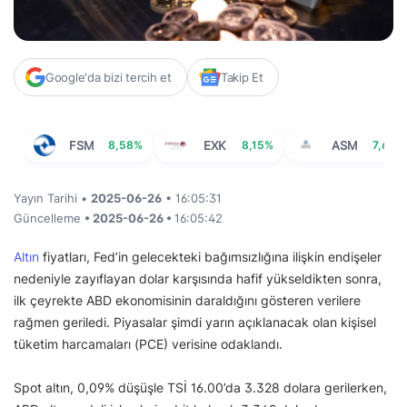
Google'da bizi tercih et
Takip Et
FSM
8,58%
EXK
8,15%
ASM
7,68%
Yayın Tarihi •
2025-06-26
• 16:05:31
Güncelleme
• 2025-06-26 •
16:05:42
Altın
fiyatları, Fed’in gelecekteki bağımsızlığına ilişkin endişeler
nedeniyle zayıflayan dolar karşısında hafif yükseldikten sonra,
ilk çeyrekte ABD ekonomisinin daraldığını gösteren verilere
rağmen geriledi. Piyasalar şimdi yarın açıklanacak olan kişisel
tüketim harcamaları (PCE) verisine odaklandı.
Spot altın, 0,09% düşüşle TSİ 16.00’da 3.328 dolara gerilerken,