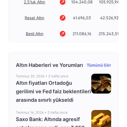
2.5'luk Altın
104.240,08
105.925,94
Reşat Altın
41.696,03
42.526,92
Beşli Altın
211.086,16
215.243,59
Altın Haberleri ve Yorumları
Tümünü Gör
Temmuz 20, 2026 •
3 hafta once
Altın fiyatları Ortadoğu
gerilimi ve Fed faiz beklentileri
arasında sınırlı yükseldi
Temmuz 16, 2026 •
3 hafta once
Saxo Bank: Altında agresif