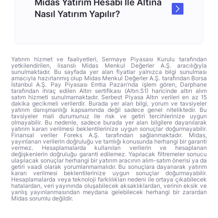
Midas Yatırım Hesabı İle Altına
Nasıl Yatırım Yapılır?
Yatırım hizmet ve faaliyetleri, Sermaye Piyasası Kurulu tarafından
yetkilendirilen, lisanslı Midas Menkul Değerler A.Ş. aracılığıyla
sunulmaktadır. Bu sayfada yer alan fiyatlar yalnızca bilgi sunulması
amacıyla hazırlanmış olup Midas Menkul Değerler A.Ş. tarafından Borsa
İstanbul A.Ş. Pay Piyasası Emtia Pazarı’nda işlem gören, Darphane
tarafından ihraç edilen Altın sertifikası (Altın.S1) haricinde altın alım
satım hizmeti sunulmamaktadır. Serbest Piyasa Altın verileri en az 15
dakika gecikmeli verilerdir. Burada yer alan bilgi, yorum ve tavsiyeler
yatırım danışmanlığı kapsamında değil sadece genel niteliktedir. Bu
tavsiyeler mali durumunuz ile risk ve getiri tercihlerinize uygun
olmayabilir. Bu nedenle, sadece burada yer alan bilgilere dayanılarak
yatırım kararı verilmesi beklentilerinize uygun sonuçlar doğurmayabilir.
Finansal veriler Foreks A.Ş. tarafından sağlanmaktadır. Midas,
yayınlanan verilerin doğruluğu ve tamlığı konusunda herhangi bir garanti
vermez. Hesaplamalarda kullanılan verilerin ve hesaplanan
değişkenlerin doğruluğu garanti edilemez. Yapılacak filtremeler sonucu
ulaşılacak sonuçlar herhangi bir yatırım aracının alım-satım önerisi ya da
getiri vaadi olarak yorumlanmamalıdır. Bu sonuçlara dayanarak yatırım
kararı verilmesi beklentilerinize uygun sonuçlar doğurmayabilir.
Hesaplamalarda veya teknoloji farklılıkları nedeni ile ortaya çıkabilecek
hatalardan, veri yayınında oluşabilecek aksaklıklardan, verinin eksik ve
yanlış yayınlanmasından meydana gelebilecek herhangi bir zarardan
Midas sorumlu değildir.