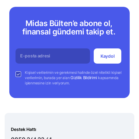
Midas Bülten’e abone ol,
finansal gündemi takip et.
Kaydol
Kişisel verilerimin ve gerekmesi halinde özel nitelikli kişisel
Gizlilik Bildirimi
verilerimin, burada yer alan
kapsamında
işlenmesine izin veriyorum.
Destek Hattı