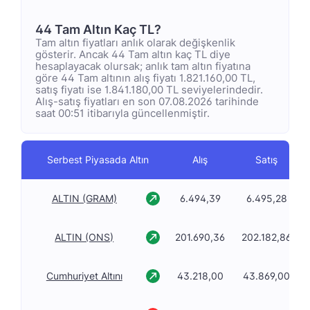
44 Tam Altın Kaç TL?
Tam altın fiyatları anlık olarak değişkenlik
gösterir. Ancak 44 Tam altın kaç TL diye
hesaplayacak olursak; anlık tam altın fiyatına
göre 44 Tam altının alış fiyatı 1.821.160,00 TL,
satış fiyatı ise 1.841.180,00 TL seviyelerindedir.
Alış-satış fiyatları en son 07.08.2026 tarihinde
saat 00:51 itibarıyla güncellenmiştir.
Serbest Piyasada Altın
Alış
Satış
ALTIN (GRAM)
6.494,39
6.495,28
ALTIN (ONS)
201.690,36
202.182,86
Cumhuriyet Altını
43.218,00
43.869,00