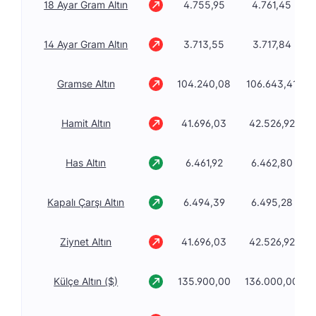
18 Ayar Gram Altın
4.755,95
4.761,45
14 Ayar Gram Altın
3.713,55
3.717,84
Gramse Altın
104.240,08
106.643,41
Hamit Altın
41.696,03
42.526,92
Has Altın
6.461,92
6.462,80
Kapalı Çarşı Altın
6.494,39
6.495,28
Ziynet Altın
41.696,03
42.526,92
Külçe Altın ($)
135.900,00
136.000,00