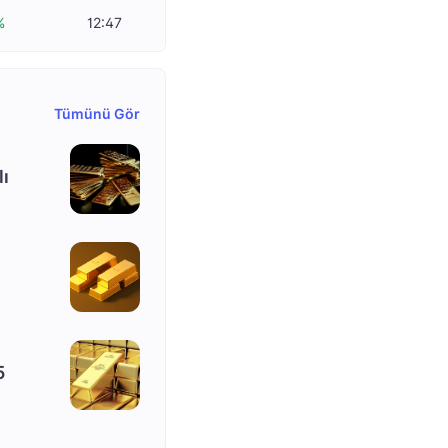
%
12:47
Tümünü Gör
lı
5