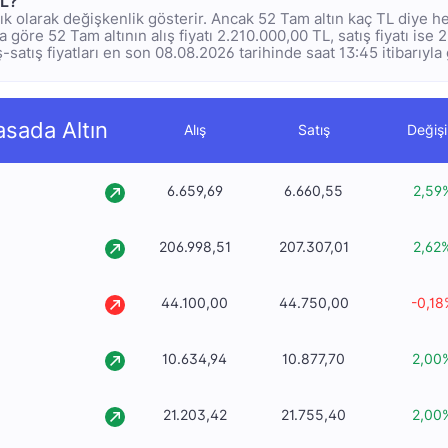
TL?
nlık olarak değişkenlik gösterir. Ancak 52 Tam altın kaç TL diye 
na göre 52 Tam altının alış fiyatı 2.210.000,00 TL, satış fiyatı ise
ş-satış fiyatları en son 08.08.2026 tarihinde saat 13:45 itibarıyla
asada Altın
Alış
Satış
Değiş
6.659,69
6.660,55
2,59
206.998,51
207.307,01
2,62
44.100,00
44.750,00
-0,18
10.634,94
10.877,70
2,00
21.203,42
21.755,40
2,00