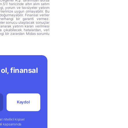
 Değerler A.Ş. tarafından Borsa
n.S1) haricinde altın alım satım
lgi, yorum ve tavsiyeler yatırım
hlerinize uygun olmayabilir. Bu
doğurmayabilir. Finansal veriler
herhangi bir garanti vermez.
eler sonucu ulaşılacak sonuçlar
anarak yatırım kararı verilmesi
ya çıkabilecek hatalardan, veri
ngi bir zarardan Midas sorumlu
ol, finansal
Kaydol
 nitelikli kişisel
mi
kapsamında