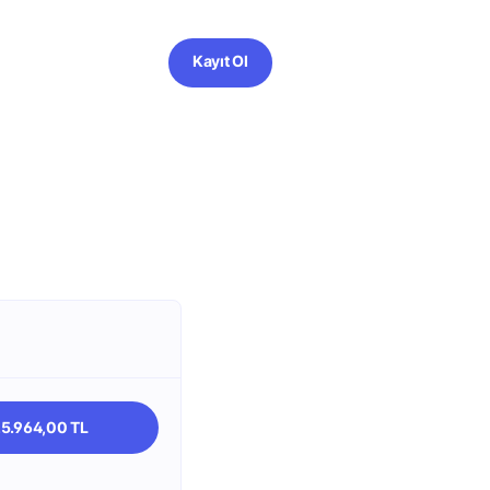
Kayıt Ol
25.964,00 TL