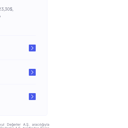
623,30$,
6
ul Değerler A.Ş. aracılığıyla