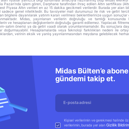
alan fiyatlar yalnızca bilgi sunulması amacıyla hazırlanmış olup Midas Menkul
a Pazarı’nda işlem gören, Darphane tarafından ihraç edilen Altın sertifikası (Altı
t Piyasa Altın verileri en az 15 dakika gecikmeli verilerdir. Burada yer alan bi
sadece genel niteliktedir. Bu tavsiyeler mali durumunuz ile risk ve getiri terci
 bilgilere dayanılarak yatırım kararı verilmesi beklentilerinize uygun sonuçlar 
anmaktadır. Midas, yayınlanan verilerin doğruluğu ve tamlığı konusunda 
lerin ve hesaplanan değişkenlerin doğruluğu garanti edilemez. Yapılacak filtrem
alım-satım önerisi ya da getiri vaadi olarak yorumlanmamalıdır. Bu sonuçlara day
r doğurmayabilir. Hesaplamalarda veya teknoloji farklılıkları nedeni ile orta
ıklardan, verinin eksik ve yanlış yayınlanmasından meydana gelebilecek herha
Midas Bülten’e abone 
gündemi takip et.
Kişisel verilerimin ve gerekmesi halinde özel
Gizlilik Bildiri
verilerimin, burada yer alan