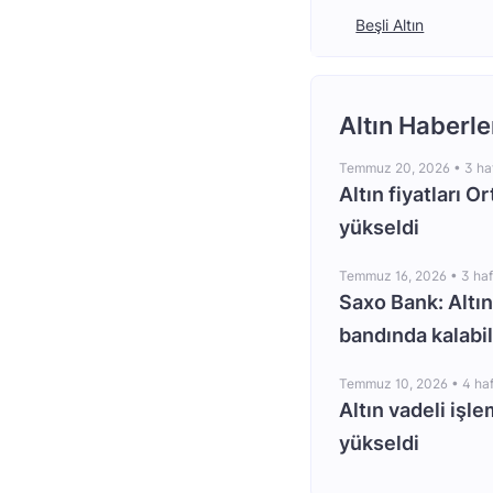
Beşli Altın
Altın Haberle
Temmuz 20, 2026 •
3 ha
Altın fiyatları O
yükseldi
Temmuz 16, 2026 •
3 ha
Saxo Bank: Altın
bandında kalabil
Temmuz 10, 2026 •
4 ha
Altın vadeli işle
yükseldi