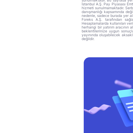
sunulmaktadır. Bu sayfada yer 
İstanbul A.Ş. Pay Piyasası Emti
hizmeti sunulmamaktadır. Serbes
danışmanlığı kapsamında değil 
nedenle, sadece burada yer alan
Foreks A.Ş. tarafından sağl
Hesaplamalarda kullanılan veri
herhangi bir yatırım aracının 
beklentilerinize uygun sonuçla
yayınında oluşabilecek aksakl
değildir.