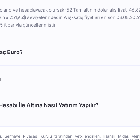
olar diye hesaplayacak olursak; 52 Tam altının dolar alış fiyatı 46.
ise 46.351,93$ seviyelerindedir. Alış-satış fiyatları en son 08.08.202
5 itibarıyla güncellenmiştir
Kaç Euro?
ı
esabı İle Altına Nasıl Yatırım Yapılır?
ri, Sermaye Piyasası Kurulu tarafından yetkilendirilen, lisanslı Midas Menk