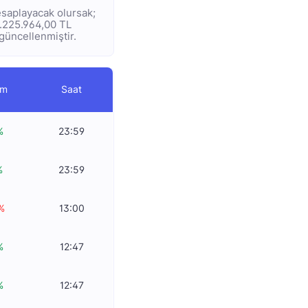
hesaplayacak olursak;
 2.225.964,00 TL
 güncellenmiştir.
im
Saat
%
23:59
%
23:59
%
13:00
%
12:47
%
12:47