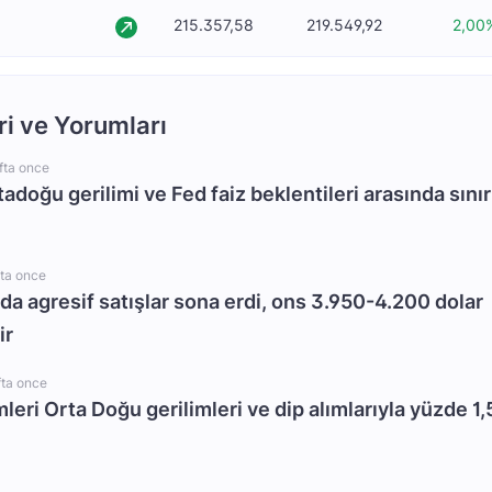
215.357,58
219.549,92
2,00
ri ve Yorumları
fta once
rtadoğu gerilimi ve Fed faiz beklentileri arasında sınır
fta once
da agresif satışlar sona erdi, ons 3.950-4.200 dolar
ir
fta once
mleri Orta Doğu gerilimleri ve dip alımlarıyla yüzde 1,