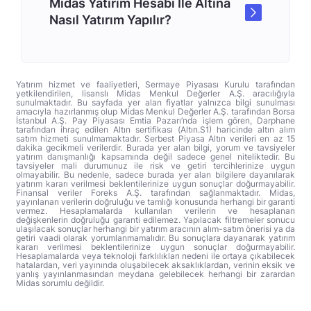
Midas Yatırım Hesabı İle Altına
Nasıl Yatırım Yapılır?
Yatırım hizmet ve faaliyetleri, Sermaye Piyasası Kurulu tarafından
yetkilendirilen, lisanslı Midas Menkul Değerler A.Ş. aracılığıyla
sunulmaktadır. Bu sayfada yer alan fiyatlar yalnızca bilgi sunulması
amacıyla hazırlanmış olup Midas Menkul Değerler A.Ş. tarafından Borsa
İstanbul A.Ş. Pay Piyasası Emtia Pazarı’nda işlem gören, Darphane
tarafından ihraç edilen Altın sertifikası (Altın.S1) haricinde altın alım
satım hizmeti sunulmamaktadır. Serbest Piyasa Altın verileri en az 15
dakika gecikmeli verilerdir. Burada yer alan bilgi, yorum ve tavsiyeler
yatırım danışmanlığı kapsamında değil sadece genel niteliktedir. Bu
tavsiyeler mali durumunuz ile risk ve getiri tercihlerinize uygun
olmayabilir. Bu nedenle, sadece burada yer alan bilgilere dayanılarak
yatırım kararı verilmesi beklentilerinize uygun sonuçlar doğurmayabilir.
Finansal veriler Foreks A.Ş. tarafından sağlanmaktadır. Midas,
yayınlanan verilerin doğruluğu ve tamlığı konusunda herhangi bir garanti
vermez. Hesaplamalarda kullanılan verilerin ve hesaplanan
değişkenlerin doğruluğu garanti edilemez. Yapılacak filtremeler sonucu
ulaşılacak sonuçlar herhangi bir yatırım aracının alım-satım önerisi ya da
getiri vaadi olarak yorumlanmamalıdır. Bu sonuçlara dayanarak yatırım
kararı verilmesi beklentilerinize uygun sonuçlar doğurmayabilir.
Hesaplamalarda veya teknoloji farklılıkları nedeni ile ortaya çıkabilecek
hatalardan, veri yayınında oluşabilecek aksaklıklardan, verinin eksik ve
yanlış yayınlanmasından meydana gelebilecek herhangi bir zarardan
Midas sorumlu değildir.