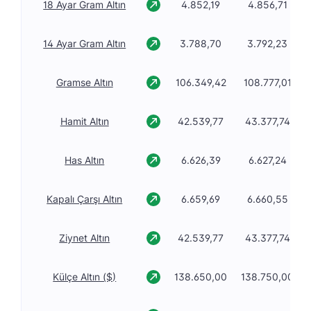
18 Ayar Gram Altın
4.852,19
4.856,71
14 Ayar Gram Altın
3.788,70
3.792,23
Gramse Altın
106.349,42
108.777,01
Hamit Altın
42.539,77
43.377,74
Has Altın
6.626,39
6.627,24
Kapalı Çarşı Altın
6.659,69
6.660,55
Ziynet Altın
42.539,77
43.377,74
Külçe Altın ($)
138.650,00
138.750,00