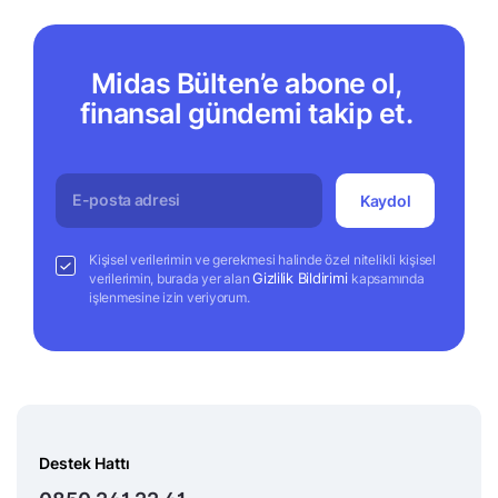
Midas Bülten’e abone ol,
finansal gündemi takip et.
Kaydol
Kişisel verilerimin ve gerekmesi halinde özel nitelikli kişisel
Gizlilik Bildirimi
verilerimin, burada yer alan
kapsamında
işlenmesine izin veriyorum.
Destek Hattı