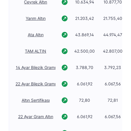
Çeyrek Altın
10.634,94
10.877,70
Yarım Altın
21.203,42
21.755,40
Ata Altın
43.869,14
44.974,47
TAM ALTIN
42.500,00
42.807,00
14 Ayar Bilezik Gramı
3.788,70
3.792,23
22 Ayar Bilezik Gramı
6.061,92
6.067,56
Altın Sertifikası
72,80
72,81
22 Ayar Gram Altın
6.061,92
6.067,56