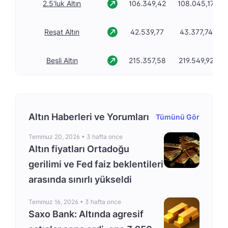
2.5'luk Altın
106.349,42
108.045,17
Reşat Altın
42.539,77
43.377,74
Beşli Altın
215.357,58
219.549,92
Altın Haberleri ve Yorumları
Tümünü Gör
Temmuz 20, 2026 •
3 hafta once
Altın fiyatları Ortadoğu
gerilimi ve Fed faiz beklentileri
arasında sınırlı yükseldi
Temmuz 16, 2026 •
3 hafta once
Saxo Bank: Altında agresif