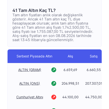
41 Tam Altın Kaç TL?
Tam altın fiyatları anlık olarak değişkenlik
gösterir. Ancak 41 Tam altın kaç TL diye
hesaplayacak olursak; anlık tam altın fiyatına
göre 41 Tam altının alış fiyatı 1.742.500,00 TL,
satış fiyatı ise 1.755.087,00 TL seviyelerindedir.
Alış-satış fiyatları en son 08.08.2026 tarihinde
saat 13:45 itibarıyla güncellenmiştir.
Serbest Piyasada Altın
Alış
Satış
ALTIN (GRAM)
6.659,69
6.660,55
ALTIN (ONS)
206.998,51
207.307,01
Cumhuriyet Altını
44.100,00
44.750,00