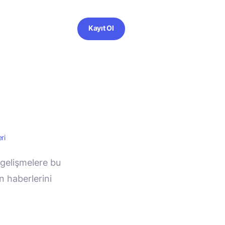
Kayıt Ol
i
ri
 gelişmelere bu
in haberlerini