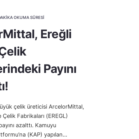
 DAKIKA OKUMA SÜRESI
Mittal, Ereğli
Çelik
erindeki Payını
ı!
yük çelik üreticisi ArcelorMittal,
e Çelik Fabrikaları (EREGL)
 payını azalttı. Kamuyu
atformu’na (KAP) yapılan…