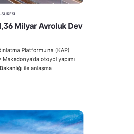
A SÜRESI
1,36 Milyar Avroluk Dev
ınlatma Platformu’na (KAP)
y Makedonya’da otoyol yapımı
 Bakanlığı ile anlaşma