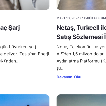
MART 10, 2023 • 1 DAKIKA OKU
raç Şarj
Netaş, Turkcell il
Satış Sözlemesi 
n gün büyürken şarj
Netaş Telekomünikasyon, 
e geliyor. Tesla’nın Enerji
A.Ş’den 1,5 milyon dolarl
DK)’ndan…
Aydınlatma Platformu (K
şu…
Devamını Oku