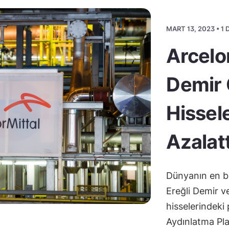
MART 13, 2023 • 1
Arcelor
Demir 
Hissel
Azalatt
Dünyanın en bü
Ereğli Demir v
hisselerindeki
Aydınlatma Pl