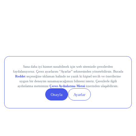
Koç Holding (KCHOL)
Odine Solutions (ODINE)
Ral Yatırım Holding (RALYH)
Europower Enerji ve Otomasyon (EUPWR)
Kardemir Karabük Demir Çelik Sanayi ve Ticaret (KRDMD)
Aksa Akrilik Kimya Sanayii (AKSA)
Teknik Analiz Nedir?