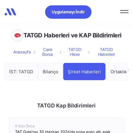
Uygulamayı İndir
TATGD Haberleri ve KAP Bildirimleri
Canlı
TATGD
TATGD
Anasayfa
Borsa
Hisse
Haberleri
İST: TATGD
Bilanço
Şirket Haberleri
Ortaklık Ya
TATGD Kap Bildirimleri
9 Gün Önce
TAT Gıda'nın 30 Haziran 2026'da sona eren altı aylık