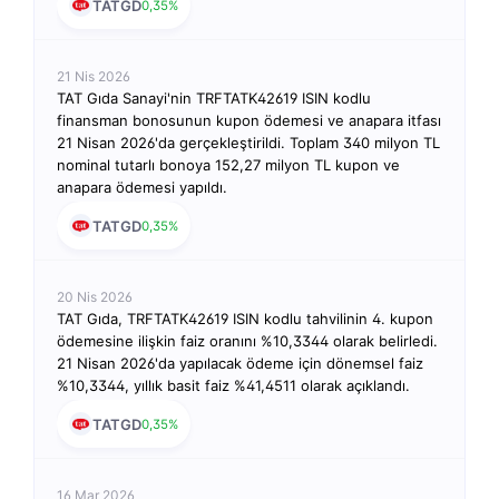
TATGD
0,35%
21 Nis 2026
TAT Gıda Sanayi'nin TRFTATK42619 ISIN kodlu
finansman bonosunun kupon ödemesi ve anapara itfası
21 Nisan 2026'da gerçekleştirildi. Toplam 340 milyon TL
nominal tutarlı bonoya 152,27 milyon TL kupon ve
anapara ödemesi yapıldı.
TATGD
0,35%
20 Nis 2026
TAT Gıda, TRFTATK42619 ISIN kodlu tahvilinin 4. kupon
ödemesine ilişkin faiz oranını %10,3344 olarak belirledi.
21 Nisan 2026'da yapılacak ödeme için dönemsel faiz
%10,3344, yıllık basit faiz %41,4511 olarak açıklandı.
TATGD
0,35%
16 Mar 2026