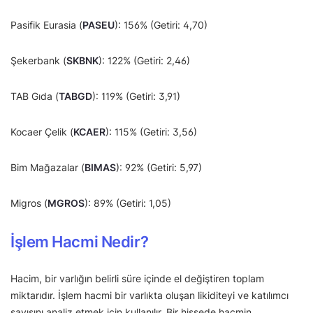
Pasifik Eurasia (
PASEU
): 156% (Getiri: 4,70)
Şekerbank (
SKBNK
): 122% (Getiri: 2,46)
TAB Gıda (
TABGD
): 119% (Getiri: 3,91)
Kocaer Çelik (
KCAER
): 115% (Getiri: 3,56)
Bim Mağazalar (
BIMAS
): 92% (Getiri: 5,97)
Migros (
MGROS
): 89% (Getiri: 1,05)
İşlem Hacmi Nedir?
Hacim, bir varlığın belirli süre içinde el değiştiren toplam
miktarıdır. İşlem hacmi bir varlıkta oluşan likiditeyi ve katılımcı
sayısını analiz etmek için kullanılır. Bir hissede hacmin