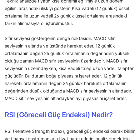
Teknik analizde fiyatın kısa dönemli eğilimiyle uzun dönemli
eğilimi arasındaki ilişkiyi gösterir. Kısa vadeli (12 günlük) üssel
ortalama ile uzun vadeli 26 günlük üssel ortalama arasındaki
farkın alınmasıyla oluşturulmuştur.
Sıfır seviyesi göstergenin denge noktasıdır. MACD sıfır
seviyesinin altında ve üstünde hareket eder. 12 günlük
ortalamanın değeri 26 günlük ortalamanın değerinden yüksek
olduğu zaman MACD sıfır seviyesinin üzerindedir. MACD sıfır
seviyesinin üzerindeyken, kısa vadeli talep uzun vadeli talepten
güçlüdür. Bu durum boğa piyasasını işaret eder. 12 günlük
hareketli ortalamanın değeri 26 günlük hareketli ortalamanın
değerinden düşük olduğunda MACD sıfır seviyesinin altındadır.
MACD sıfır seviyesinin altındayken ayı piyasasını işaret eder.
RSI (Göreceli Güç Endeksi) Nedir?
RSI (Relative Strength Index), göreceli güç endeksi olarak bilinir
ve finansal enstrümanların fiyat hareketlerini analiz etmek için