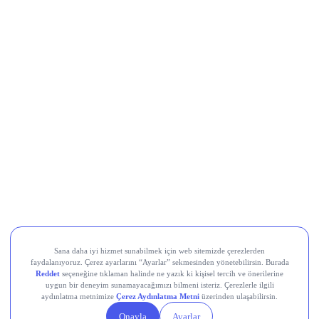
LLY
THYAO
UBER
SHOP