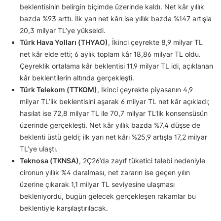
beklentisinin belirgin biçimde üzerinde kaldı. Net kâr yıllık
bazda %93 arttı. İlk yarı net kârı ise yıllık bazda %147 artışla
20,3 milyar TL’ye yükseldi.
Türk Hava Yolları (THYAO)
, İkinci çeyrekte 8,9 milyar TL
net kâr elde etti; 6 aylık toplam kâr 18,86 milyar TL oldu.
Çeyreklik ortalama kâr beklentisi 11,9 milyar TL idi, açıklanan
kâr beklentilerin altında gerçekleşti.
Türk Telekom (TTKOM)
, İkinci çeyrekte piyasanın 4,9
milyar TL’lik beklentisini aşarak 6 milyar TL net kâr açıkladı;
hasılat ise 72,8 milyar TL ile 70,7 milyar TL’lik konsensüsün
üzerinde gerçekleşti. Net kâr yıllık bazda %7,4 düşse de
beklenti üstü geldi; ilk yarı net kârı %25,9 artışla 17,2 milyar
TL’ye ulaştı.
Teknosa (TKNSA)
, 2Ç26’da zayıf tüketici talebi nedeniyle
cironun yıllık %4 daralması, net zararın ise geçen yılın
üzerine çıkarak 1,1 milyar TL seviyesine ulaşması
bekleniyordu, bugün gelecek gerçekleşen rakamlar bu
beklentiyle karşılaştırılacak.