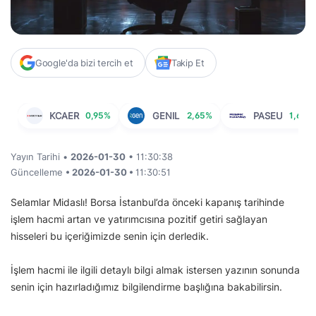
Google'da bizi tercih et
Takip Et
KCAER
0,95%
GENIL
2,65%
PASEU
1,63%
Yayın Tarihi •
2026-01-30
• 11:30:38
Güncelleme
• 2026-01-30 •
11:30:51
Selamlar Midaslı! Borsa İstanbul’da önceki kapanış tarihinde
işlem hacmi artan ve yatırımcısına pozitif getiri sağlayan
hisseleri bu içeriğimizde senin için derledik.
İşlem hacmi ile ilgili detaylı bilgi almak istersen yazının sonunda
senin için hazırladığımız bilgilendirme başlığına bakabilirsin.