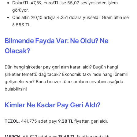
Dolar/TL 47,59, euro/TL ise 55,07 seviyesinden işlem
görüyor.
Ons altın %0,10 artışla 4.251 dolara yükseldi. Gram altın ise
6.553 TL.
Bilmende Fayda Var: Ne Oldu? Ne
Olacak?
Dün hangi şirketler pay geri alım kararı aldı? Bugün hangi
şirketler temettü dağıtacak? Ekonomik takvimde hangi önemli
gelişmeler var? Buna benzer tüm soruların cevabını aşağıda
bulabilirsin!
Kimler Ne Kadar Pay Geri Aldı?
TEZOL
, 441.775 adet payı
9,28 TL
fiyattan geri aldı.
MERCN
, 45.322 adet payı
18,69 TL
fiyattan geri aldı.