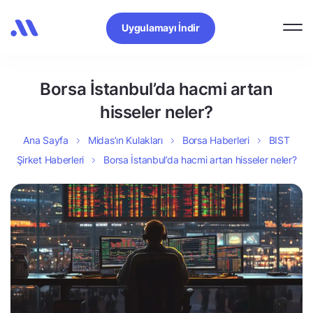
Uygulamayı İndir
Borsa İstanbul’da hacmi artan
hisseler neler?
Ana Sayfa
Midas’ın Kulakları
Borsa Haberleri
BIST
Şirket Haberleri
Borsa İstanbul’da hacmi artan hisseler neler?