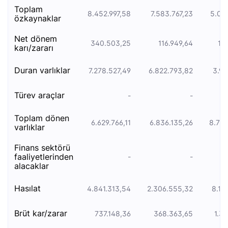
toplam
8.452.997,58
7.583.767,23
5.05
özkaynaklar
net dönem
340.503,25
116.949,64
15
karı/zararı
duran varliklar
7.278.527,49
6.822.793,82
3.98
türev araçlar
-
-
toplam dönen
6.629.766,11
6.836.135,26
8.72
varlıklar
finans sektörü
faaliyetlerinden
-
-
alacaklar
hasılat
4.841.313,54
2.306.555,32
8.19
brüt kar/zarar
737.148,36
368.363,65
1.31