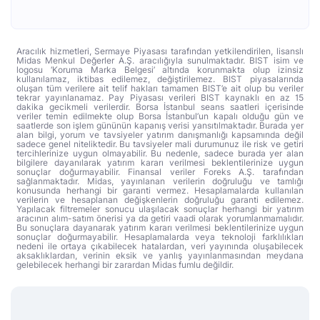
Aracılık hizmetleri, Sermaye Piyasası tarafından yetkilendirilen, lisanslı
Midas Menkul Değerler A.Ş. aracılığıyla sunulmaktadır. BIST isim ve
logosu ‘Koruma Marka Belgesi’ altında korunmakta olup izinsiz
kullanılamaz, iktibas edilemez, değiştirilemez. BIST piyasalarında
oluşan tüm verilere ait telif hakları tamamen BIST’e ait olup bu veriler
tekrar yayınlanamaz. Pay Piyasası verileri BIST kaynaklı en az 15
dakika gecikmeli verilerdir. Borsa İstanbul seans saatleri içerisinde
veriler temin edilmekte olup Borsa İstanbul’un kapalı olduğu gün ve
saatlerde son işlem gününün kapanış verisi yansıtılmaktadır. Burada yer
alan bilgi, yorum ve tavsiyeler yatırım danışmanlığı kapsamında değil
sadece genel niteliktedir. Bu tavsiyeler mali durumunuz ile risk ve getiri
tercihlerinize uygun olmayabilir. Bu nedenle, sadece burada yer alan
bilgilere dayanılarak yatırım kararı verilmesi beklentilerinize uygun
sonuçlar doğurmayabilir. Finansal veriler Foreks A.Ş. tarafından
sağlanmaktadır. Midas, yayınlanan verilerin doğruluğu ve tamlığı
konusunda herhangi bir garanti vermez. Hesaplamalarda kullanılan
verilerin ve hesaplanan değişkenlerin doğruluğu garanti edilemez.
Yapılacak filtremeler sonucu ulaşılacak sonuçlar herhangi bir yatırım
aracının alım-satım önerisi ya da getiri vaadi olarak yorumlanmamalıdır.
Bu sonuçlara dayanarak yatırım kararı verilmesi beklentilerinize uygun
sonuçlar doğurmayabilir. Hesaplamalarda veya teknoloji farklılıkları
nedeni ile ortaya çıkabilecek hatalardan, veri yayınında oluşabilecek
aksaklıklardan, verinin eksik ve yanlış yayınlanmasından meydana
gelebilecek herhangi bir zarardan Midas fumlu değildir.