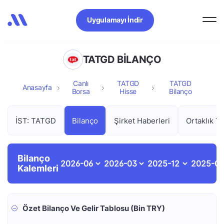
Uygulamayı İndir
TATGD BİLANÇO
Canlı
TATGD
TATGD
Anasayfa
Borsa
Hisse
Bilanço
İST: TATGD
Bilanço
Şirket Haberleri
Ortaklık Ya
Bilanço
Kalemleri
Özet Bilanço Ve Gelir Tablosu (Bin TRY)