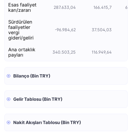
esas faali̇yet
287.633,04
166.415,7
647
kari/zarari
sürdürülen
faaliyetler
-96.984,62
37.504,03
vergi
gideri/geliri
ana ortaklık
340.503,25
116.949,64
13
payları
Bilanço (Bin TRY)
Gelir Tablosu (Bin TRY)
Nakit Akışları Tablosu (Bin TRY)