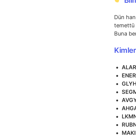
Bil
Dün hang
temettü 
Buna ben
Kimler
ALA
ENE
GLY
SEG
AVG
AHG
LKM
RUB
MAK