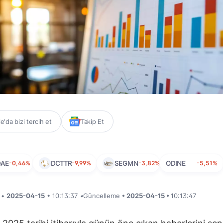
'da bizi tercih et
Takip Et
DAE
-0,46%
DCTTR
-9,99%
SEGMN
-3,82%
ODINE
-5,51%
i •
2025-04-15
• 10:13:37
•
Güncelleme
• 2025-04-15 •
10:13:47