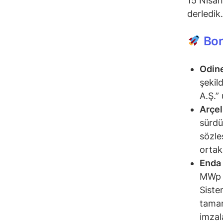
15 Nisan
derledik.
Bor
Odine
şekil
A.Ş.”
Arçel
sürdü
sözle
ortakl
Enda 
MWp k
Siste
tamam
imzala