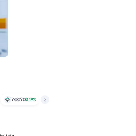
YGGYO
3,19%