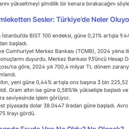
arını yükseltmeyi şimdilik bir kenara bırakacağını söyle
leketten Sesler: Türkiye’de Neler Oluyo
 İstanbul’da BIST 100 endeksi, güne 0,21% artışla 9.4
an başladı.
ye Cumhuriyet Merkez Bankası (TCMB), 2024 yılına ili
sonuçlarını duyurdu. Merkez Bankası 93’üncü Hesap 
çosu’na göre, 2024 yılı 700,4 milyar TL dönem zararıy
mlandı.
ltın, yeni güne 0,44% artışla ons başına 3 bin 225,52
ldi. Gram altın ise güne 0,58%’lik yükselişle başladı ve
ira seviyesinde işlem görüyor.
st piyasada dolar 38.0447 liradan güne başladı. Avro 
75 lirayı gördü.