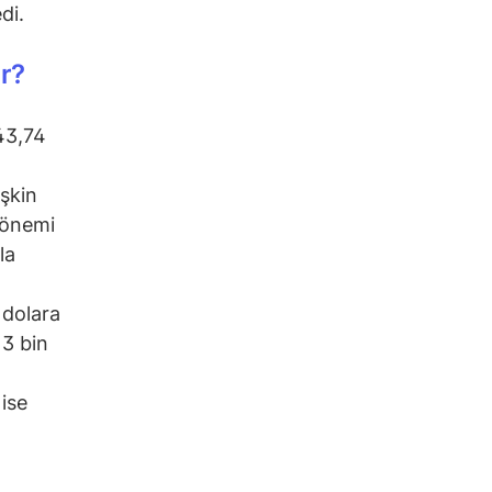
di.
r?
43,74
şkin
Dönemi
la
 dolara
 3 bin
ise