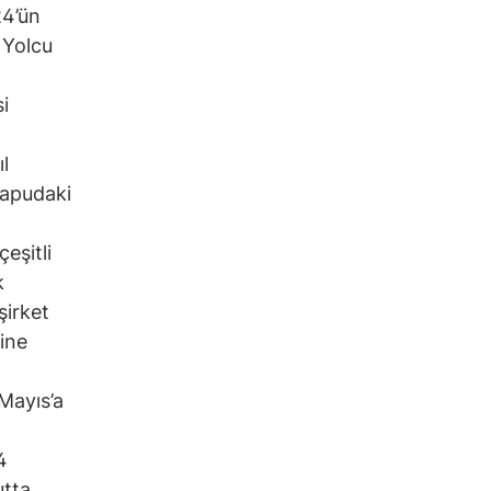
24’ün
 Yolcu
i
l
 tapudaki
eşitli
k
şirket
ine
Mayıs’a
4
utta