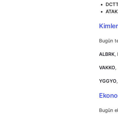
DCT
ATAK
Kimle
Bugün t
ALBRK
,
VAKKO
,
YGGYO
Ekonom
Bugün e