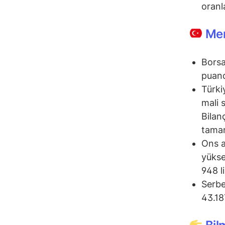
oranl
Mem
Borsa
puand
Türki
mali 
Bilan
tama
Ons a
yükse
948 l
Serbe
43.18