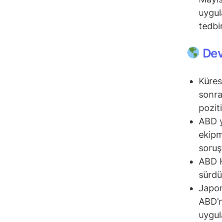
uygul
tedbir
Dev
Küres
sonra
poziti
ABD yö
ekipm
soruş
ABD H
sürdü
Japon
ABD’n
uygul