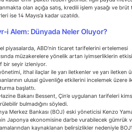
anmakta olan açığa satış, kredili işlem yasağı ve brüt
leri ise 14 Mayıs’a kadar uzatıldı.
r-i Alem: Dünyada Neler Oluyor?
el piyasalarda, ABD’nin ticaret tarifelerini ertelemesi
sında müzakerelere yönelik artan iyimserliklerin etkis
f bir seyir izleniyor.
netimi, ithal ilaçlar ile yarı iletkenler ve yarı iletken 
anlarının ulusal güvenliğe etkilerini incelemek üzere ik
turma başlattı.
azine Bakanı Bessent, Çin’e uygulanan tarifeleri kim
rülebilir bulmadığını söyledi.
ya Merkez Bankası (BOJ) eski yöneticisi Kenzo Yam
in Japonya ekonomisine darbe vurabilecek gümrük ve
amalarından kaynaklanan belirsizlikler nedeniyle BOJ’