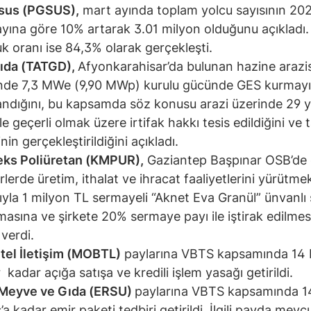
sus (PGSUS),
mart ayında toplam yolcu sayısının 20
ayına göre 10% artarak 3.01 milyon olduğunu açıkladı.
uk oranı ise 84,3% olarak gerçekleşti.
ıda (TATGD),
Afyonkarahisar’da bulunan hazine arazis
nde 7,3 MWe (9,90 MWp) kurulu gücünde GES kurmayı
andığını, bu kapsamda söz konusu arazi üzerinde 29 yı
le geçerli olmak üzere irtifak hakkı tesis edildiğini ve
inin gerçekleştirildiğini açıkladı.
eks Poliüretan (KMPUR),
Gaziantep Başpınar OSB’de ç
rlerde üretim, ithalat ve ihracat faaliyetlerini yürütme
yla 1 milyon TL sermayeli “Aknet Eva Granül” ünvanlı 
masına ve şirkete 20% sermaye payı ile iştirak edilmes
 verdi.
tel İletişim (MOBTL)
paylarına VBTS kapsamında 14 
 kadar açığa satışa ve kredili işlem yasağı getirildi.
 Meyve ve Gıda (ERSU)
paylarına VBTS kapsamında 1
’a kadar emir paketi tedbiri getirildi. İlgili payda mevc