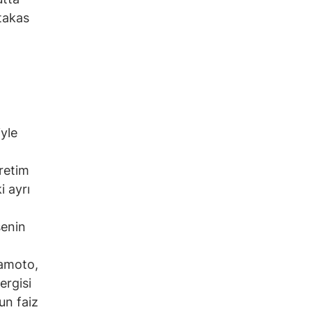
 takas
iyle
üretim
i ayrı
senin
amoto,
rgisi
un faiz