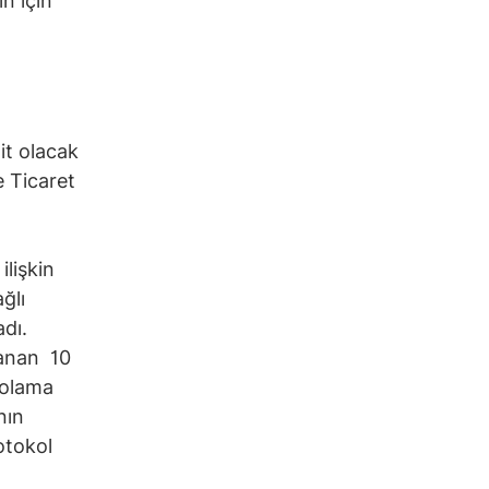
n için
it olacak
e Ticaret
ilişkin
ğlı
adı.
anan 10
polama
nın
otokol