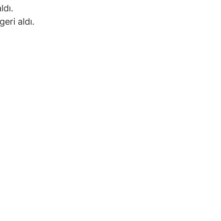
ldı.
eri aldı.
.