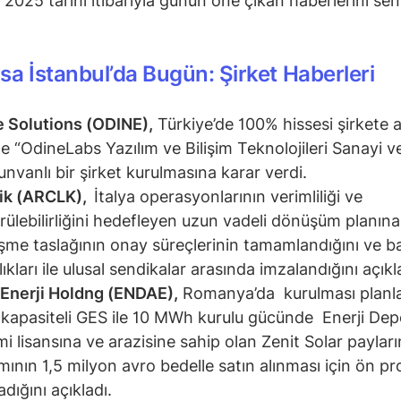
 2025 tarihi itibarıyla günün öne çıkan haberlerini seni
sa İstanbul’da Bugün: Şirket Haberleri
 Solutions (ODINE),
Türkiye’de 100% hissesi şirkete a
de “OdineLabs Yazılım ve Bilişim Teknolojileri Sanayi v
 unvanlı bir şirket kurulmasına karar verdi.
ik (ARCLK),
İtalya operasyonlarının verimliliği ve
rülebilirliğini hedefleyen uzun vadeli dönüşüm planına 
şme taslağının onay süreçlerinin tamamlandığını ve ba
ıkları ile ulusal sendikalar arasında imzalandığını açıkl
Enerji Holdng (ENDAE),
Romanya’da kurulması planl
apasiteli GES ile 10 MWh kurulu gücünde Enerji De
mi lisansına ve arazisine sahip olan Zenit Solar payları
ının 1,5 milyon avro bedelle satın alınması için ön pr
dığını açıkladı.