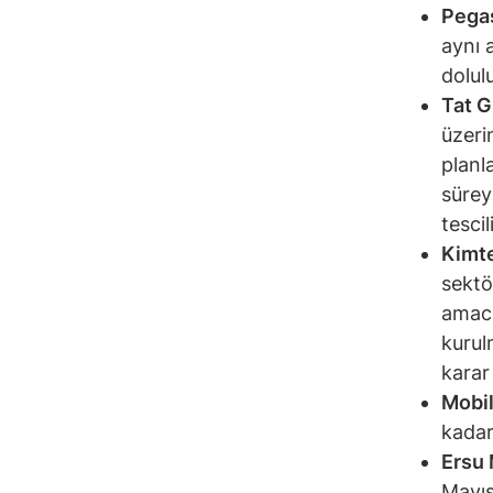
Pega
aynı 
dolul
Tat G
üzeri
planl
sürey
tescil
Kimt
sektö
amacı
kurul
karar
Mobil
kadar
Ersu
Mayıs