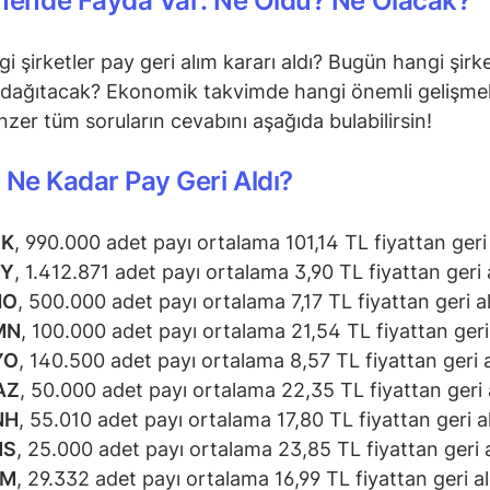
mende Fayda Var: Ne Oldu? Ne Olacak?
i şirketler pay geri alım kararı aldı? Bugün hangi şirke
dağıtacak? Ekonomik takvimde hangi önemli gelişmel
zer tüm soruların cevabını aşağıda bulabilirsin!
 Ne Kadar Pay Geri Aldı?
RK
, 990.000 adet payı ortalama 101,14 TL fiyattan geri 
RY
, 1.412.871 adet payı ortalama 3,90 TL fiyattan geri a
HO
, 500.000 adet payı ortalama 7,17 TL fiyattan geri al
MN
, 100.000 adet payı ortalama 21,54 TL fiyattan geri 
YO
, 140.500 adet payı ortalama 8,57 TL fiyattan geri a
AZ
, 50.000 adet payı ortalama 22,35 TL fiyattan geri a
NH
, 55.010 adet payı ortalama 17,80 TL fiyattan geri al
NS
, 25.000 adet payı ortalama 23,85 TL fiyattan geri a
IM
, 29.332 adet payı ortalama 16,99 TL fiyattan geri al