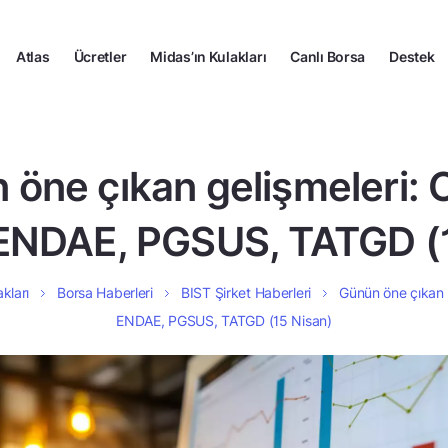
Atlas
Ücretler
Midas’ın Kulakları
Canlı Borsa
Destek
 öne çıkan gelişmeleri: 
ENDAE, PGSUS, TATGD (1
kları
Borsa Haberleri
BIST Şirket Haberleri
Günün öne çıkan 
ENDAE, PGSUS, TATGD (15 Nisan)