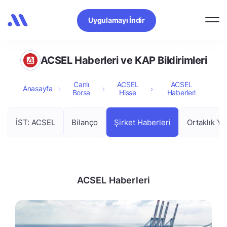
Uygulamayı İndir
ACSEL Haberleri ve KAP Bildirimleri
Canlı
ACSEL
ACSEL
Anasayfa
Borsa
Hisse
Haberleri
İST: ACSEL
Bilanço
Şirket Haberleri
Ortaklık Ya
ACSEL Haberleri