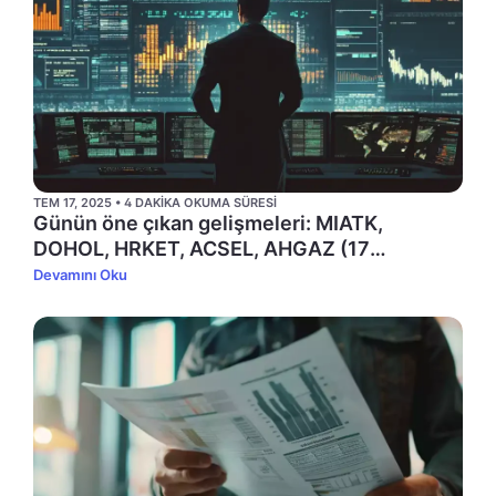
TEM 17, 2025 • 4 DAKIKA OKUMA SÜRESI
Günün öne çıkan gelişmeleri: MIATK,
DOHOL, HRKET, ACSEL, AHGAZ (17
Temmuz)
Devamını Oku