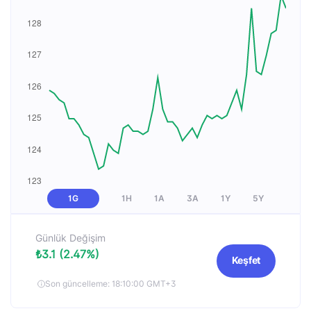
1G
1H
1A
3A
1Y
5Y
Günlük Değişim
₺3.1 (2.47%)
Keşfet
Son güncelleme: 18:10:00 GMT+3