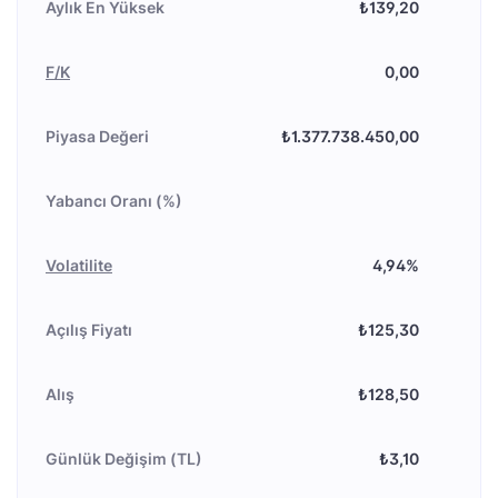
Aylık En Yüksek
₺139,20
F/K
0,00
Piyasa Değeri
₺1.377.738.450,00
Yabancı Oranı (%)
Volatilite
4,94%
Açılış Fiyatı
₺125,30
Alış
₺128,50
Günlük Değişim (TL)
₺3,10