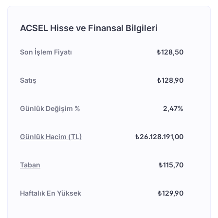
ACSEL Hisse ve Finansal Bilgileri
Son İşlem Fiyatı
₺128,50
Satış
₺128,90
Günlük Değişim %
2,47%
Günlük Hacim (TL)
₺26.128.191,00
Taban
₺115,70
Haftalık En Yüksek
₺129,90