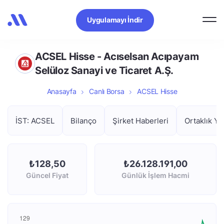
Uygulamayı İndir
ACSEL Hisse - Acıselsan Acıpayam
Selüloz Sanayi ve Ticaret A.Ş.
Anasayfa
Canlı Borsa
ACSEL Hisse
İST: ACSEL
Bilanço
Şirket Haberleri
Ortaklık Ya
₺128,50
₺26.128.191,00
Güncel Fiyat
Günlük İşlem Hacmi