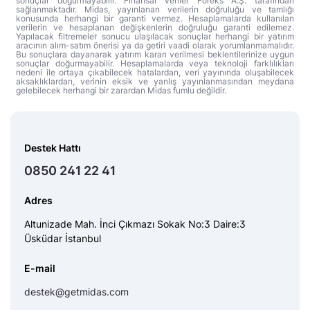
sonuçlar doğurmayabilir. Finansal veriler Foreks A.Ş. tarafından
sağlanmaktadır. Midas, yayınlanan verilerin doğruluğu ve tamlığı
konusunda herhangi bir garanti vermez. Hesaplamalarda kullanılan
verilerin ve hesaplanan değişkenlerin doğruluğu garanti edilemez.
Yapılacak filtremeler sonucu ulaşılacak sonuçlar herhangi bir yatırım
aracının alım-satım önerisi ya da getiri vaadi olarak yorumlanmamalıdır.
Bu sonuçlara dayanarak yatırım kararı verilmesi beklentilerinize uygun
sonuçlar doğurmayabilir. Hesaplamalarda veya teknoloji farklılıkları
nedeni ile ortaya çıkabilecek hatalardan, veri yayınında oluşabilecek
aksaklıklardan, verinin eksik ve yanlış yayınlanmasından meydana
gelebilecek herhangi bir zarardan Midas fumlu değildir.
Destek Hattı
0850 241 22 41
Adres
Altunizade Mah. İnci Çıkmazı Sokak No:3 Daire:3
Üsküdar İstanbul
E-mail
destek@getmidas.com