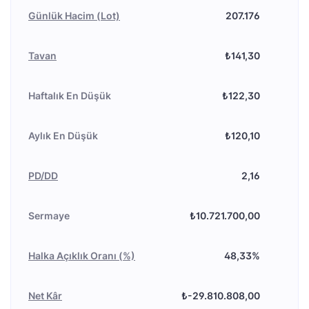
Günlük Hacim (Lot)
207.176
Tavan
₺141,30
Haftalık En Düşük
₺122,30
Aylık En Düşük
₺120,10
PD/DD
2,16
Sermaye
₺10.721.700,00
Halka Açıklık Oranı (%)
48,33%
Net Kâr
₺-29.810.808,00