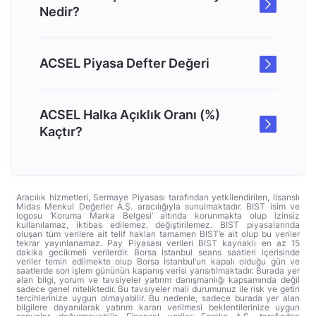
Nedir?
ACSEL Piyasa Defter Değeri
ACSEL Halka Açıklık Oranı (%)
Kaçtır?
Aracılık hizmetleri, Sermaye Piyasası tarafından yetkilendirilen, lisanslı
Midas Menkul Değerler A.Ş. aracılığıyla sunulmaktadır. BIST isim ve
logosu ‘Koruma Marka Belgesi’ altında korunmakta olup izinsiz
kullanılamaz, iktibas edilemez, değiştirilemez. BIST piyasalarında
oluşan tüm verilere ait telif hakları tamamen BIST’e ait olup bu veriler
tekrar yayınlanamaz. Pay Piyasası verileri BIST kaynaklı en az 15
dakika gecikmeli verilerdir. Borsa İstanbul seans saatleri içerisinde
veriler temin edilmekte olup Borsa İstanbul’un kapalı olduğu gün ve
saatlerde son işlem gününün kapanış verisi yansıtılmaktadır. Burada yer
alan bilgi, yorum ve tavsiyeler yatırım danışmanlığı kapsamında değil
sadece genel niteliktedir. Bu tavsiyeler mali durumunuz ile risk ve getiri
tercihlerinize uygun olmayabilir. Bu nedenle, sadece burada yer alan
bilgilere dayanılarak yatırım kararı verilmesi beklentilerinize uygun