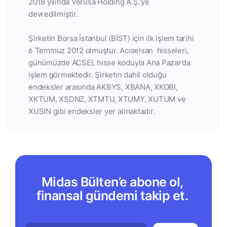
2018 yılında Verusa Holding A.Ş.’ye
devredilmiştir.
Şirketin Borsa İstanbul (BİST) için ilk işlem tarihi
6 Temmuz 2012 olmuştur. Acıselsan hisseleri,
günümüzde ACSEL hisse koduyla Ana Pazar’da
işlem görmektedir. Şirketin dahil olduğu
endeksler arasında AKBYS, XBANA, XKOBI,
XKTUM, XSDNZ, XTMTU, XTUMY, XUTUM ve
XUSIN gibi endeksler yer almaktadır.
Midas Bülten’e abone ol,
finansal gündemi takip et.