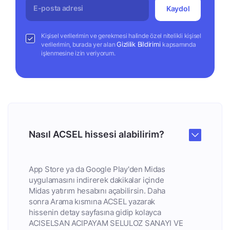
Kaydol
Kişisel verilerimin ve gerekmesi halinde özel nitelikli kişisel
Gizlilik Bildirimi
verilerimin, burada yer alan
kapsamında
işlenmesine izin veriyorum.
Nasıl ACSEL hissesi alabilirim?
App Store ya da Google Play'den Midas
uygulamasını indirerek dakikalar içinde
Midas yatırım hesabını açabilirsin. Daha
sonra Arama kısmına ACSEL yazarak
hissenin detay sayfasına gidip kolayca
ACISELSAN ACIPAYAM SELULOZ SANAYI VE