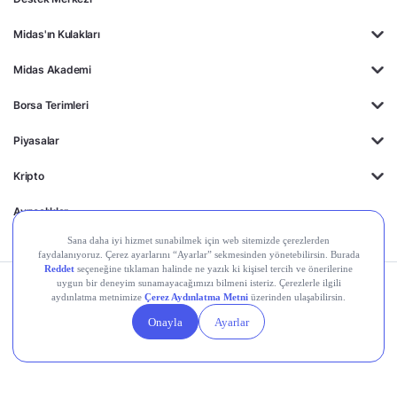
Midas'ın Kulakları
Midas Akademi
Borsa Terimleri
Piyasalar
Kripto
Ayrıcalıklar
Kişisel Verilerin
Gizlilik
Yasal
Çerez
Korunması
Politikası
Duyurular
Ayarları
© 2026 Midas Finansal Teknolojiler A.Ş. Tüm hakları saklıdır.