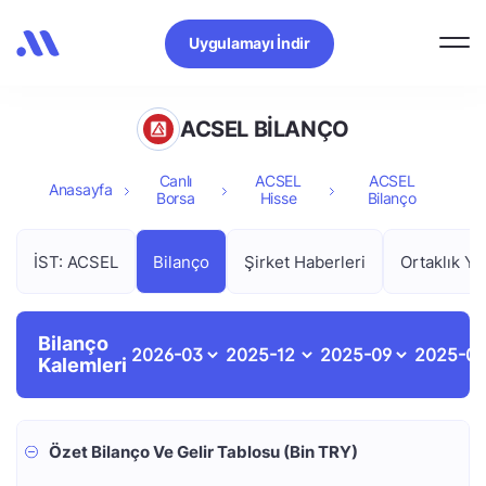
Uygulamayı İndir
ACSEL BİLANÇO
Canlı
ACSEL
ACSEL
Anasayfa
Borsa
Hisse
Bilanço
İST: ACSEL
Bilanço
Şirket Haberleri
Ortaklık Ya
Bilanço
Kalemleri
Özet Bilanço Ve Gelir Tablosu (Bin TRY)