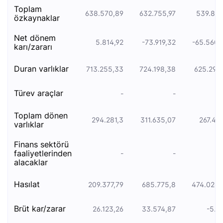
toplam
638.570,89
632.755,97
539.802
özkaynaklar
net dönem
5.814,92
-73.919,32
-65.560,
karı/zararı
duran varliklar
713.255,33
724.198,38
625.291,
türev araçlar
-
-
toplam dönen
294.281,3
311.635,07
267.457
varlıklar
finans sektörü
faaliyetlerinden
-
-
alacaklar
hasılat
209.377,79
685.775,8
474.026,
brüt kar/zarar
26.123,26
33.574,87
-5.8