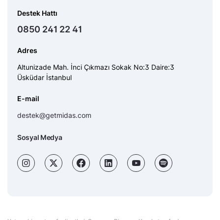
Destek Hattı
0850 241 22 41
Adres
Altunizade Mah. İnci Çıkmazı Sokak No:3 Daire:3
Üsküdar İstanbul
E-mail
destek@getmidas.com
Sosyal Medya