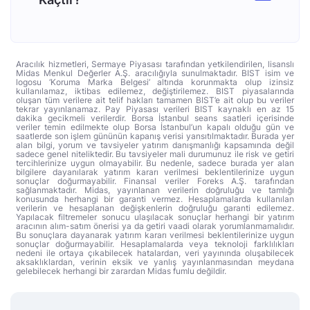
Aracılık hizmetleri, Sermaye Piyasası tarafından yetkilendirilen, lisanslı
Midas Menkul Değerler A.Ş. aracılığıyla sunulmaktadır. BIST isim ve
logosu ‘Koruma Marka Belgesi’ altında korunmakta olup izinsiz
kullanılamaz, iktibas edilemez, değiştirilemez. BIST piyasalarında
oluşan tüm verilere ait telif hakları tamamen BIST’e ait olup bu veriler
tekrar yayınlanamaz. Pay Piyasası verileri BIST kaynaklı en az 15
dakika gecikmeli verilerdir. Borsa İstanbul seans saatleri içerisinde
veriler temin edilmekte olup Borsa İstanbul’un kapalı olduğu gün ve
saatlerde son işlem gününün kapanış verisi yansıtılmaktadır. Burada yer
alan bilgi, yorum ve tavsiyeler yatırım danışmanlığı kapsamında değil
sadece genel niteliktedir. Bu tavsiyeler mali durumunuz ile risk ve getiri
tercihlerinize uygun olmayabilir. Bu nedenle, sadece burada yer alan
bilgilere dayanılarak yatırım kararı verilmesi beklentilerinize uygun
sonuçlar doğurmayabilir. Finansal veriler Foreks A.Ş. tarafından
sağlanmaktadır. Midas, yayınlanan verilerin doğruluğu ve tamlığı
konusunda herhangi bir garanti vermez. Hesaplamalarda kullanılan
verilerin ve hesaplanan değişkenlerin doğruluğu garanti edilemez.
Yapılacak filtremeler sonucu ulaşılacak sonuçlar herhangi bir yatırım
aracının alım-satım önerisi ya da getiri vaadi olarak yorumlanmamalıdır.
Bu sonuçlara dayanarak yatırım kararı verilmesi beklentilerinize uygun
sonuçlar doğurmayabilir. Hesaplamalarda veya teknoloji farklılıkları
nedeni ile ortaya çıkabilecek hatalardan, veri yayınında oluşabilecek
aksaklıklardan, verinin eksik ve yanlış yayınlanmasından meydana
gelebilecek herhangi bir zarardan Midas fumlu değildir.