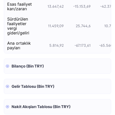
esas faali̇yet
13.647,42
-15.153,69
-42.377,
kari/zarari
sürdürülen
faaliyetler
11.459,09
25.744,6
10.789
vergi
gideri/geliri
ana ortaklık
5.814,92
-67.173,61
-65.560,
payları
Bilanço (Bin TRY)
Gelir Tablosu (Bin TRY)
Nakit Akışları Tablosu (Bin TRY)