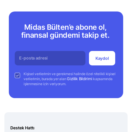
Midas Bülten’e abone ol,
finansal gündemi takip et.
Kaydol
Kişisel verilerimin ve gerekmesi halinde özel nitelikli kişisel
Gizlilik Bildirimi
verilerimin, burada yer alan
kapsamında
işlenmesine izin veriyorum.
Destek Hattı