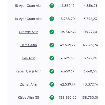
18 Ayar Gram Altın
4.852,19
4.856,71
14 Ayar Gram Altın
3.788,70
3.792,23
Gramse Altın
106.349,42
108.777,01
Hamit Altın
42.539,77
43.377,74
Has Altın
6.626,39
6.627,24
Kapalı Çarşı Altın
6.659,69
6.660,55
Ziynet Altın
42.539,77
43.377,74
Külçe Altın ($)
138.650,00
138.750,00