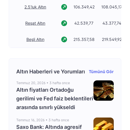
2.5'luk Altın
106.349,42
108.045,17
Reşat Altın
42.539,77
43.377,74
Beşli Altın
215.357,58
219.549,92
Altın Haberleri ve Yorumları
Tümünü Gör
Temmuz 20, 2026 •
3 hafta once
Altın fiyatları Ortadoğu
gerilimi ve Fed faiz beklentileri
arasında sınırlı yükseldi
Temmuz 16, 2026 •
3 hafta once
Saxo Bank: Altında agresif