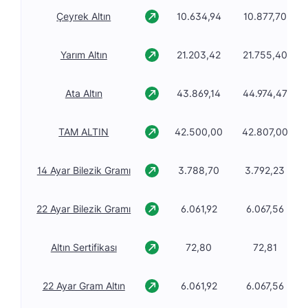
Çeyrek Altın
10.634,94
10.877,70
Yarım Altın
21.203,42
21.755,40
Ata Altın
43.869,14
44.974,47
TAM ALTIN
42.500,00
42.807,00
14 Ayar Bilezik Gramı
3.788,70
3.792,23
22 Ayar Bilezik Gramı
6.061,92
6.067,56
Altın Sertifikası
72,80
72,81
22 Ayar Gram Altın
6.061,92
6.067,56