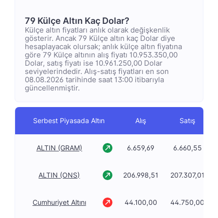
79 Külçe Altın Kaç Dolar?
Külçe altın fiyatları anlık olarak değişkenlik
gösterir. Ancak 79 Külçe altın kaç Dolar diye
hesaplayacak olursak; anlık külçe altın fiyatına
göre 79 Külçe altının alış fiyatı 10.953.350,00
Dolar, satış fiyatı ise 10.961.250,00 Dolar
seviyelerindedir. Alış-satış fiyatları en son
08.08.2026 tarihinde saat 13:00 itibarıyla
güncellenmiştir.
Serbest Piyasada Altın
Alış
Satış
ALTIN (GRAM)
6.659,69
6.660,55
ALTIN (ONS)
206.998,51
207.307,01
Cumhuriyet Altını
44.100,00
44.750,00