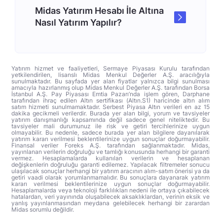
Midas Yatırım Hesabı İle Altına
Nasıl Yatırım Yapılır?
Yatırım hizmet ve faaliyetleri, Sermaye Piyasası Kurulu tarafından
yetkilendirilen, lisanslı Midas Menkul Değerler A.Ş. aracılığıyla
sunulmaktadır. Bu sayfada yer alan fiyatlar yalnızca bilgi sunulması
amacıyla hazırlanmış olup Midas Menkul Değerler A.Ş. tarafından Borsa
İstanbul A.Ş. Pay Piyasası Emtia Pazarı’nda işlem gören, Darphane
tarafından ihraç edilen Altın sertifikası (Altın.S1) haricinde altın alım
satım hizmeti sunulmamaktadır. Serbest Piyasa Altın verileri en az 15
dakika gecikmeli verilerdir. Burada yer alan bilgi, yorum ve tavsiyeler
yatırım danışmanlığı kapsamında değil sadece genel niteliktedir. Bu
tavsiyeler mali durumunuz ile risk ve getiri tercihlerinize uygun
olmayabilir. Bu nedenle, sadece burada yer alan bilgilere dayanılarak
yatırım kararı verilmesi beklentilerinize uygun sonuçlar doğurmayabilir.
Finansal veriler Foreks A.Ş. tarafından sağlanmaktadır. Midas,
yayınlanan verilerin doğruluğu ve tamlığı konusunda herhangi bir garanti
vermez. Hesaplamalarda kullanılan verilerin ve hesaplanan
değişkenlerin doğruluğu garanti edilemez. Yapılacak filtremeler sonucu
ulaşılacak sonuçlar herhangi bir yatırım aracının alım-satım önerisi ya da
getiri vaadi olarak yorumlanmamalıdır. Bu sonuçlara dayanarak yatırım
kararı verilmesi beklentilerinize uygun sonuçlar doğurmayabilir.
Hesaplamalarda veya teknoloji farklılıkları nedeni ile ortaya çıkabilecek
hatalardan, veri yayınında oluşabilecek aksaklıklardan, verinin eksik ve
yanlış yayınlanmasından meydana gelebilecek herhangi bir zarardan
Midas sorumlu değildir.