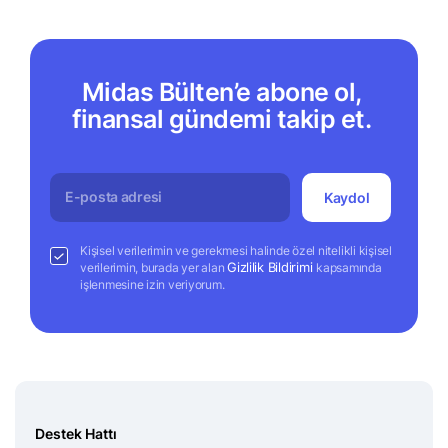
Midas Bülten’e abone ol,
finansal gündemi takip et.
Kaydol
Kişisel verilerimin ve gerekmesi halinde özel nitelikli kişisel
Gizlilik Bildirimi
verilerimin, burada yer alan
kapsamında
işlenmesine izin veriyorum.
Destek Hattı