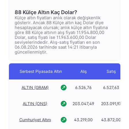
88 Külçe Altın Kaç Dolar?
Külçe altın fiyatları anlık olarak değişkenlik
gösterir. Ancak 88 Külçe altın kaç Dolar diye
hesaplayacak olursak; anlık külçe altın fiyatına
göre 88 Külçe altının alış fiyatı 11.954.800,00
Dolar, satış fiyatı ise 11.963.600,00 Dolar
seviyelerindedir. Alış-satış fiyatları en son
06.08.2026 tarihinde saat 14:21 itibarıyla
güncellenmiştir.
Serbest Piyasada Altın
Alış
Satış
ALTIN (GRAM)
6.526,76
6.527,63
ALTIN (ONS)
203.047,49
203.091,97
Cumhuriyet Altını
43.219,00
43.872,00