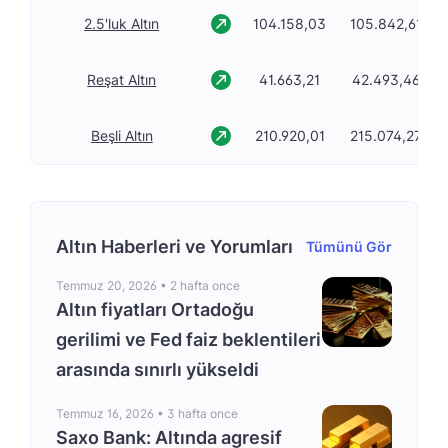
2.5'luk Altın
104.158,03
105.842,61
Reşat Altın
41.663,21
42.493,46
Beşli Altın
210.920,01
215.074,27
Altın Haberleri ve Yorumları
Tümünü Gör
Temmuz 20, 2026 •
2 hafta once
Altın fiyatları Ortadoğu
gerilimi ve Fed faiz beklentileri
arasında sınırlı yükseldi
Temmuz 16, 2026 •
3 hafta once
Saxo Bank: Altında agresif