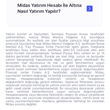
Midas Yatırım Hesabı İle Altına
Nasıl Yatırım Yapılır?
Yatırım hizmet ve faaliyetleri, Sermaye Piyasası Kurulu tarafından
yetkilendirilen, lisanslı Midas Menkul Değerler A.Ş. aracılığıyla
sunulmaktadır. Bu sayfada yer alan fiyatlar yalnızca bilgi sunulması
amacıyla hazırlanmış olup Midas Menkul Değerler A.Ş. tarafından Borsa
İstanbul A.Ş. Pay Piyasası Emtia Pazarı’nda işlem gören, Darphane
tarafından ihraç edilen Altın sertifikası (Altın.S1) haricinde altın alım
satım hizmeti sunulmamaktadır. Serbest Piyasa Altın verileri en az 15
dakika gecikmeli verilerdir. Burada yer alan bilgi, yorum ve tavsiyeler
yatırım danışmanlığı kapsamında değil sadece genel niteliktedir. Bu
tavsiyeler mali durumunuz ile risk ve getiri tercihlerinize uygun
olmayabilir. Bu nedenle, sadece burada yer alan bilgilere dayanılarak
yatırım kararı verilmesi beklentilerinize uygun sonuçlar doğurmayabilir.
Finansal veriler Foreks A.Ş. tarafından sağlanmaktadır. Midas,
yayınlanan verilerin doğruluğu ve tamlığı konusunda herhangi bir garanti
vermez. Hesaplamalarda kullanılan verilerin ve hesaplanan
değişkenlerin doğruluğu garanti edilemez. Yapılacak filtremeler sonucu
ulaşılacak sonuçlar herhangi bir yatırım aracının alım-satım önerisi ya da
getiri vaadi olarak yorumlanmamalıdır. Bu sonuçlara dayanarak yatırım
kararı verilmesi beklentilerinize uygun sonuçlar doğurmayabilir.
Hesaplamalarda veya teknoloji farklılıkları nedeni ile ortaya çıkabilecek
hatalardan, veri yayınında oluşabilecek aksaklıklardan, verinin eksik ve
yanlış yayınlanmasından meydana gelebilecek herhangi bir zarardan
Midas sorumlu değildir.