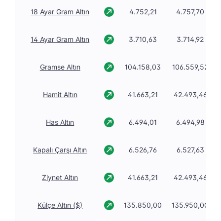
18 Ayar Gram Altın
4.752,21
4.757,70
14 Ayar Gram Altın
3.710,63
3.714,92
Gramse Altın
104.158,03
106.559,52
Hamit Altın
41.663,21
42.493,46
Has Altın
6.494,01
6.494,98
Kapalı Çarşı Altın
6.526,76
6.527,63
Ziynet Altın
41.663,21
42.493,46
Külçe Altın ($)
135.850,00
135.950,00