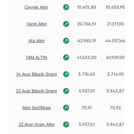
Çeyrek Altın
10.415,80
10.655,95
Yarım Altın
20.766,51
21.311,90
Ata Altın
42.965,19
44.057,64
TAM ALTIN
41.633,00
41.929,00
14 Ayar Bilezik Gramı
3.710,63
3.714,92
22 Ayar Bilezik Gramı
5.937,01
5.943,87
Altın Sertifikası
70,91
70,92
22 Ayar Gram Altın
5.937,01
5.943,87