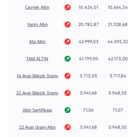
Çeyrek Altın
10.424,01
10.664,34
Yarım Altın
20.782,87
21.328,68
Ata Altın
42.999,03
44.092,32
TAM ALTIN
41.799,00
42.173,00
14 Ayar Bilezik Gramı
3.713,55
3.717,84
22 Ayar Bilezik Gramı
5.941,68
5.948,55
Altın Sertifikası
71,06
71,07
22 Ayar Gram Altın
5.941,68
5.948,55