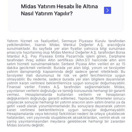
Midas Yatırım Hesabı İle Altına
Nasıl Yatırım Yapılır?
Yatırım hizmet ve faaliyetleri, Sermaye Piyasası Kurulu tarafından
yetkilendirilen, lisanslı Midas Menkul Değerler A.Ş. aracılığıyla
sunulmaktadır. Bu sayfada yer alan fiyatlar yalnızca bilgi sunulması
amacıyla hazırlanmış olup Midas Menkul Değerler A.Ş. tarafından Borsa
İstanbul A.Ş. Pay Piyasası Emtia Pazarı’nda işlem gören, Darphane
tarafından ihraç edilen Altın sertifikası (Altın.S1) haricinde altın alım
satım hizmeti sunulmamaktadır. Serbest Piyasa Altın verileri en az 15
dakika gecikmeli verilerdir. Burada yer alan bilgi, yorum ve tavsiyeler
yatırım danışmanlığı kapsamında değil sadece genel niteliktedir. Bu
tavsiyeler mali durumunuz ile risk ve getiri tercihlerinize uygun
olmayabilir. Bu nedenle, sadece burada yer alan bilgilere dayanılarak
yatırım kararı verilmesi beklentilerinize uygun sonuçlar doğurmayabilir.
Finansal veriler Foreks A.Ş. tarafından sağlanmaktadır. Midas,
yayınlanan verilerin doğruluğu ve tamlığı konusunda herhangi bir garanti
vermez. Hesaplamalarda kullanılan verilerin ve hesaplanan
değişkenlerin doğruluğu garanti edilemez. Yapılacak filtremeler sonucu
ulaşılacak sonuçlar herhangi bir yatırım aracının alım-satım önerisi ya da
getiri vaadi olarak yorumlanmamalıdır. Bu sonuçlara dayanarak yatırım
kararı verilmesi beklentilerinize uygun sonuçlar doğurmayabilir.
Hesaplamalarda veya teknoloji farklılıkları nedeni ile ortaya çıkabilecek
hatalardan, veri yayınında oluşabilecek aksaklıklardan, verinin eksik ve
yanlış yayınlanmasından meydana gelebilecek herhangi bir zarardan
Midas sorumlu değildir.