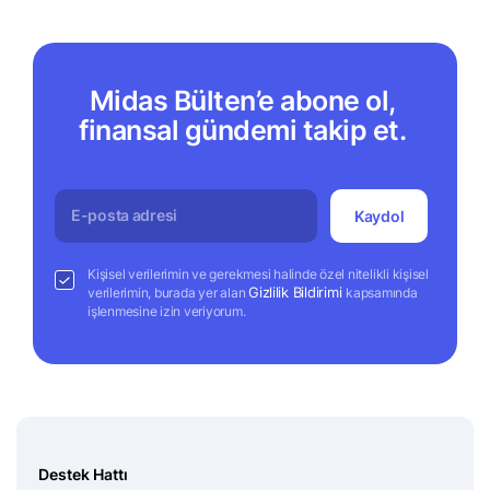
Midas Bülten’e abone ol,
finansal gündemi takip et.
Kaydol
Kişisel verilerimin ve gerekmesi halinde özel nitelikli kişisel
Gizlilik Bildirimi
verilerimin, burada yer alan
kapsamında
işlenmesine izin veriyorum.
Destek Hattı