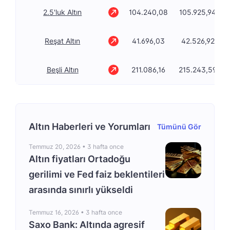
2.5'luk Altın
104.240,08
105.925,94
Reşat Altın
41.696,03
42.526,92
Beşli Altın
211.086,16
215.243,59
Altın Haberleri ve Yorumları
Tümünü Gör
Temmuz 20, 2026 •
3 hafta once
Altın fiyatları Ortadoğu
gerilimi ve Fed faiz beklentileri
arasında sınırlı yükseldi
Temmuz 16, 2026 •
3 hafta once
Saxo Bank: Altında agresif