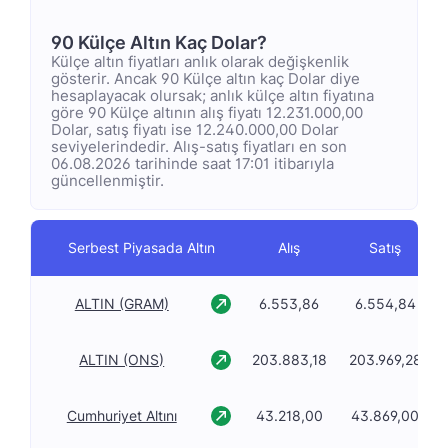
90 Külçe Altın Kaç Dolar?
Külçe altın fiyatları anlık olarak değişkenlik
gösterir. Ancak 90 Külçe altın kaç Dolar diye
hesaplayacak olursak; anlık külçe altın fiyatına
göre 90 Külçe altının alış fiyatı 12.231.000,00
Dolar, satış fiyatı ise 12.240.000,00 Dolar
seviyelerindedir. Alış-satış fiyatları en son
06.08.2026 tarihinde saat 17:01 itibarıyla
güncellenmiştir.
Serbest Piyasada Altın
Alış
Satış
ALTIN (GRAM)
6.553,86
6.554,84
ALTIN (ONS)
203.883,18
203.969,28
Cumhuriyet Altını
43.218,00
43.869,00