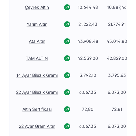
Çeyrek Altın
10.644,48
10.887,46
Yarım Altın
21.222,43
21.774,91
Ata Altın
43.908,48
45.014,80
TAM ALTIN
42.539,00
42.829,00
14 Ayar Bilezik Gramı
3.792,10
3.795,63
22 Ayar Bilezik Gramı
6.067,35
6.073,00
Altın Sertifikası
72,80
72,81
22 Ayar Gram Altın
6.067,35
6.073,00