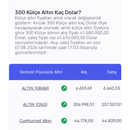
300 Külçe Altın Kaç Dolar?
Külçe altın fiyatları anlık olarak değişkenlik
gösterir. Ancak 300 Külçe altın kaç Dolar diye
hesaplayacak olursak; anlık külçe altın fiyatına
göre 300 Külçe altının alış fiyatı 41.580.000,00
Dolar, satış fiyatı ise 41.610.000,00 Dolar
seviyelerindedir. Alış-satış fiyatları en son
07.08.2026 tarihinde saat 17:03 itibarıyla
güncellenmiştir.
Serbest Piyasada Altın
Alış
Satış
ALTIN (GRAM)
6.659,69
6.660,55
ALTIN (ONS)
206.998,51
207.307,01
Cumhuriyet Altını
44.178,00
44.829,00