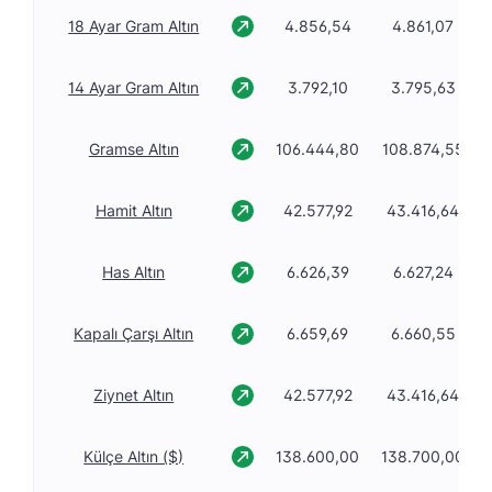
18 Ayar Gram Altın
4.856,54
4.861,07
14 Ayar Gram Altın
3.792,10
3.795,63
Gramse Altın
106.444,80
108.874,55
Hamit Altın
42.577,92
43.416,64
Has Altın
6.626,39
6.627,24
Kapalı Çarşı Altın
6.659,69
6.660,55
Ziynet Altın
42.577,92
43.416,64
Külçe Altın ($)
138.600,00
138.700,00