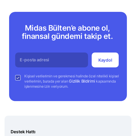
Midas Bülten’e abone ol,
finansal gündemi takip et.
Kaydol
Kişisel verilerimin ve gerekmesi halinde özel nitelikli kişisel
Gizlilik Bildirimi
verilerimin, burada yer alan
kapsamında
işlenmesine izin veriyorum.
Destek Hattı