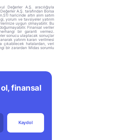
ul Değerler A.Ş. aracılığıyla
 Değerler A.Ş. tarafından Borsa
n.S1) haricinde altın alım satım
lgi, yorum ve tavsiyeler yatırım
hlerinize uygun olmayabilir. Bu
doğurmayabilir. Finansal veriler
herhangi bir garanti vermez.
eler sonucu ulaşılacak sonuçlar
anarak yatırım kararı verilmesi
ya çıkabilecek hatalardan, veri
ngi bir zarardan Midas sorumlu
ol, finansal
Kaydol