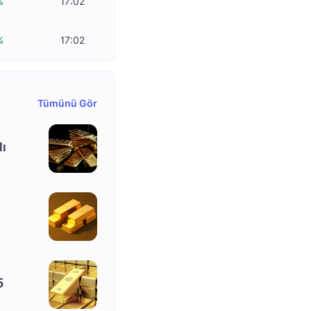
%
17:02
%
17:02
Tümünü Gör
lı
5