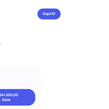
Kayıt Ol
?
541.200,00
Dolar