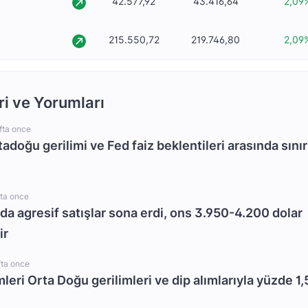
42.577,92
43.416,64
2,09
215.550,72
219.746,80
2,09
ri ve Yorumları
fta once
rtadoğu gerilimi ve Fed faiz beklentileri arasında sınır
fta once
da agresif satışlar sona erdi, ons 3.950-4.200 dolar
ir
fta once
mleri Orta Doğu gerilimleri ve dip alımlarıyla yüzde 1,