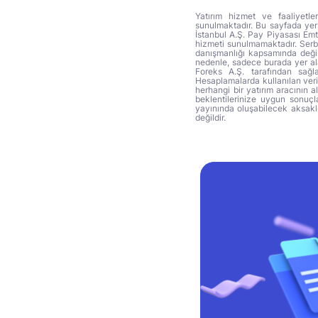
Yatırım hizmet ve faaliyetle
sunulmaktadır. Bu sayfada yer 
İstanbul A.Ş. Pay Piyasası Emti
hizmeti sunulmamaktadır. Serbes
danışmanlığı kapsamında değil 
nedenle, sadece burada yer alan
Foreks A.Ş. tarafından sağl
Hesaplamalarda kullanılan veri
herhangi bir yatırım aracının 
beklentilerinize uygun sonuçla
yayınında oluşabilecek aksakl
değildir.