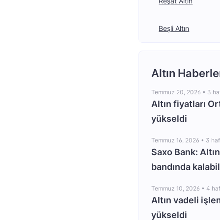
Reşat Altın
Beşli Altın
Altın Haberle
Temmuz 20, 2026 •
3 ha
Altın fiyatları O
yükseldi
Temmuz 16, 2026 •
3 ha
Saxo Bank: Altın
bandında kalabil
Temmuz 10, 2026 •
4 ha
Altın vadeli işle
yükseldi