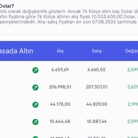
 Dolar?
 anlık olarak değişkenlik gösterir. Ancak 76 Külçe altın kaç Dolar
ltın fiyatına göre 76 Külçe altının alış fiyatı 10.533.600,00 Dolar, s
eviyelerindedir. Alış-satış fiyatları en son 07.08.2026 tarihinde s
asada Altın
Alış
Satış
Değiş
6.659,69
6.660,55
2,59
206.998,51
207.307,01
2,62
44.178,00
44.829,00
2,19
10.644,48
10.887,46
2,09