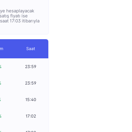
 diye hesaplayacak
atış fiyatı ise
aat 17:03 itibarıyla
im
Saat
%
23:59
%
23:59
%
15:40
%
17:02