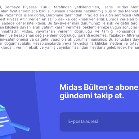
ri, Sermaye Piyasası Kurulu tarafından yetkilendirilen, lisanslı Midas Menk
alan fiyatlar yalnızca bilgi sunulması amacıyla hazırlanmış olup Midas Menkul
a Pazarı’nda işlem gören, Darphane tarafından ihraç edilen Altın sertifikası (Altı
t Piyasa Altın verileri en az 15 dakika gecikmeli verilerdir. Burada yer alan bi
sadece genel niteliktedir. Bu tavsiyeler mali durumunuz ile risk ve getiri terci
 bilgilere dayanılarak yatırım kararı verilmesi beklentilerinize uygun sonuçlar 
anmaktadır. Midas, yayınlanan verilerin doğruluğu ve tamlığı konusunda 
lerin ve hesaplanan değişkenlerin doğruluğu garanti edilemez. Yapılacak filtrem
alım-satım önerisi ya da getiri vaadi olarak yorumlanmamalıdır. Bu sonuçlara day
r doğurmayabilir. Hesaplamalarda veya teknoloji farklılıkları nedeni ile orta
ıklardan, verinin eksik ve yanlış yayınlanmasından meydana gelebilecek herha
Midas Bülten’e abone 
gündemi takip et.