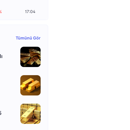
%
17:04
Tümünü Gör
lı
5