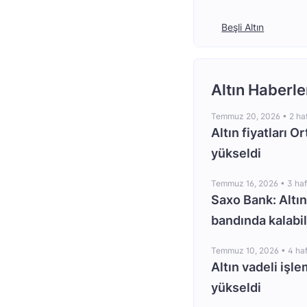
Beşli Altın
Altın Haberle
Temmuz 20, 2026 •
2 ha
Altın fiyatları O
yükseldi
Temmuz 16, 2026 •
3 ha
Saxo Bank: Altın
bandında kalabil
Temmuz 10, 2026 •
4 ha
Altın vadeli işle
yükseldi