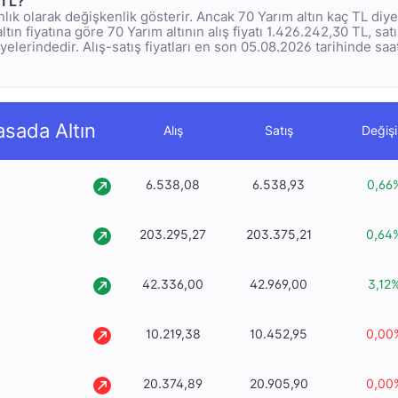
 TL?
 anlık olarak değişkenlik gösterir. Ancak 70 Yarım altın kaç TL di
ltın fiyatına göre 70 Yarım altının alış fiyatı 1.426.242,30 TL, satış
elerindedir. Alış-satış fiyatları en son 05.08.2026 tarihinde saat
asada Altın
Alış
Satış
Değiş
6.538,08
6.538,93
0,66
203.295,27
203.375,21
0,64
42.336,00
42.969,00
3,12
10.219,38
10.452,95
0,00
20.374,89
20.905,90
0,00