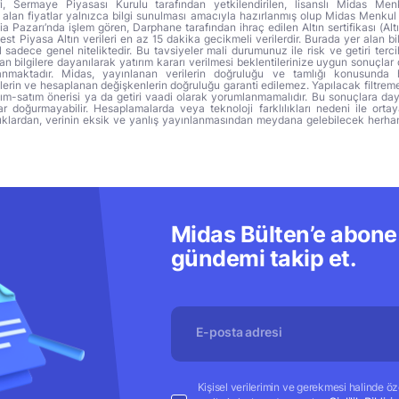
ri, Sermaye Piyasası Kurulu tarafından yetkilendirilen, lisanslı Midas Menk
alan fiyatlar yalnızca bilgi sunulması amacıyla hazırlanmış olup Midas Menkul
a Pazarı’nda işlem gören, Darphane tarafından ihraç edilen Altın sertifikası (Altı
t Piyasa Altın verileri en az 15 dakika gecikmeli verilerdir. Burada yer alan bi
sadece genel niteliktedir. Bu tavsiyeler mali durumunuz ile risk ve getiri terci
 bilgilere dayanılarak yatırım kararı verilmesi beklentilerinize uygun sonuçlar 
anmaktadır. Midas, yayınlanan verilerin doğruluğu ve tamlığı konusunda 
lerin ve hesaplanan değişkenlerin doğruluğu garanti edilemez. Yapılacak filtrem
alım-satım önerisi ya da getiri vaadi olarak yorumlanmamalıdır. Bu sonuçlara day
r doğurmayabilir. Hesaplamalarda veya teknoloji farklılıkları nedeni ile orta
ıklardan, verinin eksik ve yanlış yayınlanmasından meydana gelebilecek herha
Midas Bülten’e abone 
gündemi takip et.
Kişisel verilerimin ve gerekmesi halinde özel