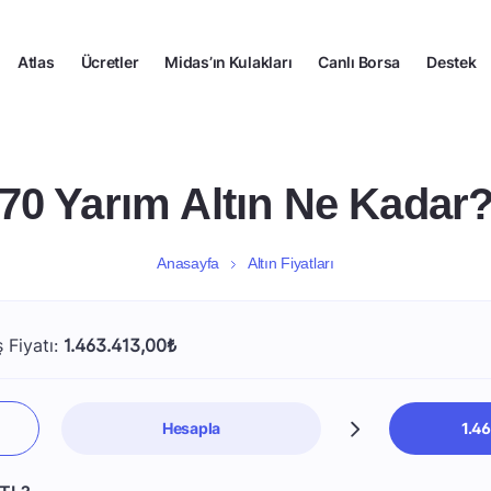
Atlas
Ücretler
Midas’ın Kulakları
Canlı Borsa
Destek
70 Yarım Altın Ne Kadar
Anasayfa
Altın Fiyatları
ş Fiyatı:
1.463.413,00₺
Hesapla
1.4