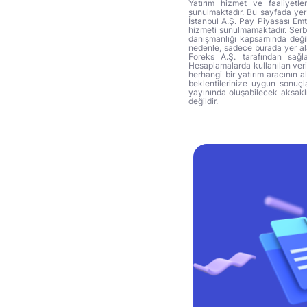
Yatırım hizmet ve faaliyetle
sunulmaktadır. Bu sayfada yer 
İstanbul A.Ş. Pay Piyasası Emti
hizmeti sunulmamaktadır. Serbes
danışmanlığı kapsamında değil 
nedenle, sadece burada yer alan
Foreks A.Ş. tarafından sağl
Hesaplamalarda kullanılan veri
herhangi bir yatırım aracının 
beklentilerinize uygun sonuçla
yayınında oluşabilecek aksakl
değildir.