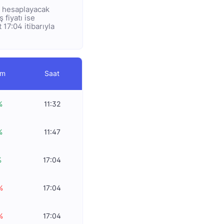
ye hesaplayacak
 fiyatı ise
 17:04 itibarıyla
im
Saat
%
11:32
%
11:47
%
17:04
%
17:04
%
17:04