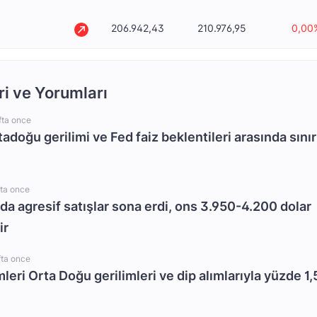
206.942,43
210.976,95
0,00
ri ve Yorumları
fta once
rtadoğu gerilimi ve Fed faiz beklentileri arasında sınır
fta once
da agresif satışlar sona erdi, ons 3.950-4.200 dolar
ir
fta once
mleri Orta Doğu gerilimleri ve dip alımlarıyla yüzde 1,