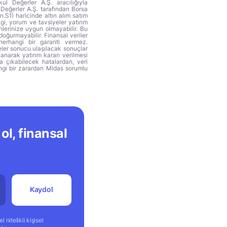
ul Değerler A.Ş. aracılığıyla
 Değerler A.Ş. tarafından Borsa
n.S1) haricinde altın alım satım
lgi, yorum ve tavsiyeler yatırım
hlerinize uygun olmayabilir. Bu
doğurmayabilir. Finansal veriler
herhangi bir garanti vermez.
eler sonucu ulaşılacak sonuçlar
anarak yatırım kararı verilmesi
ya çıkabilecek hatalardan, veri
ngi bir zarardan Midas sorumlu
ol, finansal
Kaydol
 nitelikli kişisel