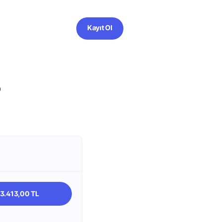
Kayıt Ol
?
63.413,00 TL