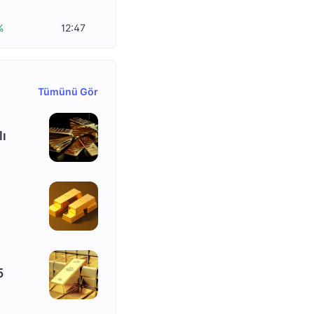
%
12:47
Tümünü Gör
lı
5