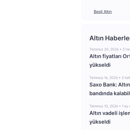
Beşli Altın
Altın Haberle
Temmuz 20, 2026 •
3 ha
Altın fiyatları O
yükseldi
Temmuz 16, 2026 •
3 ha
Saxo Bank: Altın
bandında kalabil
Temmuz 10, 2026 •
1 ay
Altın vadeli işle
yükseldi