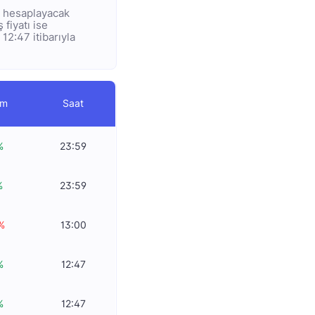
ye hesaplayacak
 fiyatı ise
12:47 itibarıyla
im
Saat
%
23:59
%
23:59
%
13:00
%
12:47
%
12:47