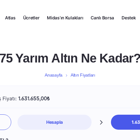
Atlas
Ücretler
Midas’ın Kulakları
Canlı Borsa
Destek
75 Yarım Altın Ne Kadar
Anasayfa
Altın Fiyatları
ş Fiyatı:
1.631.655,00₺
Hesapla
1.6