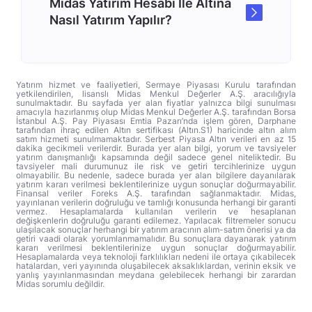
Midas Yatırım Hesabı İle Altına
Nasıl Yatırım Yapılır?
Yatırım hizmet ve faaliyetleri, Sermaye Piyasası Kurulu tarafından
yetkilendirilen, lisanslı Midas Menkul Değerler A.Ş. aracılığıyla
sunulmaktadır. Bu sayfada yer alan fiyatlar yalnızca bilgi sunulması
amacıyla hazırlanmış olup Midas Menkul Değerler A.Ş. tarafından Borsa
İstanbul A.Ş. Pay Piyasası Emtia Pazarı’nda işlem gören, Darphane
tarafından ihraç edilen Altın sertifikası (Altın.S1) haricinde altın alım
satım hizmeti sunulmamaktadır. Serbest Piyasa Altın verileri en az 15
dakika gecikmeli verilerdir. Burada yer alan bilgi, yorum ve tavsiyeler
yatırım danışmanlığı kapsamında değil sadece genel niteliktedir. Bu
tavsiyeler mali durumunuz ile risk ve getiri tercihlerinize uygun
olmayabilir. Bu nedenle, sadece burada yer alan bilgilere dayanılarak
yatırım kararı verilmesi beklentilerinize uygun sonuçlar doğurmayabilir.
Finansal veriler Foreks A.Ş. tarafından sağlanmaktadır. Midas,
yayınlanan verilerin doğruluğu ve tamlığı konusunda herhangi bir garanti
vermez. Hesaplamalarda kullanılan verilerin ve hesaplanan
değişkenlerin doğruluğu garanti edilemez. Yapılacak filtremeler sonucu
ulaşılacak sonuçlar herhangi bir yatırım aracının alım-satım önerisi ya da
getiri vaadi olarak yorumlanmamalıdır. Bu sonuçlara dayanarak yatırım
kararı verilmesi beklentilerinize uygun sonuçlar doğurmayabilir.
Hesaplamalarda veya teknoloji farklılıkları nedeni ile ortaya çıkabilecek
hatalardan, veri yayınında oluşabilecek aksaklıklardan, verinin eksik ve
yanlış yayınlanmasından meydana gelebilecek herhangi bir zarardan
Midas sorumlu değildir.