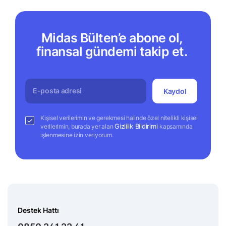
Midas Bülten’e abone ol,
finansal gündemi takip et.
Kaydol
Kişisel verilerimin ve gerekmesi halinde özel nitelikli kişisel
Gizlilik Bildirimi
verilerimin, burada yer alan
kapsamında
işlenmesine izin veriyorum.
Destek Hattı