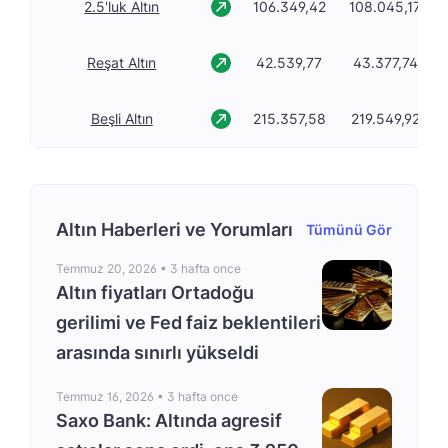
2.5'luk Altın
106.349,42
108.045,17
Reşat Altın
42.539,77
43.377,74
Beşli Altın
215.357,58
219.549,92
Altın Haberleri ve Yorumları
Tümünü Gör
Temmuz 20, 2026 •
3 hafta once
Altın fiyatları Ortadoğu
gerilimi ve Fed faiz beklentileri
arasında sınırlı yükseldi
Temmuz 16, 2026 •
3 hafta once
Saxo Bank: Altında agresif