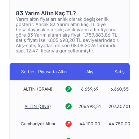
83 Yarım Altın Kaç TL?
Yarım altın fiyatları anlık olarak değişkenlik
gösterir. Ancak 83 Yarım altın kaç TL diye
hesaplayacak olursak; anlık yarım altın fiyatına
göre 83 Yarım altının alış fiyatı 1.759.883,86 TL,
satış fiyatı ise 1.805.698,20 TL seviyelerindedir.
Alış-satış fiyatları en son 08.08.2026 tarihinde
saat 12:47 itibarıyla güncellenmiştir.
Serbest Piyasada Altın
Alış
Satış
ALTIN (GRAM)
6.659,69
6.660,55
ALTIN (ONS)
206.998,51
207.307,01
Cumhuriyet Altını
44.100,00
44.750,00