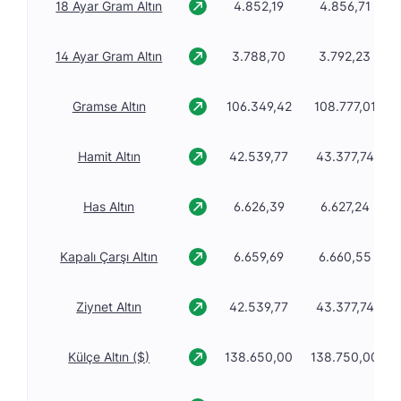
18 Ayar Gram Altın
4.852,19
4.856,71
14 Ayar Gram Altın
3.788,70
3.792,23
Gramse Altın
106.349,42
108.777,01
Hamit Altın
42.539,77
43.377,74
Has Altın
6.626,39
6.627,24
Kapalı Çarşı Altın
6.659,69
6.660,55
Ziynet Altın
42.539,77
43.377,74
Külçe Altın ($)
138.650,00
138.750,00