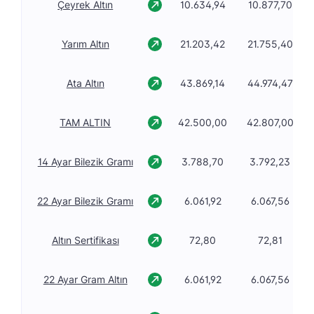
Çeyrek Altın
10.634,94
10.877,70
Yarım Altın
21.203,42
21.755,40
Ata Altın
43.869,14
44.974,47
TAM ALTIN
42.500,00
42.807,00
14 Ayar Bilezik Gramı
3.788,70
3.792,23
22 Ayar Bilezik Gramı
6.061,92
6.067,56
Altın Sertifikası
72,80
72,81
22 Ayar Gram Altın
6.061,92
6.067,56