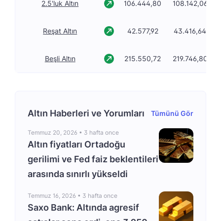
2.5'luk Altın
106.444,80
108.142,06
Reşat Altın
42.577,92
43.416,64
Beşli Altın
215.550,72
219.746,80
Altın Haberleri ve Yorumları
Tümünü Gör
Temmuz 20, 2026 •
3 hafta once
Altın fiyatları Ortadoğu
gerilimi ve Fed faiz beklentileri
arasında sınırlı yükseldi
Temmuz 16, 2026 •
3 hafta once
Saxo Bank: Altında agresif