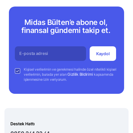
Midas Bülten’e abone ol,
finansal gündemi takip et.
Kaydol
Kişisel verilerimin ve gerekmesi halinde özel nitelikli kişisel
Gizlilik Bildirimi
verilerimin, burada yer alan
kapsamında
işlenmesine izin veriyorum.
Destek Hattı