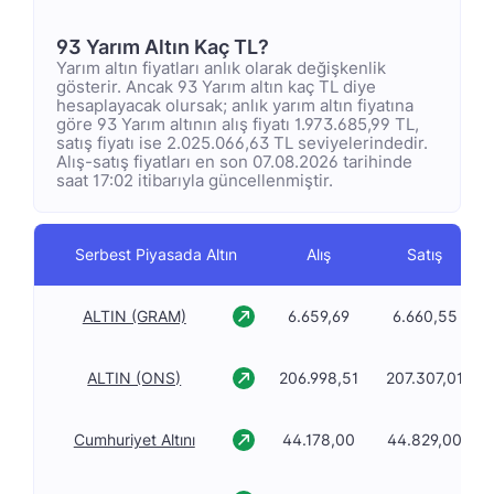
93 Yarım Altın Kaç TL?
Yarım altın fiyatları anlık olarak değişkenlik
gösterir. Ancak 93 Yarım altın kaç TL diye
hesaplayacak olursak; anlık yarım altın fiyatına
göre 93 Yarım altının alış fiyatı 1.973.685,99 TL,
satış fiyatı ise 2.025.066,63 TL seviyelerindedir.
Alış-satış fiyatları en son 07.08.2026 tarihinde
saat 17:02 itibarıyla güncellenmiştir.
Serbest Piyasada Altın
Alış
Satış
ALTIN (GRAM)
6.659,69
6.660,55
ALTIN (ONS)
206.998,51
207.307,01
Cumhuriyet Altını
44.178,00
44.829,00