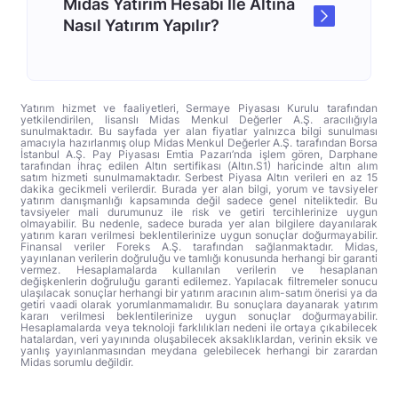
Midas Yatırım Hesabı İle Altına
Nasıl Yatırım Yapılır?
Yatırım hizmet ve faaliyetleri, Sermaye Piyasası Kurulu tarafından
yetkilendirilen, lisanslı Midas Menkul Değerler A.Ş. aracılığıyla
sunulmaktadır. Bu sayfada yer alan fiyatlar yalnızca bilgi sunulması
amacıyla hazırlanmış olup Midas Menkul Değerler A.Ş. tarafından Borsa
İstanbul A.Ş. Pay Piyasası Emtia Pazarı’nda işlem gören, Darphane
tarafından ihraç edilen Altın sertifikası (Altın.S1) haricinde altın alım
satım hizmeti sunulmamaktadır. Serbest Piyasa Altın verileri en az 15
dakika gecikmeli verilerdir. Burada yer alan bilgi, yorum ve tavsiyeler
yatırım danışmanlığı kapsamında değil sadece genel niteliktedir. Bu
tavsiyeler mali durumunuz ile risk ve getiri tercihlerinize uygun
olmayabilir. Bu nedenle, sadece burada yer alan bilgilere dayanılarak
yatırım kararı verilmesi beklentilerinize uygun sonuçlar doğurmayabilir.
Finansal veriler Foreks A.Ş. tarafından sağlanmaktadır. Midas,
yayınlanan verilerin doğruluğu ve tamlığı konusunda herhangi bir garanti
vermez. Hesaplamalarda kullanılan verilerin ve hesaplanan
değişkenlerin doğruluğu garanti edilemez. Yapılacak filtremeler sonucu
ulaşılacak sonuçlar herhangi bir yatırım aracının alım-satım önerisi ya da
getiri vaadi olarak yorumlanmamalıdır. Bu sonuçlara dayanarak yatırım
kararı verilmesi beklentilerinize uygun sonuçlar doğurmayabilir.
Hesaplamalarda veya teknoloji farklılıkları nedeni ile ortaya çıkabilecek
hatalardan, veri yayınında oluşabilecek aksaklıklardan, verinin eksik ve
yanlış yayınlanmasından meydana gelebilecek herhangi bir zarardan
Midas sorumlu değildir.