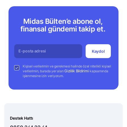
Midas Bülten’e abone ol,
finansal gündemi takip et.
Kaydol
Kişisel verilerimin ve gerekmesi halinde özel nitelikli kişisel
Gizlilik Bildirimi
verilerimin, burada yer alan
kapsamında
işlenmesine izin veriyorum.
Destek Hattı