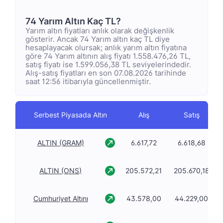
74 Yarım Altın Kaç TL?
Yarım altın fiyatları anlık olarak değişkenlik
gösterir. Ancak 74 Yarım altın kaç TL diye
hesaplayacak olursak; anlık yarım altın fiyatına
göre 74 Yarım altının alış fiyatı 1.558.476,26 TL,
satış fiyatı ise 1.599.056,38 TL seviyelerindedir.
Alış-satış fiyatları en son 07.08.2026 tarihinde
saat 12:56 itibarıyla güncellenmiştir.
Serbest Piyasada Altın
Alış
Satış
ALTIN (GRAM)
6.617,72
6.618,68
ALTIN (ONS)
205.572,21
205.670,18
Cumhuriyet Altını
43.578,00
44.229,00