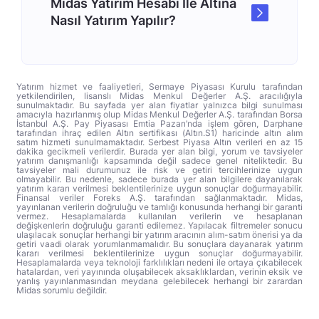
Midas Yatırım Hesabı İle Altına
Nasıl Yatırım Yapılır?
Yatırım hizmet ve faaliyetleri, Sermaye Piyasası Kurulu tarafından
yetkilendirilen, lisanslı Midas Menkul Değerler A.Ş. aracılığıyla
sunulmaktadır. Bu sayfada yer alan fiyatlar yalnızca bilgi sunulması
amacıyla hazırlanmış olup Midas Menkul Değerler A.Ş. tarafından Borsa
İstanbul A.Ş. Pay Piyasası Emtia Pazarı’nda işlem gören, Darphane
tarafından ihraç edilen Altın sertifikası (Altın.S1) haricinde altın alım
satım hizmeti sunulmamaktadır. Serbest Piyasa Altın verileri en az 15
dakika gecikmeli verilerdir. Burada yer alan bilgi, yorum ve tavsiyeler
yatırım danışmanlığı kapsamında değil sadece genel niteliktedir. Bu
tavsiyeler mali durumunuz ile risk ve getiri tercihlerinize uygun
olmayabilir. Bu nedenle, sadece burada yer alan bilgilere dayanılarak
yatırım kararı verilmesi beklentilerinize uygun sonuçlar doğurmayabilir.
Finansal veriler Foreks A.Ş. tarafından sağlanmaktadır. Midas,
yayınlanan verilerin doğruluğu ve tamlığı konusunda herhangi bir garanti
vermez. Hesaplamalarda kullanılan verilerin ve hesaplanan
değişkenlerin doğruluğu garanti edilemez. Yapılacak filtremeler sonucu
ulaşılacak sonuçlar herhangi bir yatırım aracının alım-satım önerisi ya da
getiri vaadi olarak yorumlanmamalıdır. Bu sonuçlara dayanarak yatırım
kararı verilmesi beklentilerinize uygun sonuçlar doğurmayabilir.
Hesaplamalarda veya teknoloji farklılıkları nedeni ile ortaya çıkabilecek
hatalardan, veri yayınında oluşabilecek aksaklıklardan, verinin eksik ve
yanlış yayınlanmasından meydana gelebilecek herhangi bir zarardan
Midas sorumlu değildir.