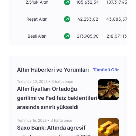
2.5'luk Altın
105.632,54
107.317,43
Reşat Altın
42.253,02
43.085,57
Beşli Altın
213.905,90
218.071,13
Altın Haberleri ve Yorumları
Tümünü Gör
Temmuz 20, 2026 •
3 hafta once
Altın fiyatları Ortadoğu
gerilimi ve Fed faiz beklentileri
arasında sınırlı yükseldi
Temmuz 16, 2026 •
3 hafta once
Saxo Bank: Altında agresif