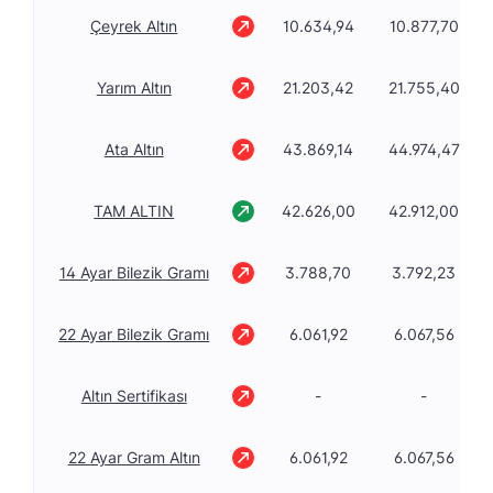
Çeyrek Altın
10.634,94
10.877,70
Yarım Altın
21.203,42
21.755,40
Ata Altın
43.869,14
44.974,47
TAM ALTIN
42.626,00
42.912,00
14 Ayar Bilezik Gramı
3.788,70
3.792,23
22 Ayar Bilezik Gramı
6.061,92
6.067,56
Altın Sertifikası
-
-
22 Ayar Gram Altın
6.061,92
6.067,56