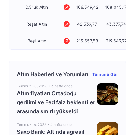
2.5'luk Altın
106.349,42
108.045,17
Reşat Altın
42.539,77
43.377,74
Beşli Altın
215.357,58
219.549,92
Altın Haberleri ve Yorumları
Tümünü Gör
Temmuz 20, 2026 •
3 hafta once
Altın fiyatları Ortadoğu
gerilimi ve Fed faiz beklentileri
arasında sınırlı yükseldi
Temmuz 16, 2026 •
4 hafta once
Saxo Bank: Altında agresif