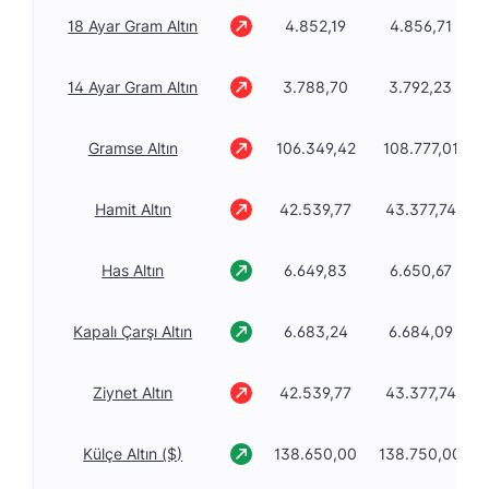
18 Ayar Gram Altın
4.852,19
4.856,71
14 Ayar Gram Altın
3.788,70
3.792,23
Gramse Altın
106.349,42
108.777,01
Hamit Altın
42.539,77
43.377,74
Has Altın
6.649,83
6.650,67
Kapalı Çarşı Altın
6.683,24
6.684,09
Ziynet Altın
42.539,77
43.377,74
Külçe Altın ($)
138.650,00
138.750,00