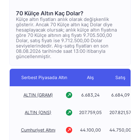
70 Külçe Altın Kaç Dolar?
Külçe altın fiyatları anlık olarak değişkenlik
gösterir. Ancak 70 Külçe altın kaç Dolar diye
hesaplayacak olursak; anlık külçe altın fiyatına
göre 70 Külçe altının alış fiyatı 9.705.500,00
Dolar, satış fiyatı ise 9.712.500,00 Dolar
seviyelerindedir. Alış-satış fiyatları en son
08.08.2026 tarihinde saat 13:00 itibarıyla
güncellenmiştir.
Serbest Piyasada Altın
Alış
Satış
ALTIN (GRAM)
6.683,24
6.684,09
ALTIN (ONS)
207.759,05
207.821,57
Cumhuriyet Altını
44.100,00
44.750,00