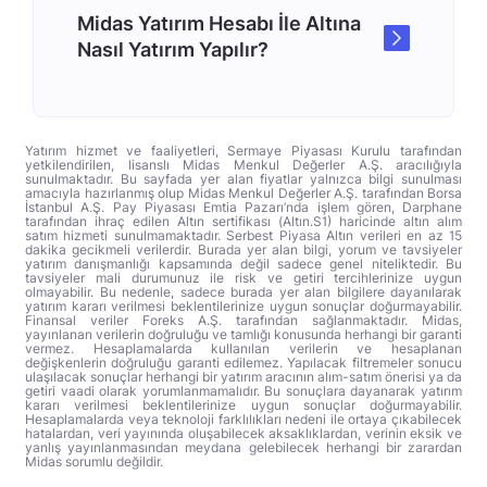
Midas Yatırım Hesabı İle Altına
Nasıl Yatırım Yapılır?
Yatırım hizmet ve faaliyetleri, Sermaye Piyasası Kurulu tarafından
yetkilendirilen, lisanslı Midas Menkul Değerler A.Ş. aracılığıyla
sunulmaktadır. Bu sayfada yer alan fiyatlar yalnızca bilgi sunulması
amacıyla hazırlanmış olup Midas Menkul Değerler A.Ş. tarafından Borsa
İstanbul A.Ş. Pay Piyasası Emtia Pazarı’nda işlem gören, Darphane
tarafından ihraç edilen Altın sertifikası (Altın.S1) haricinde altın alım
satım hizmeti sunulmamaktadır. Serbest Piyasa Altın verileri en az 15
dakika gecikmeli verilerdir. Burada yer alan bilgi, yorum ve tavsiyeler
yatırım danışmanlığı kapsamında değil sadece genel niteliktedir. Bu
tavsiyeler mali durumunuz ile risk ve getiri tercihlerinize uygun
olmayabilir. Bu nedenle, sadece burada yer alan bilgilere dayanılarak
yatırım kararı verilmesi beklentilerinize uygun sonuçlar doğurmayabilir.
Finansal veriler Foreks A.Ş. tarafından sağlanmaktadır. Midas,
yayınlanan verilerin doğruluğu ve tamlığı konusunda herhangi bir garanti
vermez. Hesaplamalarda kullanılan verilerin ve hesaplanan
değişkenlerin doğruluğu garanti edilemez. Yapılacak filtremeler sonucu
ulaşılacak sonuçlar herhangi bir yatırım aracının alım-satım önerisi ya da
getiri vaadi olarak yorumlanmamalıdır. Bu sonuçlara dayanarak yatırım
kararı verilmesi beklentilerinize uygun sonuçlar doğurmayabilir.
Hesaplamalarda veya teknoloji farklılıkları nedeni ile ortaya çıkabilecek
hatalardan, veri yayınında oluşabilecek aksaklıklardan, verinin eksik ve
yanlış yayınlanmasından meydana gelebilecek herhangi bir zarardan
Midas sorumlu değildir.