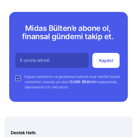
Midas Bülten’e abone ol,
finansal gündemi takip et.
Kaydol
Kişisel verilerimin ve gerekmesi halinde özel nitelikli kişisel
Gizlilik Bildirimi
verilerimin, burada yer alan
kapsamında
işlenmesine izin veriyorum.
Destek Hattı