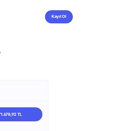
Kayıt Ol
?
71.678,92 TL