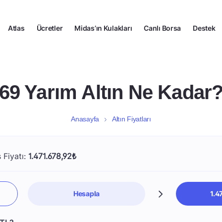
Atlas
Ücretler
Midas’ın Kulakları
Canlı Borsa
Destek
69 Yarım Altın Ne Kadar
Anasayfa
Altın Fiyatları
 Fiyatı:
1.471.678,92₺
Hesapla
1.4