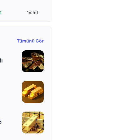
%
16:50
Tümünü Gör
lı
5