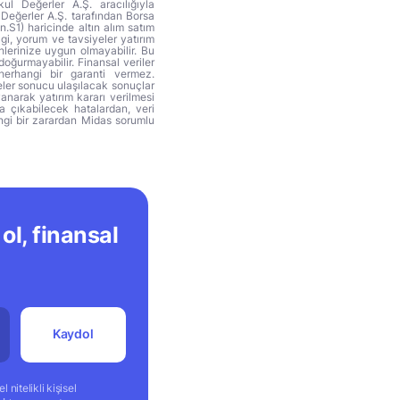
ul Değerler A.Ş. aracılığıyla
 Değerler A.Ş. tarafından Borsa
n.S1) haricinde altın alım satım
lgi, yorum ve tavsiyeler yatırım
hlerinize uygun olmayabilir. Bu
doğurmayabilir. Finansal veriler
herhangi bir garanti vermez.
eler sonucu ulaşılacak sonuçlar
anarak yatırım kararı verilmesi
ya çıkabilecek hatalardan, veri
ngi bir zarardan Midas sorumlu
ol, finansal
Kaydol
 nitelikli kişisel