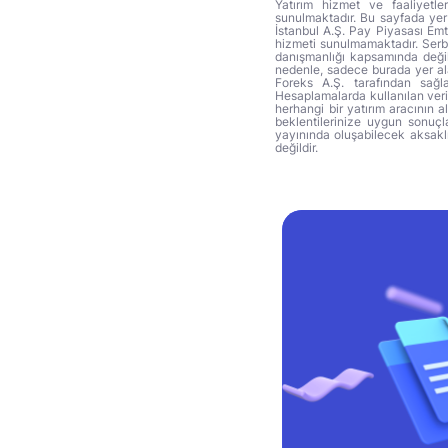
Yatırım hizmet ve faaliyetle
sunulmaktadır. Bu sayfada yer 
İstanbul A.Ş. Pay Piyasası Emti
hizmeti sunulmamaktadır. Serbes
danışmanlığı kapsamında değil 
nedenle, sadece burada yer alan
Foreks A.Ş. tarafından sağl
Hesaplamalarda kullanılan veri
herhangi bir yatırım aracının 
beklentilerinize uygun sonuçla
yayınında oluşabilecek aksakl
değildir.