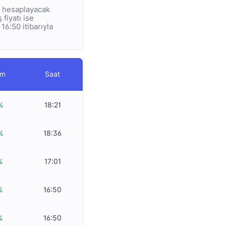
ye hesaplayacak
 fiyatı ise
16:50 itibarıyla
im
Saat
%
18:21
%
18:36
%
17:01
%
16:50
%
16:50