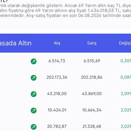
 TL?
 anlık olarak değişkenlik gösterir. Ancak 69 Yarım altın kaç TL di
ltın fiyatına göre 69 Yarım altının alış fiyatı 1.434.018,03 TL, satış
elerindedir. Alış-satış fiyatları en son 06.08.2026 tarihinde saat 
asada Altın
Alış
Satış
Değiş
6.514,73
6.515,69
0,30
202.172,36
202.218,86
0,08
43.218,00
43.869,00
2,09
10.424,01
10.664,34
2,02
20.782,87
21.328,68
2,02