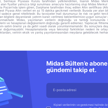
ri, Sermaye Piyasası Kurulu tarafından yetkilendirilen, lisanslı Midas Menk
alan fiyatlar yalnızca bilgi sunulması amacıyla hazırlanmış olup Midas Menkul
a Pazarı’nda işlem gören, Darphane tarafından ihraç edilen Altın sertifikası (Altı
t Piyasa Altın verileri en az 15 dakika gecikmeli verilerdir. Burada yer alan bi
sadece genel niteliktedir. Bu tavsiyeler mali durumunuz ile risk ve getiri terci
 bilgilere dayanılarak yatırım kararı verilmesi beklentilerinize uygun sonuçlar 
anmaktadır. Midas, yayınlanan verilerin doğruluğu ve tamlığı konusunda 
lerin ve hesaplanan değişkenlerin doğruluğu garanti edilemez. Yapılacak filtrem
alım-satım önerisi ya da getiri vaadi olarak yorumlanmamalıdır. Bu sonuçlara day
r doğurmayabilir. Hesaplamalarda veya teknoloji farklılıkları nedeni ile orta
ıklardan, verinin eksik ve yanlış yayınlanmasından meydana gelebilecek herha
Midas Bülten’e abone 
gündemi takip et.
Kişisel verilerimin ve gerekmesi halinde özel