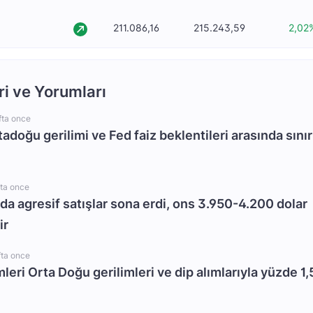
211.086,16
215.243,59
2,02
ri ve Yorumları
fta once
rtadoğu gerilimi ve Fed faiz beklentileri arasında sınır
fta once
da agresif satışlar sona erdi, ons 3.950-4.200 dolar
ir
fta once
mleri Orta Doğu gerilimleri ve dip alımlarıyla yüzde 1,