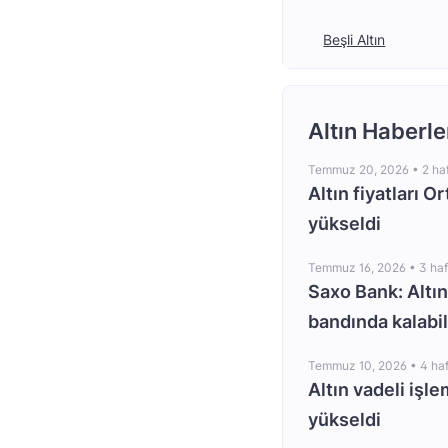
Beşli Altın
Altın Haberle
Temmuz 20, 2026 •
2 ha
Altın fiyatları O
yükseldi
Temmuz 16, 2026 •
3 ha
Saxo Bank: Altın
bandında kalabil
Temmuz 10, 2026 •
4 ha
Altın vadeli işle
yükseldi