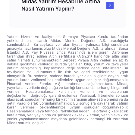
Midas Yatırım Hesabı İle Altına
Nasıl Yatırım Yapılır?
Yatırım hizmet ve faaliyetleri, Sermaye Piyasası Kurulu tarafından
yetkilendirilen, lisanslı Midas Menkul Değerler A.Ş. aracılığıyla
sunulmaktadır. Bu sayfada yer alan fiyatlar yalnızca bilgi sunulması
amacıyla hazırlanmış olup Midas Menkul Değerler A.Ş. tarafından Borsa
İstanbul A.Ş. Pay Piyasası Emtia Pazarı’nda işlem gören, Darphane
tarafından ihraç edilen Altın sertifikası (Altın.S1) haricinde altın alım
satım hizmeti sunulmamaktadır. Serbest Piyasa Altın verileri en az 15
dakika gecikmeli verilerdir. Burada yer alan bilgi, yorum ve tavsiyeler
yatırım danışmanlığı kapsamında değil sadece genel niteliktedir. Bu
tavsiyeler mali durumunuz ile risk ve getiri tercihlerinize uygun
olmayabilir. Bu nedenle, sadece burada yer alan bilgilere dayanılarak
yatırım kararı verilmesi beklentilerinize uygun sonuçlar doğurmayabilir.
Finansal veriler Foreks A.Ş. tarafından sağlanmaktadır. Midas,
yayınlanan verilerin doğruluğu ve tamlığı konusunda herhangi bir garanti
vermez. Hesaplamalarda kullanılan verilerin ve hesaplanan
değişkenlerin doğruluğu garanti edilemez. Yapılacak filtremeler sonucu
ulaşılacak sonuçlar herhangi bir yatırım aracının alım-satım önerisi ya da
getiri vaadi olarak yorumlanmamalıdır. Bu sonuçlara dayanarak yatırım
kararı verilmesi beklentilerinize uygun sonuçlar doğurmayabilir.
Hesaplamalarda veya teknoloji farklılıkları nedeni ile ortaya çıkabilecek
hatalardan, veri yayınında oluşabilecek aksaklıklardan, verinin eksik ve
yanlış yayınlanmasından meydana gelebilecek herhangi bir zarardan
Midas sorumlu değildir.