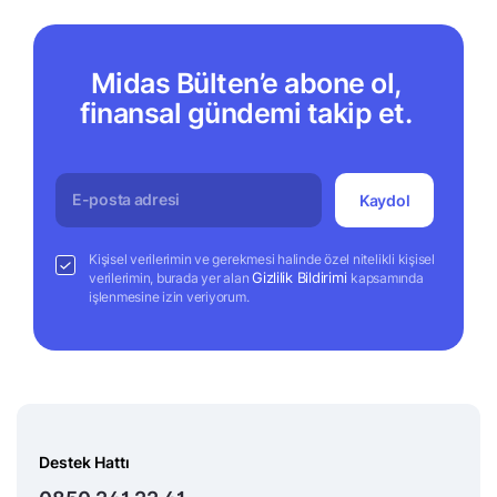
Midas Bülten’e abone ol,
finansal gündemi takip et.
Kaydol
Kişisel verilerimin ve gerekmesi halinde özel nitelikli kişisel
Gizlilik Bildirimi
verilerimin, burada yer alan
kapsamında
işlenmesine izin veriyorum.
Destek Hattı