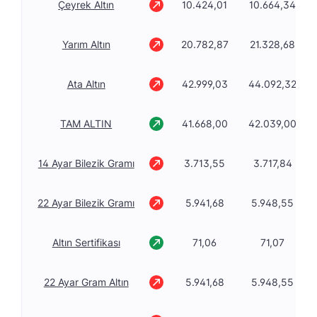
Çeyrek Altın
10.424,01
10.664,34
Yarım Altın
20.782,87
21.328,68
Ata Altın
42.999,03
44.092,32
TAM ALTIN
41.668,00
42.039,00
14 Ayar Bilezik Gramı
3.713,55
3.717,84
22 Ayar Bilezik Gramı
5.941,68
5.948,55
Altın Sertifikası
71,06
71,07
22 Ayar Gram Altın
5.941,68
5.948,55