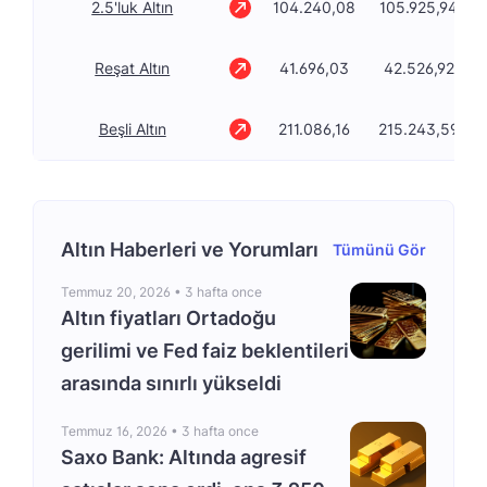
2.5'luk Altın
104.240,08
105.925,94
Reşat Altın
41.696,03
42.526,92
Beşli Altın
211.086,16
215.243,59
Altın Haberleri ve Yorumları
Tümünü Gör
Temmuz 20, 2026 •
3 hafta once
Altın fiyatları Ortadoğu
gerilimi ve Fed faiz beklentileri
arasında sınırlı yükseldi
Temmuz 16, 2026 •
3 hafta once
Saxo Bank: Altında agresif