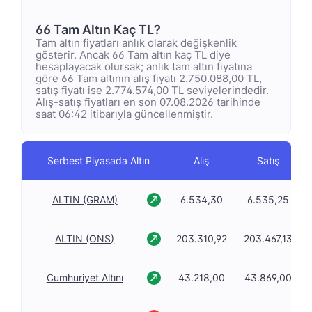
66 Tam Altın Kaç TL?
Tam altın fiyatları anlık olarak değişkenlik
gösterir. Ancak 66 Tam altın kaç TL diye
hesaplayacak olursak; anlık tam altın fiyatına
göre 66 Tam altının alış fiyatı 2.750.088,00 TL,
satış fiyatı ise 2.774.574,00 TL seviyelerindedir.
Alış-satış fiyatları en son 07.08.2026 tarihinde
saat 06:42 itibarıyla güncellenmiştir.
Serbest Piyasada Altın
Alış
Satış
ALTIN (GRAM)
6.534,30
6.535,25
ALTIN (ONS)
203.310,92
203.467,13
Cumhuriyet Altını
43.218,00
43.869,00