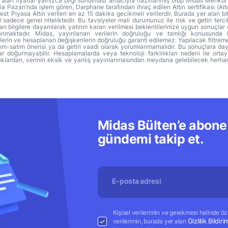
alan fiyatlar yalnızca bilgi sunulması amacıyla hazırlanmış olup Midas Menkul
a Pazarı’nda işlem gören, Darphane tarafından ihraç edilen Altın sertifikası (Altı
t Piyasa Altın verileri en az 15 dakika gecikmeli verilerdir. Burada yer alan bi
sadece genel niteliktedir. Bu tavsiyeler mali durumunuz ile risk ve getiri terci
 bilgilere dayanılarak yatırım kararı verilmesi beklentilerinize uygun sonuçlar 
anmaktadır. Midas, yayınlanan verilerin doğruluğu ve tamlığı konusunda 
lerin ve hesaplanan değişkenlerin doğruluğu garanti edilemez. Yapılacak filtrem
alım-satım önerisi ya da getiri vaadi olarak yorumlanmamalıdır. Bu sonuçlara day
r doğurmayabilir. Hesaplamalarda veya teknoloji farklılıkları nedeni ile orta
ıklardan, verinin eksik ve yanlış yayınlanmasından meydana gelebilecek herha
Midas Bülten’e abone 
gündemi takip et.
Kişisel verilerimin ve gerekmesi halinde özel
Gizlilik Bildiri
verilerimin, burada yer alan