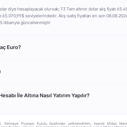
lar diye hesaplayacak olursak; 73 Tam altının dolar alış fiyatı 65.4
ise 65.070,99$ seviyelerindedir. Alış-satış fiyatları en son 08.08.202
5 itibarıyla güncellenmiştir
Kaç Euro?
ı
esabı İle Altına Nasıl Yatırım Yapılır?
ri, Sermaye Piyasası Kurulu tarafından yetkilendirilen, lisanslı Midas Menk