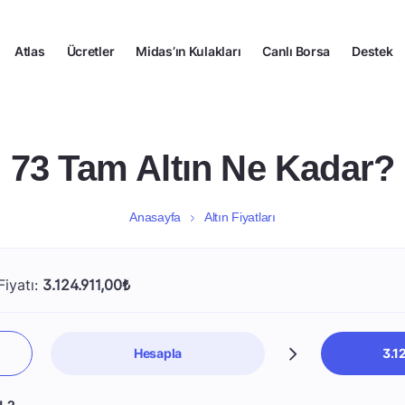
Atlas
Ücretler
Midas’ın Kulakları
Canlı Borsa
Destek
73 Tam Altın Ne Kadar?
Anasayfa
Altın Fiyatları
Fiyatı:
3.124.911,00₺
Hesapla
3.1