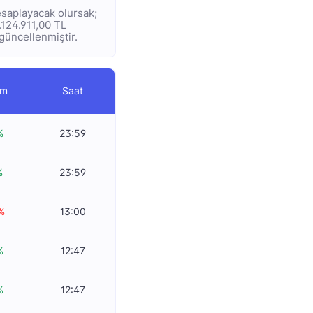
hesaplayacak olursak;
3.124.911,00 TL
 güncellenmiştir.
im
Saat
%
23:59
%
23:59
%
13:00
%
12:47
%
12:47