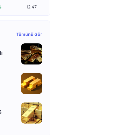
%
12:47
Tümünü Gör
lı
5