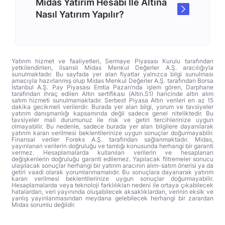
Midas Yatırım Hesabı İle Altına
Nasıl Yatırım Yapılır?
Yatırım hizmet ve faaliyetleri, Sermaye Piyasası Kurulu tarafından
yetkilendirilen, lisanslı Midas Menkul Değerler A.Ş. aracılığıyla
sunulmaktadır. Bu sayfada yer alan fiyatlar yalnızca bilgi sunulması
amacıyla hazırlanmış olup Midas Menkul Değerler A.Ş. tarafından Borsa
İstanbul A.Ş. Pay Piyasası Emtia Pazarı’nda işlem gören, Darphane
tarafından ihraç edilen Altın sertifikası (Altın.S1) haricinde altın alım
satım hizmeti sunulmamaktadır. Serbest Piyasa Altın verileri en az 15
dakika gecikmeli verilerdir. Burada yer alan bilgi, yorum ve tavsiyeler
yatırım danışmanlığı kapsamında değil sadece genel niteliktedir. Bu
tavsiyeler mali durumunuz ile risk ve getiri tercihlerinize uygun
olmayabilir. Bu nedenle, sadece burada yer alan bilgilere dayanılarak
yatırım kararı verilmesi beklentilerinize uygun sonuçlar doğurmayabilir.
Finansal veriler Foreks A.Ş. tarafından sağlanmaktadır. Midas,
yayınlanan verilerin doğruluğu ve tamlığı konusunda herhangi bir garanti
vermez. Hesaplamalarda kullanılan verilerin ve hesaplanan
değişkenlerin doğruluğu garanti edilemez. Yapılacak filtremeler sonucu
ulaşılacak sonuçlar herhangi bir yatırım aracının alım-satım önerisi ya da
getiri vaadi olarak yorumlanmamalıdır. Bu sonuçlara dayanarak yatırım
kararı verilmesi beklentilerinize uygun sonuçlar doğurmayabilir.
Hesaplamalarda veya teknoloji farklılıkları nedeni ile ortaya çıkabilecek
hatalardan, veri yayınında oluşabilecek aksaklıklardan, verinin eksik ve
yanlış yayınlanmasından meydana gelebilecek herhangi bir zarardan
Midas sorumlu değildir.