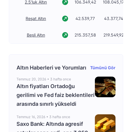
2.5'luk Altın
106.349,42
108.045,17
Reşat Altın
42.539,77
43.377,74
Beşli Altın
215.357,58
219.549,92
Altın Haberleri ve Yorumları
Tümünü Gör
Temmuz 20, 2026 •
3 hafta once
Altın fiyatları Ortadoğu
gerilimi ve Fed faiz beklentileri
arasında sınırlı yükseldi
Temmuz 16, 2026 •
3 hafta once
Saxo Bank: Altında agresif