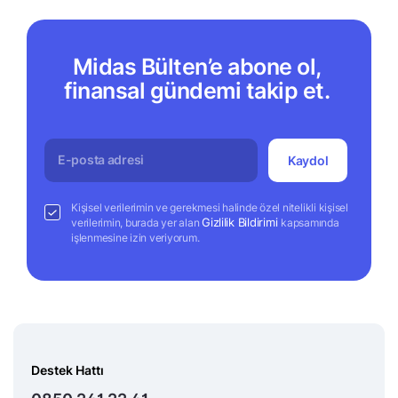
Midas Bülten’e abone ol,
finansal gündemi takip et.
Kaydol
Kişisel verilerimin ve gerekmesi halinde özel nitelikli kişisel
Gizlilik Bildirimi
verilerimin, burada yer alan
kapsamında
işlenmesine izin veriyorum.
Destek Hattı