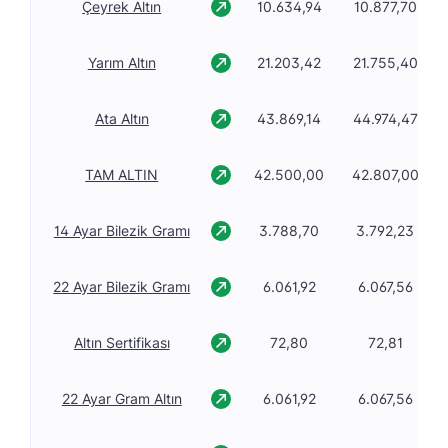
Çeyrek Altın
10.634,94
10.877,70
Yarım Altın
21.203,42
21.755,40
Ata Altın
43.869,14
44.974,47
TAM ALTIN
42.500,00
42.807,00
14 Ayar Bilezik Gramı
3.788,70
3.792,23
22 Ayar Bilezik Gramı
6.061,92
6.067,56
Altın Sertifikası
72,80
72,81
22 Ayar Gram Altın
6.061,92
6.067,56