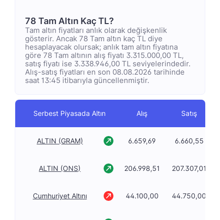
78 Tam Altın Kaç TL?
Tam altın fiyatları anlık olarak değişkenlik
gösterir. Ancak 78 Tam altın kaç TL diye
hesaplayacak olursak; anlık tam altın fiyatına
göre 78 Tam altının alış fiyatı 3.315.000,00 TL,
satış fiyatı ise 3.338.946,00 TL seviyelerindedir.
Alış-satış fiyatları en son 08.08.2026 tarihinde
saat 13:45 itibarıyla güncellenmiştir.
Serbest Piyasada Altın
Alış
Satış
ALTIN (GRAM)
6.659,69
6.660,55
ALTIN (ONS)
206.998,51
207.307,01
Cumhuriyet Altını
44.100,00
44.750,00