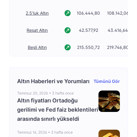
2.5'luk Altın
106.444,80
108.142,06
Reşat Altın
42.577,92
43.416,64
Beşli Altın
215.550,72
219.746,80
Altın Haberleri ve Yorumları
Tümünü Gör
Temmuz 20, 2026 •
3 hafta once
Altın fiyatları Ortadoğu
gerilimi ve Fed faiz beklentileri
arasında sınırlı yükseldi
Temmuz 16, 2026 •
3 hafta once