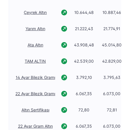
Çeyrek Altın
10.644,48
10.887,46
Yarım Altın
21.222,43
21.774,91
Ata Altın
43.908,48
45.014,80
TAM ALTIN
42.539,00
42.829,00
14 Ayar Bilezik Gramı
3.792,10
3.795,63
22 Ayar Bilezik Gramı
6.067,35
6.073,00
Altın Sertifikası
72,80
72,81
22 Ayar Gram Altın
6.067,35
6.073,00