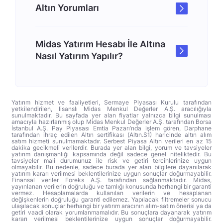
Altın Yorumları
Midas Yatırım Hesabı İle Altına
Nasıl Yatırım Yapılır?
Yatırım hizmet ve faaliyetleri, Sermaye Piyasası Kurulu tarafından
yetkilendirilen, lisanslı Midas Menkul Değerler A.Ş. aracılığıyla
sunulmaktadır. Bu sayfada yer alan fiyatlar yalnızca bilgi sunulması
amacıyla hazırlanmış olup Midas Menkul Değerler A.Ş. tarafından Borsa
İstanbul A.Ş. Pay Piyasası Emtia Pazarı’nda işlem gören, Darphane
tarafından ihraç edilen Altın sertifikası (Altın.S1) haricinde altın alım
satım hizmeti sunulmamaktadır. Serbest Piyasa Altın verileri en az 15
dakika gecikmeli verilerdir. Burada yer alan bilgi, yorum ve tavsiyeler
yatırım danışmanlığı kapsamında değil sadece genel niteliktedir. Bu
tavsiyeler mali durumunuz ile risk ve getiri tercihlerinize uygun
olmayabilir. Bu nedenle, sadece burada yer alan bilgilere dayanılarak
yatırım kararı verilmesi beklentilerinize uygun sonuçlar doğurmayabilir.
Finansal veriler Foreks A.Ş. tarafından sağlanmaktadır. Midas,
yayınlanan verilerin doğruluğu ve tamlığı konusunda herhangi bir garanti
vermez. Hesaplamalarda kullanılan verilerin ve hesaplanan
değişkenlerin doğruluğu garanti edilemez. Yapılacak filtremeler sonucu
ulaşılacak sonuçlar herhangi bir yatırım aracının alım-satım önerisi ya da
getiri vaadi olarak yorumlanmamalıdır. Bu sonuçlara dayanarak yatırım
kararı verilmesi beklentilerinize uygun sonuçlar doğurmayabilir.