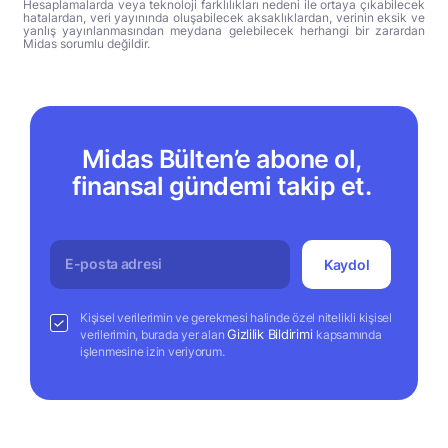
Hesaplamalarda veya teknoloji farklılıkları nedeni ile ortaya çıkabilecek
hatalardan, veri yayınında oluşabilecek aksaklıklardan, verinin eksik ve
yanlış yayınlanmasından meydana gelebilecek herhangi bir zarardan
Midas sorumlu değildir.
Midas Bülten’e abone ol,
finansal gündemi takip et.
Kaydol
Kişisel verilerimin ve gerekmesi halinde özel nitelikli kişisel
Gizlilik Bildirimi
verilerimin, burada yer alan
kapsamında
işlenmesine izin veriyorum.