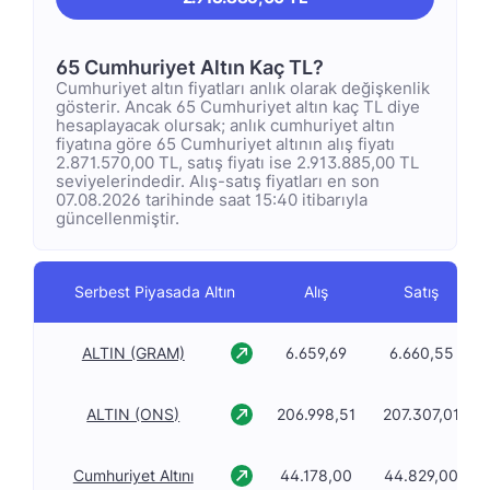
65 Cumhuriyet Altın Kaç TL?
Cumhuriyet altın fiyatları anlık olarak değişkenlik
gösterir. Ancak 65 Cumhuriyet altın kaç TL diye
hesaplayacak olursak; anlık cumhuriyet altın
fiyatına göre 65 Cumhuriyet altının alış fiyatı
2.871.570,00 TL, satış fiyatı ise 2.913.885,00 TL
seviyelerindedir. Alış-satış fiyatları en son
07.08.2026 tarihinde saat 15:40 itibarıyla
güncellenmiştir.
Serbest Piyasada Altın
Alış
Satış
ALTIN (GRAM)
6.659,69
6.660,55
ALTIN (ONS)
206.998,51
207.307,01
Cumhuriyet Altını
44.178,00
44.829,00