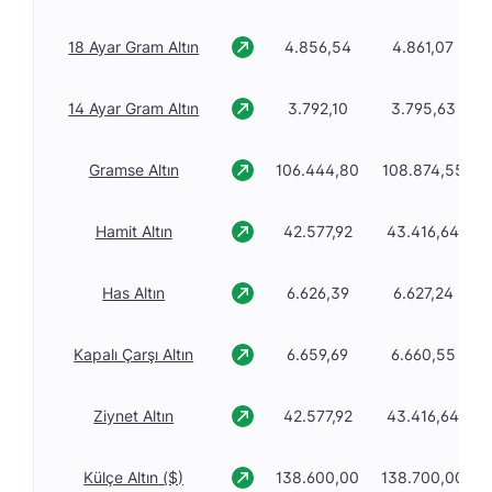
18 Ayar Gram Altın
4.856,54
4.861,07
14 Ayar Gram Altın
3.792,10
3.795,63
Gramse Altın
106.444,80
108.874,55
Hamit Altın
42.577,92
43.416,64
Has Altın
6.626,39
6.627,24
Kapalı Çarşı Altın
6.659,69
6.660,55
Ziynet Altın
42.577,92
43.416,64
Külçe Altın ($)
138.600,00
138.700,00