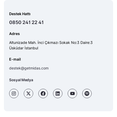
Destek Hattı
0850 241 22 41
Adres
Altunizade Mah. İnci Çıkmazı Sokak No:3 Daire:3
Üsküdar İstanbul
E-mail
destek@getmidas.com
Sosyal Medya