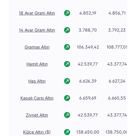
18 Ayar Gram Altın
4.852,19
4.856,71
14 Ayar Gram Altın
3.788,70
3.792,23
Gramse Altın
106.349,42
108.777,01
Hamit Altın
42.539,77
43.377,74
Has Altın
6.626,39
6.627,24
Kapalı Çarşı Altın
6.659,69
6.660,55
Ziynet Altın
42.539,77
43.377,74
Külçe Altın ($)
138.650,00
138.750,00