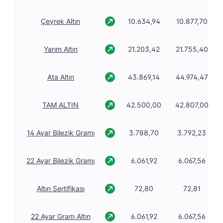
Çeyrek Altın
10.634,94
10.877,70
Yarım Altın
21.203,42
21.755,40
Ata Altın
43.869,14
44.974,47
TAM ALTIN
42.500,00
42.807,00
14 Ayar Bilezik Gramı
3.788,70
3.792,23
22 Ayar Bilezik Gramı
6.061,92
6.067,56
Altın Sertifikası
72,80
72,81
22 Ayar Gram Altın
6.061,92
6.067,56