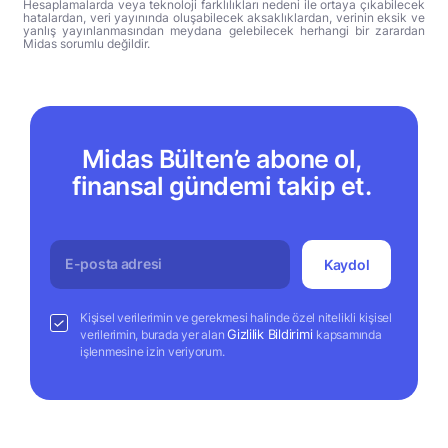
Hesaplamalarda veya teknoloji farklılıkları nedeni ile ortaya çıkabilecek
hatalardan, veri yayınında oluşabilecek aksaklıklardan, verinin eksik ve
yanlış yayınlanmasından meydana gelebilecek herhangi bir zarardan
Midas sorumlu değildir.
Midas Bülten’e abone ol,
finansal gündemi takip et.
Kaydol
Kişisel verilerimin ve gerekmesi halinde özel nitelikli kişisel
Gizlilik Bildirimi
verilerimin, burada yer alan
kapsamında
işlenmesine izin veriyorum.