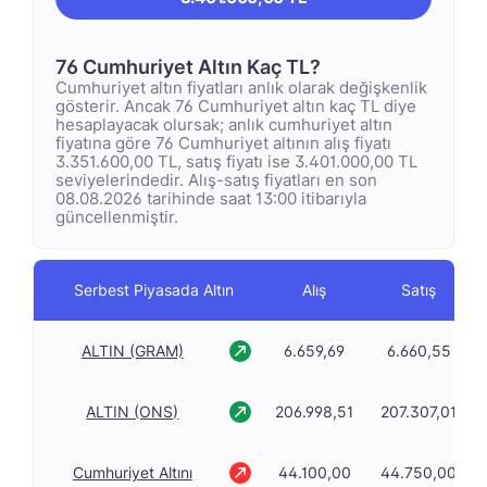
76 Cumhuriyet Altın Kaç TL?
Cumhuriyet altın fiyatları anlık olarak değişkenlik
gösterir. Ancak 76 Cumhuriyet altın kaç TL diye
hesaplayacak olursak; anlık cumhuriyet altın
fiyatına göre 76 Cumhuriyet altının alış fiyatı
3.351.600,00 TL, satış fiyatı ise 3.401.000,00 TL
seviyelerindedir. Alış-satış fiyatları en son
08.08.2026 tarihinde saat 13:00 itibarıyla
güncellenmiştir.
Serbest Piyasada Altın
Alış
Satış
ALTIN (GRAM)
6.659,69
6.660,55
ALTIN (ONS)
206.998,51
207.307,01
Cumhuriyet Altını
44.100,00
44.750,00