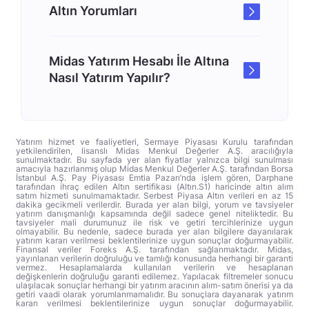
Altın Yorumları
Midas Yatırım Hesabı İle Altına
Nasıl Yatırım Yapılır?
Yatırım hizmet ve faaliyetleri, Sermaye Piyasası Kurulu tarafından
yetkilendirilen, lisanslı Midas Menkul Değerler A.Ş. aracılığıyla
sunulmaktadır. Bu sayfada yer alan fiyatlar yalnızca bilgi sunulması
amacıyla hazırlanmış olup Midas Menkul Değerler A.Ş. tarafından Borsa
İstanbul A.Ş. Pay Piyasası Emtia Pazarı’nda işlem gören, Darphane
tarafından ihraç edilen Altın sertifikası (Altın.S1) haricinde altın alım
satım hizmeti sunulmamaktadır. Serbest Piyasa Altın verileri en az 15
dakika gecikmeli verilerdir. Burada yer alan bilgi, yorum ve tavsiyeler
yatırım danışmanlığı kapsamında değil sadece genel niteliktedir. Bu
tavsiyeler mali durumunuz ile risk ve getiri tercihlerinize uygun
olmayabilir. Bu nedenle, sadece burada yer alan bilgilere dayanılarak
yatırım kararı verilmesi beklentilerinize uygun sonuçlar doğurmayabilir.
Finansal veriler Foreks A.Ş. tarafından sağlanmaktadır. Midas,
yayınlanan verilerin doğruluğu ve tamlığı konusunda herhangi bir garanti
vermez. Hesaplamalarda kullanılan verilerin ve hesaplanan
değişkenlerin doğruluğu garanti edilemez. Yapılacak filtremeler sonucu
ulaşılacak sonuçlar herhangi bir yatırım aracının alım-satım önerisi ya da
getiri vaadi olarak yorumlanmamalıdır. Bu sonuçlara dayanarak yatırım
kararı verilmesi beklentilerinize uygun sonuçlar doğurmayabilir.