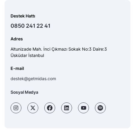
Destek Hattı
0850 241 22 41
Adres
Altunizade Mah. İnci Çıkmazı Sokak No:3 Daire:3
Üsküdar İstanbul
E-mail
destek@getmidas.com
Sosyal Medya