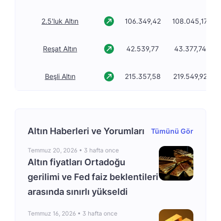
2.5'luk Altın
106.349,42
108.045,17
Reşat Altın
42.539,77
43.377,74
Beşli Altın
215.357,58
219.549,92
Altın Haberleri ve Yorumları
Tümünü Gör
Temmuz 20, 2026 •
3 hafta once
Altın fiyatları Ortadoğu
gerilimi ve Fed faiz beklentileri
arasında sınırlı yükseldi
Temmuz 16, 2026 •
3 hafta once