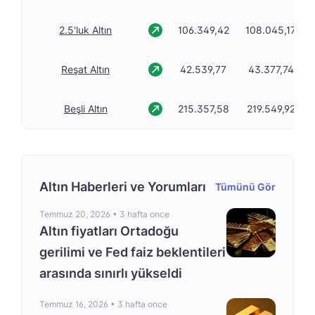
2.5'luk Altın
106.349,42
108.045,17
Reşat Altın
42.539,77
43.377,74
Beşli Altın
215.357,58
219.549,92
Altın Haberleri ve Yorumları
Tümünü Gör
Temmuz 20, 2026 •
3 hafta once
Altın fiyatları Ortadoğu
gerilimi ve Fed faiz beklentileri
arasında sınırlı yükseldi
Temmuz 16, 2026 •
3 hafta once