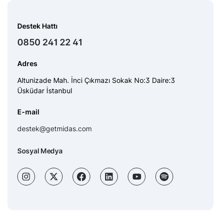
Destek Hattı
0850 241 22 41
Adres
Altunizade Mah. İnci Çıkmazı Sokak No:3 Daire:3
Üsküdar İstanbul
E-mail
destek@getmidas.com
Sosyal Medya