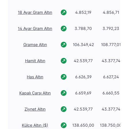
18 Ayar Gram Altın
4.852,19
4.856,71
14 Ayar Gram Altın
3.788,70
3.792,23
Gramse Altın
106.349,42
108.777,01
Hamit Altın
42.539,77
43.377,74
Has Altın
6.626,39
6.627,24
Kapalı Çarşı Altın
6.659,69
6.660,55
Ziynet Altın
42.539,77
43.377,74
Külçe Altın ($)
138.650,00
138.750,00