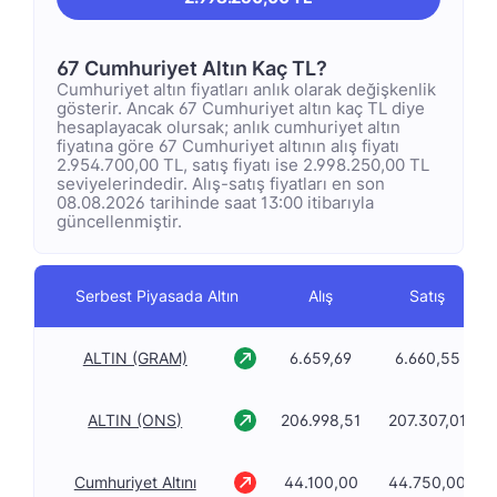
67 Cumhuriyet Altın Kaç TL?
Cumhuriyet altın fiyatları anlık olarak değişkenlik
gösterir. Ancak 67 Cumhuriyet altın kaç TL diye
hesaplayacak olursak; anlık cumhuriyet altın
fiyatına göre 67 Cumhuriyet altının alış fiyatı
2.954.700,00 TL, satış fiyatı ise 2.998.250,00 TL
seviyelerindedir. Alış-satış fiyatları en son
08.08.2026 tarihinde saat 13:00 itibarıyla
güncellenmiştir.
Serbest Piyasada Altın
Alış
Satış
ALTIN (GRAM)
6.659,69
6.660,55
ALTIN (ONS)
206.998,51
207.307,01
Cumhuriyet Altını
44.100,00
44.750,00