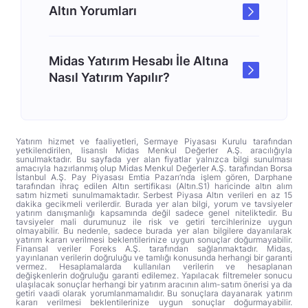
Altın Yorumları
Midas Yatırım Hesabı İle Altına
Nasıl Yatırım Yapılır?
Yatırım hizmet ve faaliyetleri, Sermaye Piyasası Kurulu tarafından
yetkilendirilen, lisanslı Midas Menkul Değerler A.Ş. aracılığıyla
sunulmaktadır. Bu sayfada yer alan fiyatlar yalnızca bilgi sunulması
amacıyla hazırlanmış olup Midas Menkul Değerler A.Ş. tarafından Borsa
İstanbul A.Ş. Pay Piyasası Emtia Pazarı’nda işlem gören, Darphane
tarafından ihraç edilen Altın sertifikası (Altın.S1) haricinde altın alım
satım hizmeti sunulmamaktadır. Serbest Piyasa Altın verileri en az 15
dakika gecikmeli verilerdir. Burada yer alan bilgi, yorum ve tavsiyeler
yatırım danışmanlığı kapsamında değil sadece genel niteliktedir. Bu
tavsiyeler mali durumunuz ile risk ve getiri tercihlerinize uygun
olmayabilir. Bu nedenle, sadece burada yer alan bilgilere dayanılarak
yatırım kararı verilmesi beklentilerinize uygun sonuçlar doğurmayabilir.
Finansal veriler Foreks A.Ş. tarafından sağlanmaktadır. Midas,
yayınlanan verilerin doğruluğu ve tamlığı konusunda herhangi bir garanti
vermez. Hesaplamalarda kullanılan verilerin ve hesaplanan
değişkenlerin doğruluğu garanti edilemez. Yapılacak filtremeler sonucu
ulaşılacak sonuçlar herhangi bir yatırım aracının alım-satım önerisi ya da
getiri vaadi olarak yorumlanmamalıdır. Bu sonuçlara dayanarak yatırım
kararı verilmesi beklentilerinize uygun sonuçlar doğurmayabilir.