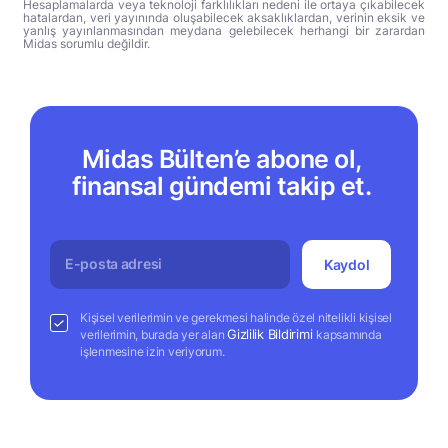
Hesaplamalarda veya teknoloji farklılıkları nedeni ile ortaya çıkabilecek
hatalardan, veri yayınında oluşabilecek aksaklıklardan, verinin eksik ve
yanlış yayınlanmasından meydana gelebilecek herhangi bir zarardan
Midas sorumlu değildir.
Midas Bülten’e abone ol,
finansal gündemi takip et.
Kaydol
Kişisel verilerimin ve gerekmesi halinde özel nitelikli kişisel
Gizlilik Bildirimi
verilerimin, burada yer alan
kapsamında
işlenmesine izin veriyorum.