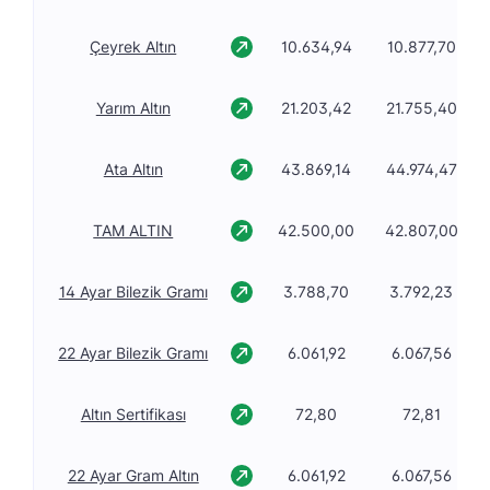
Çeyrek Altın
10.634,94
10.877,70
Yarım Altın
21.203,42
21.755,40
Ata Altın
43.869,14
44.974,47
TAM ALTIN
42.500,00
42.807,00
14 Ayar Bilezik Gramı
3.788,70
3.792,23
22 Ayar Bilezik Gramı
6.061,92
6.067,56
Altın Sertifikası
72,80
72,81
22 Ayar Gram Altın
6.061,92
6.067,56