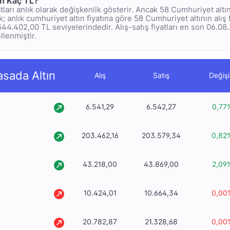
ın Kaç TL?
tları anlık olarak değişkenlik gösterir. Ancak 58 Cumhuriyet altı
 anlık cumhuriyet altın fiyatına göre 58 Cumhuriyet altının alış 
2.544.402,00 TL seviyelerindedir. Alış-satış fiyatları en son 06.08
llenmiştir.
asada Altın
Alış
Satış
Değiş
6.541,29
6.542,27
0,77
203.462,16
203.579,34
0,82
43.218,00
43.869,00
2,09
10.424,01
10.664,34
0,00
20.782,87
21.328,68
0,00