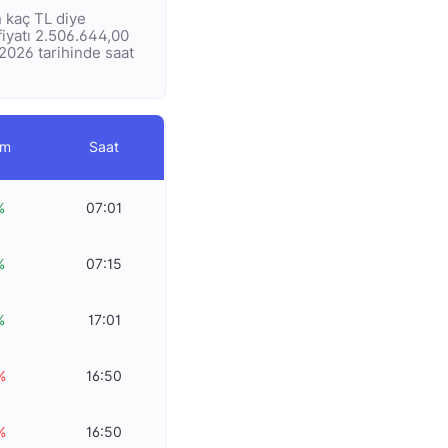
n kaç TL diye
fiyatı 2.506.644,00
.2026 tarihinde saat
im
Saat
%
07:01
%
07:15
%
17:01
%
16:50
%
16:50