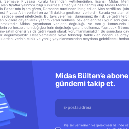
ri, Sermaye Piyasası Kurulu tarafından yetkilendirilen, lisanslı Midas Menk
alan fiyatlar yalnızca bilgi sunulması amacıyla hazırlanmış olup Midas Menkul
a Pazarı’nda işlem gören, Darphane tarafından ihraç edilen Altın sertifikası (Altı
t Piyasa Altın verileri en az 15 dakika gecikmeli verilerdir. Burada yer alan bi
sadece genel niteliktedir. Bu tavsiyeler mali durumunuz ile risk ve getiri terci
 bilgilere dayanılarak yatırım kararı verilmesi beklentilerinize uygun sonuçlar 
anmaktadır. Midas, yayınlanan verilerin doğruluğu ve tamlığı konusunda 
lerin ve hesaplanan değişkenlerin doğruluğu garanti edilemez. Yapılacak filtrem
alım-satım önerisi ya da getiri vaadi olarak yorumlanmamalıdır. Bu sonuçlara day
r doğurmayabilir. Hesaplamalarda veya teknoloji farklılıkları nedeni ile orta
ıklardan, verinin eksik ve yanlış yayınlanmasından meydana gelebilecek herha
Midas Bülten’e abone 
gündemi takip et.
Kişisel verilerimin ve gerekmesi halinde özel