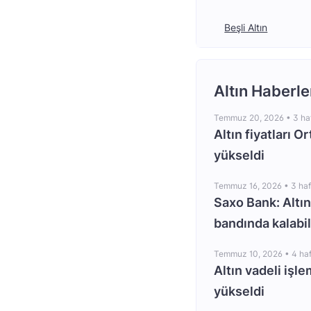
Beşli Altın
Altın Haberle
Temmuz 20, 2026 •
3 ha
Altın fiyatları O
yükseldi
Temmuz 16, 2026 •
3 ha
Saxo Bank: Altın
bandında kalabil
Temmuz 10, 2026 •
4 ha
Altın vadeli işle
yükseldi