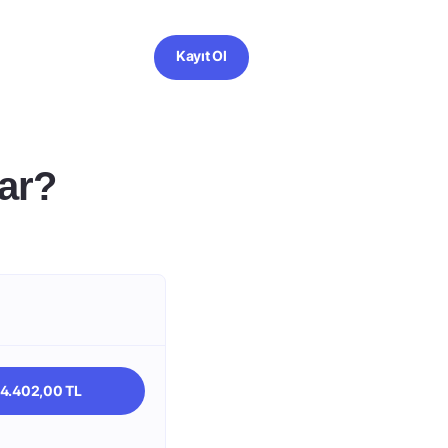
Kayıt Ol
ar?
4.402,00 TL