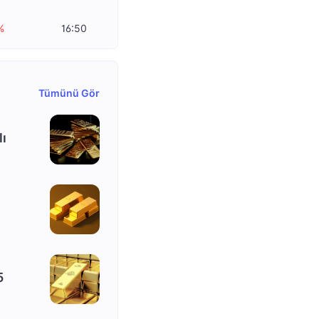
%
16:50
Tümünü Gör
lı
5