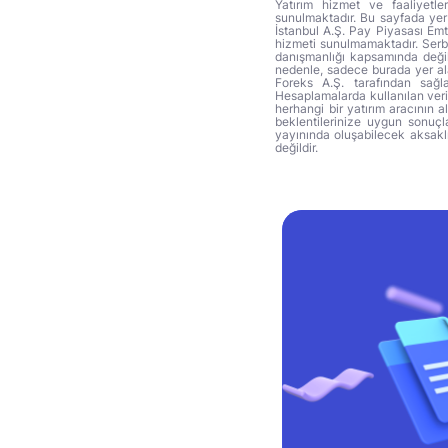
Yatırım hizmet ve faaliyetle
sunulmaktadır. Bu sayfada yer 
İstanbul A.Ş. Pay Piyasası Emti
hizmeti sunulmamaktadır. Serbes
danışmanlığı kapsamında değil 
nedenle, sadece burada yer alan
Foreks A.Ş. tarafından sağl
Hesaplamalarda kullanılan veri
herhangi bir yatırım aracının 
beklentilerinize uygun sonuçla
yayınında oluşabilecek aksakl
değildir.