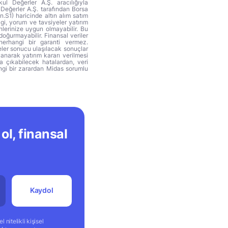
ul Değerler A.Ş. aracılığıyla
 Değerler A.Ş. tarafından Borsa
n.S1) haricinde altın alım satım
lgi, yorum ve tavsiyeler yatırım
hlerinize uygun olmayabilir. Bu
doğurmayabilir. Finansal veriler
herhangi bir garanti vermez.
eler sonucu ulaşılacak sonuçlar
anarak yatırım kararı verilmesi
ya çıkabilecek hatalardan, veri
ngi bir zarardan Midas sorumlu
ol, finansal
Kaydol
 nitelikli kişisel