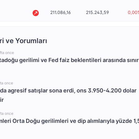
211.086,16
215.243,59
0,00
ri ve Yorumları
fta once
rtadoğu gerilimi ve Fed faiz beklentileri arasında sınır
fta once
da agresif satışlar sona erdi, ons 3.950-4.200 dolar
ir
fta once
mleri Orta Doğu gerilimleri ve dip alımlarıyla yüzde 1,