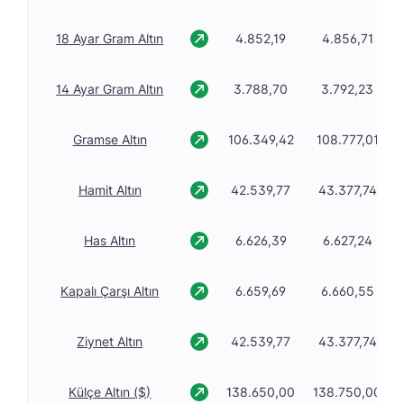
18 Ayar Gram Altın
4.852,19
4.856,71
14 Ayar Gram Altın
3.788,70
3.792,23
Gramse Altın
106.349,42
108.777,01
Hamit Altın
42.539,77
43.377,74
Has Altın
6.626,39
6.627,24
Kapalı Çarşı Altın
6.659,69
6.660,55
Ziynet Altın
42.539,77
43.377,74
Külçe Altın ($)
138.650,00
138.750,00