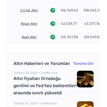
2.5'luk Altın
106.349,42
108.045,17
Reşat Altın
42.539,77
43.377,74
Beşli Altın
215.357,58
219.549,92
Altın Haberleri ve Yorumları
Tümünü Gör
Temmuz 20, 2026 •
3 hafta once
Altın fiyatları Ortadoğu
gerilimi ve Fed faiz beklentileri
arasında sınırlı yükseldi
Temmuz 16, 2026 •
3 hafta once