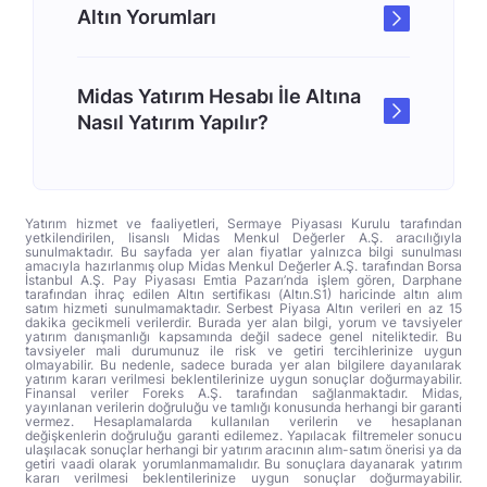
Altın Yorumları
Midas Yatırım Hesabı İle Altına
Nasıl Yatırım Yapılır?
Yatırım hizmet ve faaliyetleri, Sermaye Piyasası Kurulu tarafından
yetkilendirilen, lisanslı Midas Menkul Değerler A.Ş. aracılığıyla
sunulmaktadır. Bu sayfada yer alan fiyatlar yalnızca bilgi sunulması
amacıyla hazırlanmış olup Midas Menkul Değerler A.Ş. tarafından Borsa
İstanbul A.Ş. Pay Piyasası Emtia Pazarı’nda işlem gören, Darphane
tarafından ihraç edilen Altın sertifikası (Altın.S1) haricinde altın alım
satım hizmeti sunulmamaktadır. Serbest Piyasa Altın verileri en az 15
dakika gecikmeli verilerdir. Burada yer alan bilgi, yorum ve tavsiyeler
yatırım danışmanlığı kapsamında değil sadece genel niteliktedir. Bu
tavsiyeler mali durumunuz ile risk ve getiri tercihlerinize uygun
olmayabilir. Bu nedenle, sadece burada yer alan bilgilere dayanılarak
yatırım kararı verilmesi beklentilerinize uygun sonuçlar doğurmayabilir.
Finansal veriler Foreks A.Ş. tarafından sağlanmaktadır. Midas,
yayınlanan verilerin doğruluğu ve tamlığı konusunda herhangi bir garanti
vermez. Hesaplamalarda kullanılan verilerin ve hesaplanan
değişkenlerin doğruluğu garanti edilemez. Yapılacak filtremeler sonucu
ulaşılacak sonuçlar herhangi bir yatırım aracının alım-satım önerisi ya da
getiri vaadi olarak yorumlanmamalıdır. Bu sonuçlara dayanarak yatırım
kararı verilmesi beklentilerinize uygun sonuçlar doğurmayabilir.