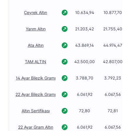
Çeyrek Altın
10.634,94
10.877,70
Yarım Altın
21.203,42
21.755,40
Ata Altın
43.869,14
44.974,47
TAM ALTIN
42.500,00
42.807,00
14 Ayar Bilezik Gramı
3.788,70
3.792,23
22 Ayar Bilezik Gramı
6.061,92
6.067,56
Altın Sertifikası
72,80
72,81
22 Ayar Gram Altın
6.061,92
6.067,56