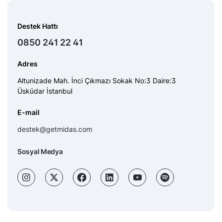
Destek Hattı
0850 241 22 41
Adres
Altunizade Mah. İnci Çıkmazı Sokak No:3 Daire:3
Üsküdar İstanbul
E-mail
destek@getmidas.com
Sosyal Medya