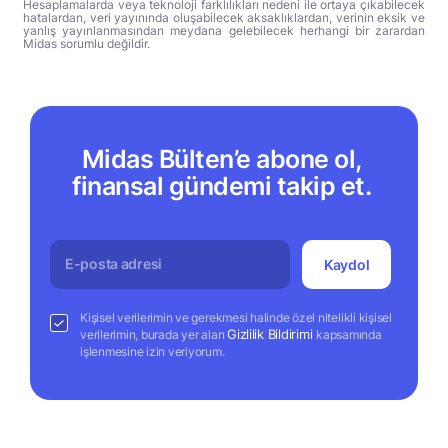
Hesaplamalarda veya teknoloji farklılıkları nedeni ile ortaya çıkabilecek
hatalardan, veri yayınında oluşabilecek aksaklıklardan, verinin eksik ve
yanlış yayınlanmasından meydana gelebilecek herhangi bir zarardan
Midas sorumlu değildir.
Midas Bülten’e abone ol,
finansal gündemi takip et.
Kaydol
Kişisel verilerimin ve gerekmesi halinde özel nitelikli kişisel
Gizlilik Bildirimi
verilerimin, burada yer alan
kapsamında
işlenmesine izin veriyorum.