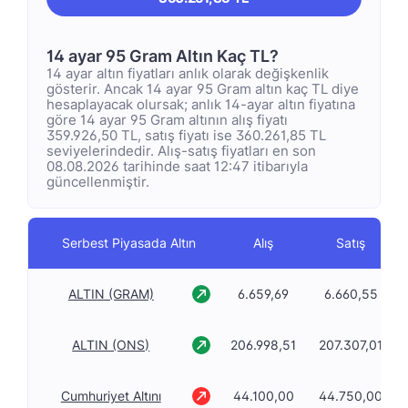
14 ayar 95 Gram Altın Kaç TL?
14 ayar altın fiyatları anlık olarak değişkenlik
gösterir. Ancak 14 ayar 95 Gram altın kaç TL diye
hesaplayacak olursak; anlık 14-ayar altın fiyatına
göre 14 ayar 95 Gram altının alış fiyatı
359.926,50 TL, satış fiyatı ise 360.261,85 TL
seviyelerindedir. Alış-satış fiyatları en son
08.08.2026 tarihinde saat 12:47 itibarıyla
güncellenmiştir.
Serbest Piyasada Altın
Alış
Satış
ALTIN (GRAM)
6.659,69
6.660,55
ALTIN (ONS)
206.998,51
207.307,01
Cumhuriyet Altını
44.100,00
44.750,00