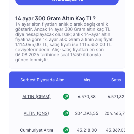
14 ayar 300 Gram Altın Kaç TL?
14 ayar altın fiyatları anlık olarak değişkenlik
gösterir. Ancak 14 ayar 300 Gram altın kaç TL
diye hesaplayacak olursak; anlık 14-ayar altın
fiyatına göre 14 ayar 300 Gram altının alış fiyatı
1.114.065,00 TL, satış fiyatı ise 1.115.352,00 TL
seviyelerindedir. Alış-satış fiyatları en son
06.08.2026 tarihinde saat 16:50 itibarıyla
güncellenmiştir.
Serbest Piyasada Altın
Alış
Satış
ALTIN (GRAM)
6.570,38
6.571,32
ALTIN (ONS)
204.393,55
204.465,73
Cumhuriyet Altını
43.218,00
43.869,00