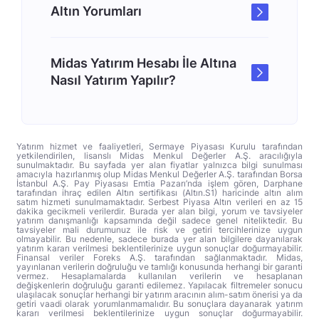
Altın Yorumları
Midas Yatırım Hesabı İle Altına
Nasıl Yatırım Yapılır?
Yatırım hizmet ve faaliyetleri, Sermaye Piyasası Kurulu tarafından
yetkilendirilen, lisanslı Midas Menkul Değerler A.Ş. aracılığıyla
sunulmaktadır. Bu sayfada yer alan fiyatlar yalnızca bilgi sunulması
amacıyla hazırlanmış olup Midas Menkul Değerler A.Ş. tarafından Borsa
İstanbul A.Ş. Pay Piyasası Emtia Pazarı’nda işlem gören, Darphane
tarafından ihraç edilen Altın sertifikası (Altın.S1) haricinde altın alım
satım hizmeti sunulmamaktadır. Serbest Piyasa Altın verileri en az 15
dakika gecikmeli verilerdir. Burada yer alan bilgi, yorum ve tavsiyeler
yatırım danışmanlığı kapsamında değil sadece genel niteliktedir. Bu
tavsiyeler mali durumunuz ile risk ve getiri tercihlerinize uygun
olmayabilir. Bu nedenle, sadece burada yer alan bilgilere dayanılarak
yatırım kararı verilmesi beklentilerinize uygun sonuçlar doğurmayabilir.
Finansal veriler Foreks A.Ş. tarafından sağlanmaktadır. Midas,
yayınlanan verilerin doğruluğu ve tamlığı konusunda herhangi bir garanti
vermez. Hesaplamalarda kullanılan verilerin ve hesaplanan
değişkenlerin doğruluğu garanti edilemez. Yapılacak filtremeler sonucu
ulaşılacak sonuçlar herhangi bir yatırım aracının alım-satım önerisi ya da
getiri vaadi olarak yorumlanmamalıdır. Bu sonuçlara dayanarak yatırım
kararı verilmesi beklentilerinize uygun sonuçlar doğurmayabilir.