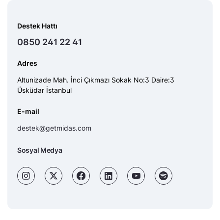
Destek Hattı
0850 241 22 41
Adres
Altunizade Mah. İnci Çıkmazı Sokak No:3 Daire:3
Üsküdar İstanbul
E-mail
destek@getmidas.com
Sosyal Medya