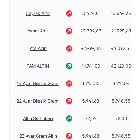
Çeyrek Altın
10.424,01
10.664,34
Yarım Altın
20.782,87
21.328,68
Ata Altın
42.999,03
44.092,32
TAM ALTIN
41.741,00
42.120,00
14 Ayar Bilezik Gramı
3.713,55
3.717,84
22 Ayar Bilezik Gramı
5.941,68
5.948,55
Altın Sertifikası
72,02
72,03
22 Ayar Gram Altın
5.941,68
5.948,55