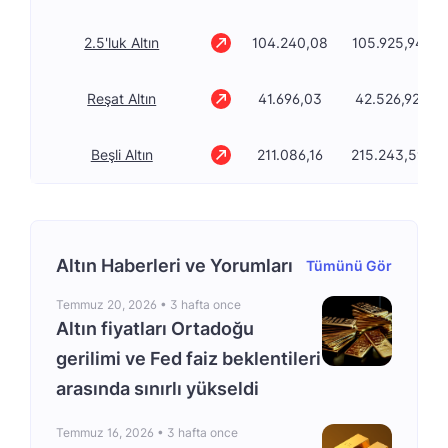
2.5'luk Altın
104.240,08
105.925,94
Reşat Altın
41.696,03
42.526,92
Beşli Altın
211.086,16
215.243,59
Altın Haberleri ve Yorumları
Tümünü Gör
Temmuz 20, 2026 •
3 hafta once
Altın fiyatları Ortadoğu
gerilimi ve Fed faiz beklentileri
arasında sınırlı yükseldi
Temmuz 16, 2026 •
3 hafta once