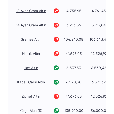
18 Ayar Gram Altın
4.755,95
4.761,45
14 Ayar Gram Altın
3.713,55
3.717,84
Gramse Altın
104.240,08
106.643,41
Hamit Altın
41.696,03
42.526,92
Has Altın
6.537,53
6.538,46
Kapalı Çarşı Altın
6.570,38
6.571,32
Ziynet Altın
41.696,03
42.526,92
Külçe Altın ($)
135.900,00
136.000,00