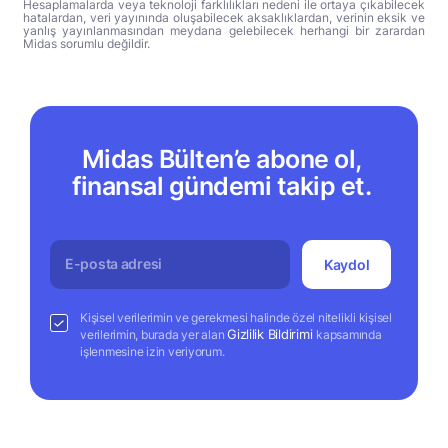
Hesaplamalarda veya teknoloji farklılıkları nedeni ile ortaya çıkabilecek
hatalardan, veri yayınında oluşabilecek aksaklıklardan, verinin eksik ve
yanlış yayınlanmasından meydana gelebilecek herhangi bir zarardan
Midas sorumlu değildir.
Midas Bülten’e abone ol,
finansal gündemi takip et.
Kaydol
Kişisel verilerimin ve gerekmesi halinde özel nitelikli kişisel
Gizlilik Bildirimi
verilerimin, burada yer alan
kapsamında
işlenmesine izin veriyorum.