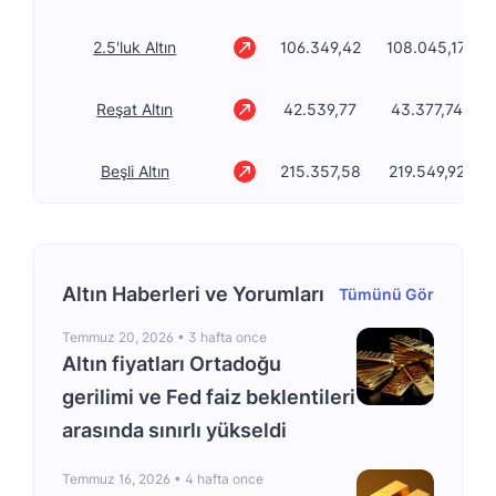
2.5'luk Altın
106.349,42
108.045,17
Reşat Altın
42.539,77
43.377,74
Beşli Altın
215.357,58
219.549,92
Altın Haberleri ve Yorumları
Tümünü Gör
Temmuz 20, 2026 •
3 hafta once
Altın fiyatları Ortadoğu
gerilimi ve Fed faiz beklentileri
arasında sınırlı yükseldi
Temmuz 16, 2026 •
4 hafta once