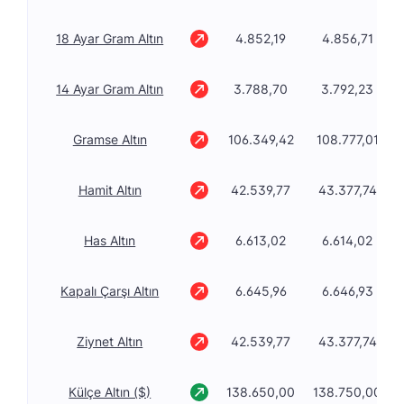
18 Ayar Gram Altın
4.852,19
4.856,71
14 Ayar Gram Altın
3.788,70
3.792,23
Gramse Altın
106.349,42
108.777,01
Hamit Altın
42.539,77
43.377,74
Has Altın
6.613,02
6.614,02
Kapalı Çarşı Altın
6.645,96
6.646,93
Ziynet Altın
42.539,77
43.377,74
Külçe Altın ($)
138.650,00
138.750,00