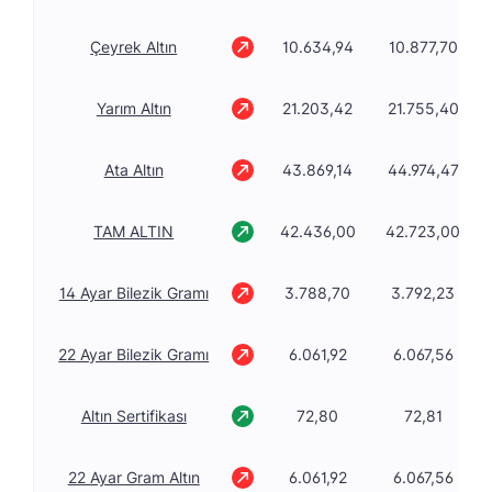
Çeyrek Altın
10.634,94
10.877,70
Yarım Altın
21.203,42
21.755,40
Ata Altın
43.869,14
44.974,47
TAM ALTIN
42.436,00
42.723,00
14 Ayar Bilezik Gramı
3.788,70
3.792,23
22 Ayar Bilezik Gramı
6.061,92
6.067,56
Altın Sertifikası
72,80
72,81
22 Ayar Gram Altın
6.061,92
6.067,56