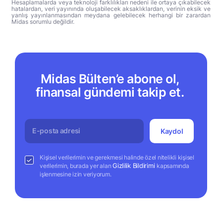
Hesaplamalarda veya teknoloji farklılıkları nedeni ile ortaya çıkabilecek
hatalardan, veri yayınında oluşabilecek aksaklıklardan, verinin eksik ve
yanlış yayınlanmasından meydana gelebilecek herhangi bir zarardan
Midas sorumlu değildir.
Midas Bülten’e abone ol,
finansal gündemi takip et.
Kaydol
Kişisel verilerimin ve gerekmesi halinde özel nitelikli kişisel
Gizlilik Bildirimi
verilerimin, burada yer alan
kapsamında
işlenmesine izin veriyorum.