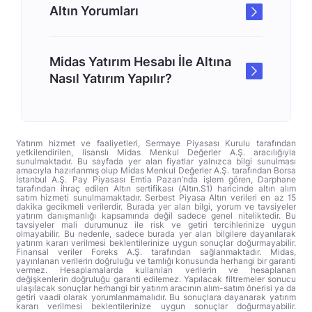
Altın Yorumları
Midas Yatırım Hesabı İle Altına
Nasıl Yatırım Yapılır?
Yatırım hizmet ve faaliyetleri, Sermaye Piyasası Kurulu tarafından
yetkilendirilen, lisanslı Midas Menkul Değerler A.Ş. aracılığıyla
sunulmaktadır. Bu sayfada yer alan fiyatlar yalnızca bilgi sunulması
amacıyla hazırlanmış olup Midas Menkul Değerler A.Ş. tarafından Borsa
İstanbul A.Ş. Pay Piyasası Emtia Pazarı’nda işlem gören, Darphane
tarafından ihraç edilen Altın sertifikası (Altın.S1) haricinde altın alım
satım hizmeti sunulmamaktadır. Serbest Piyasa Altın verileri en az 15
dakika gecikmeli verilerdir. Burada yer alan bilgi, yorum ve tavsiyeler
yatırım danışmanlığı kapsamında değil sadece genel niteliktedir. Bu
tavsiyeler mali durumunuz ile risk ve getiri tercihlerinize uygun
olmayabilir. Bu nedenle, sadece burada yer alan bilgilere dayanılarak
yatırım kararı verilmesi beklentilerinize uygun sonuçlar doğurmayabilir.
Finansal veriler Foreks A.Ş. tarafından sağlanmaktadır. Midas,
yayınlanan verilerin doğruluğu ve tamlığı konusunda herhangi bir garanti
vermez. Hesaplamalarda kullanılan verilerin ve hesaplanan
değişkenlerin doğruluğu garanti edilemez. Yapılacak filtremeler sonucu
ulaşılacak sonuçlar herhangi bir yatırım aracının alım-satım önerisi ya da
getiri vaadi olarak yorumlanmamalıdır. Bu sonuçlara dayanarak yatırım
kararı verilmesi beklentilerinize uygun sonuçlar doğurmayabilir.