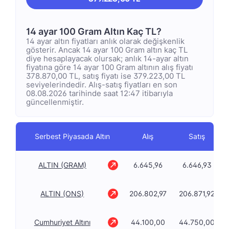
14 ayar 100 Gram Altın Kaç TL?
14 ayar altın fiyatları anlık olarak değişkenlik
gösterir. Ancak 14 ayar 100 Gram altın kaç TL
diye hesaplayacak olursak; anlık 14-ayar altın
fiyatına göre 14 ayar 100 Gram altının alış fiyatı
378.870,00 TL, satış fiyatı ise 379.223,00 TL
seviyelerindedir. Alış-satış fiyatları en son
08.08.2026 tarihinde saat 12:47 itibarıyla
güncellenmiştir.
Serbest Piyasada Altın
Alış
Satış
ALTIN (GRAM)
6.645,96
6.646,93
ALTIN (ONS)
206.802,97
206.871,92
Cumhuriyet Altını
44.100,00
44.750,00