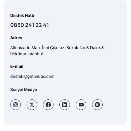
Destek Hattı
0850 241 22 41
Adres
Altunizade Mah. İnci Çıkmazı Sokak No:3 Daire:3
Üsküdar İstanbul
E-mail
destek@getmidas.com
Sosyal Medya