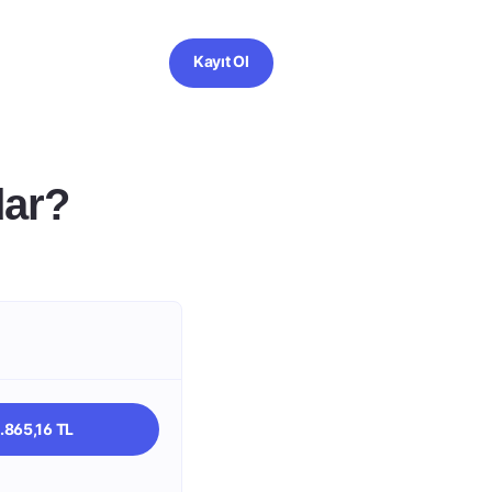
Kayıt Ol
dar?
.865,16 TL