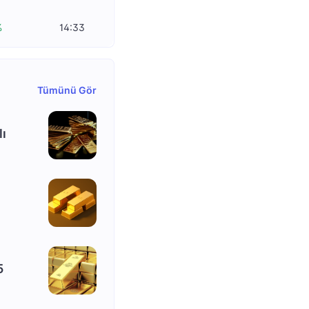
%
14:33
Tümünü Gör
lı
5