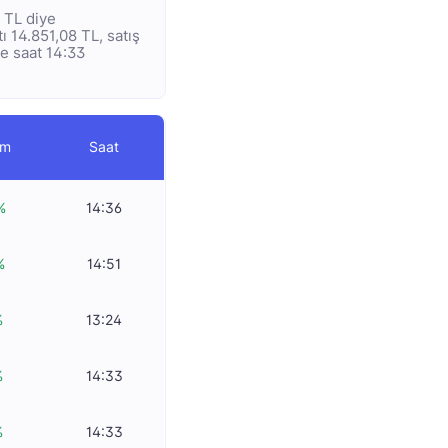
ç TL diye
tı 14.851,08 TL, satış
de saat 14:33
im
Saat
%
14:36
%
14:51
%
13:24
%
14:33
%
14:33