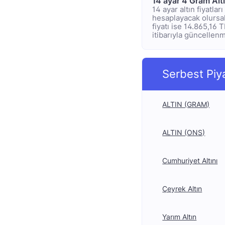
14 ayar 4 Gram Alt
14 ayar altın fiyatla
hesaplayacak olursak;
fiyatı ise 14.865,16 
itibarıyla güncellenmi
Serbest Piy
ALTIN (GRAM)
ALTIN (ONS)
Cumhuriyet Altını
Çeyrek Altın
Yarım Altın