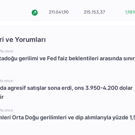
211.041,90
215.153,37
1,98
ri ve Yorumları
fta once
rtadoğu gerilimi ve Fed faiz beklentileri arasında sınır
fta once
da agresif satışlar sona erdi, ons 3.950-4.200 dolar
ir
fta once
mleri Orta Doğu gerilimleri ve dip alımlarıyla yüzde 1,