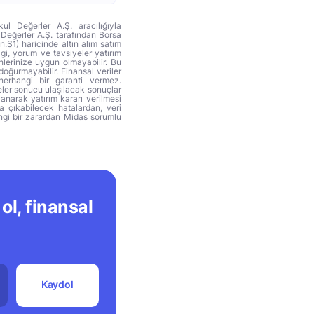
ul Değerler A.Ş. aracılığıyla
 Değerler A.Ş. tarafından Borsa
n.S1) haricinde altın alım satım
lgi, yorum ve tavsiyeler yatırım
hlerinize uygun olmayabilir. Bu
doğurmayabilir. Finansal veriler
herhangi bir garanti vermez.
eler sonucu ulaşılacak sonuçlar
anarak yatırım kararı verilmesi
ya çıkabilecek hatalardan, veri
ngi bir zarardan Midas sorumlu
ol, finansal
Kaydol