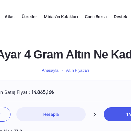
Atlas
Ücretler
Midas’ın Kulakları
Canlı Borsa
Destek
Ayar 4 Gram Altın Ne Ka
Anasayfa
Altın Fiyatları
n Satış Fiyatı:
14.865,16₺
Hesapla
14