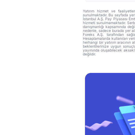
Yatırım hizmet ve faaliyetle
sunulmaktadır. Bu sayfada yer 
İstanbul A.Ş. Pay Piyasası Emti
hizmeti sunulmamaktadır. Serbes
danışmanlığı kapsamında değil 
nedenle, sadece burada yer alan
Foreks A.Ş. tarafından sağl
Hesaplamalarda kullanılan veri
herhangi bir yatırım aracının 
beklentilerinize uygun sonuçla
yayınında oluşabilecek aksakl
değildir.