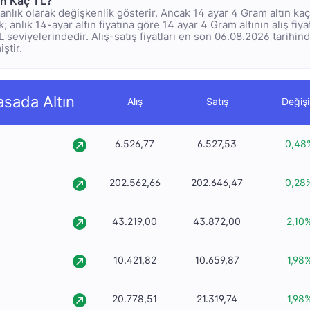
ın Kaç TL?
rı anlık olarak değişkenlik gösterir. Ancak 14 ayar 4 Gram altın ka
 anlık 14-ayar altın fiyatına göre 14 ayar 4 Gram altının alış fiya
TL seviyelerindedir. Alış-satış fiyatları en son 06.08.2026 tarihin
ştir.
asada Altın
Alış
Satış
Değiş
6.526,77
6.527,53
0,48
202.562,66
202.646,47
0,28
43.219,00
43.872,00
2,10
10.421,82
10.659,87
1,98
20.778,51
21.319,74
1,98