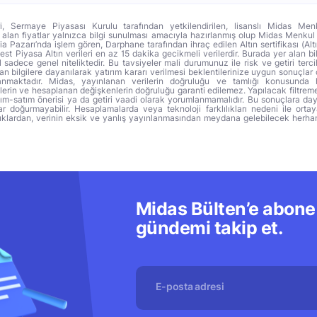
ri, Sermaye Piyasası Kurulu tarafından yetkilendirilen, lisanslı Midas Menk
alan fiyatlar yalnızca bilgi sunulması amacıyla hazırlanmış olup Midas Menkul
a Pazarı’nda işlem gören, Darphane tarafından ihraç edilen Altın sertifikası (Altı
t Piyasa Altın verileri en az 15 dakika gecikmeli verilerdir. Burada yer alan bi
sadece genel niteliktedir. Bu tavsiyeler mali durumunuz ile risk ve getiri terci
 bilgilere dayanılarak yatırım kararı verilmesi beklentilerinize uygun sonuçlar 
anmaktadır. Midas, yayınlanan verilerin doğruluğu ve tamlığı konusunda 
lerin ve hesaplanan değişkenlerin doğruluğu garanti edilemez. Yapılacak filtrem
alım-satım önerisi ya da getiri vaadi olarak yorumlanmamalıdır. Bu sonuçlara day
r doğurmayabilir. Hesaplamalarda veya teknoloji farklılıkları nedeni ile orta
ıklardan, verinin eksik ve yanlış yayınlanmasından meydana gelebilecek herha
Midas Bülten’e abone 
gündemi takip et.