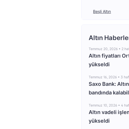
Beşli Altın
Altın Haberle
Temmuz 20, 2026 •
2 ha
Altın fiyatları O
yükseldi
Temmuz 16, 2026 •
3 ha
Saxo Bank: Altın
bandında kalabil
Temmuz 10, 2026 •
4 ha
Altın vadeli işle
yükseldi