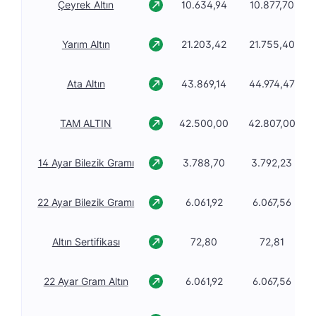
Çeyrek Altın
10.634,94
10.877,70
Yarım Altın
21.203,42
21.755,40
Ata Altın
43.869,14
44.974,47
TAM ALTIN
42.500,00
42.807,00
14 Ayar Bilezik Gramı
3.788,70
3.792,23
22 Ayar Bilezik Gramı
6.061,92
6.067,56
Altın Sertifikası
72,80
72,81
22 Ayar Gram Altın
6.061,92
6.067,56