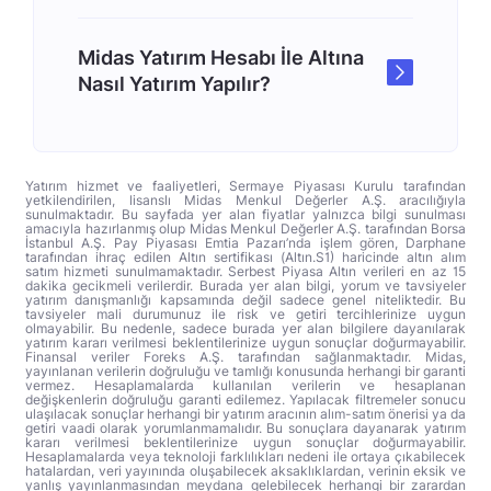
Midas Yatırım Hesabı İle Altına
Nasıl Yatırım Yapılır?
Yatırım hizmet ve faaliyetleri, Sermaye Piyasası Kurulu tarafından
yetkilendirilen, lisanslı Midas Menkul Değerler A.Ş. aracılığıyla
sunulmaktadır. Bu sayfada yer alan fiyatlar yalnızca bilgi sunulması
amacıyla hazırlanmış olup Midas Menkul Değerler A.Ş. tarafından Borsa
İstanbul A.Ş. Pay Piyasası Emtia Pazarı’nda işlem gören, Darphane
tarafından ihraç edilen Altın sertifikası (Altın.S1) haricinde altın alım
satım hizmeti sunulmamaktadır. Serbest Piyasa Altın verileri en az 15
dakika gecikmeli verilerdir. Burada yer alan bilgi, yorum ve tavsiyeler
yatırım danışmanlığı kapsamında değil sadece genel niteliktedir. Bu
tavsiyeler mali durumunuz ile risk ve getiri tercihlerinize uygun
olmayabilir. Bu nedenle, sadece burada yer alan bilgilere dayanılarak
yatırım kararı verilmesi beklentilerinize uygun sonuçlar doğurmayabilir.
Finansal veriler Foreks A.Ş. tarafından sağlanmaktadır. Midas,
yayınlanan verilerin doğruluğu ve tamlığı konusunda herhangi bir garanti
vermez. Hesaplamalarda kullanılan verilerin ve hesaplanan
değişkenlerin doğruluğu garanti edilemez. Yapılacak filtremeler sonucu
ulaşılacak sonuçlar herhangi bir yatırım aracının alım-satım önerisi ya da
getiri vaadi olarak yorumlanmamalıdır. Bu sonuçlara dayanarak yatırım
kararı verilmesi beklentilerinize uygun sonuçlar doğurmayabilir.
Hesaplamalarda veya teknoloji farklılıkları nedeni ile ortaya çıkabilecek
hatalardan, veri yayınında oluşabilecek aksaklıklardan, verinin eksik ve
yanlış yayınlanmasından meydana gelebilecek herhangi bir zarardan