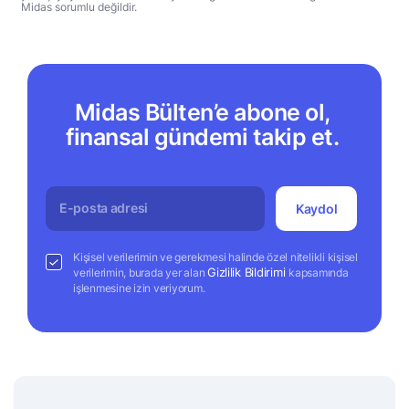
Midas sorumlu değildir.
Midas Bülten’e abone ol,
finansal gündemi takip et.
Kaydol
Kişisel verilerimin ve gerekmesi halinde özel nitelikli kişisel
Gizlilik Bildirimi
verilerimin, burada yer alan
kapsamında
işlenmesine izin veriyorum.