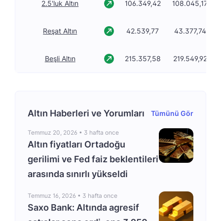
2.5'luk Altın
106.349,42
108.045,17
Reşat Altın
42.539,77
43.377,74
Beşli Altın
215.357,58
219.549,92
Altın Haberleri ve Yorumları
Tümünü Gör
Temmuz 20, 2026 •
3 hafta once
Altın fiyatları Ortadoğu
gerilimi ve Fed faiz beklentileri
arasında sınırlı yükseldi
Temmuz 16, 2026 •
3 hafta once
Saxo Bank: Altında agresif