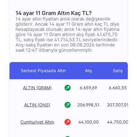
14 ayar 11 Gram Altın Kaç TL?
14 ayar altın fiyatları anlık olarak değişkenlik
gösterir. Ancak 14 ayar 11 Gram altın kaç TL diye
hesaplayacak olursak; anlık 14-ayar altın fiyatına
göre 14 ayar 11 Gram altının alış fiyatı 41.675,70
TL, satış fiyatı ise 41.714,53 TL seviyelerindedir.
Alış-satış fiyatları en son 08.08.2026 tarihinde
saat 12:47 itibarıyla güncellenmiştir.
Serbest Piyasada Altın
Alış
Satış
ALTIN (GRAM)
6.659,69
6.660,55
ALTIN (ONS)
206.998,51
207.307,01
Cumhuriyet Altını
44.100,00
44.750,00