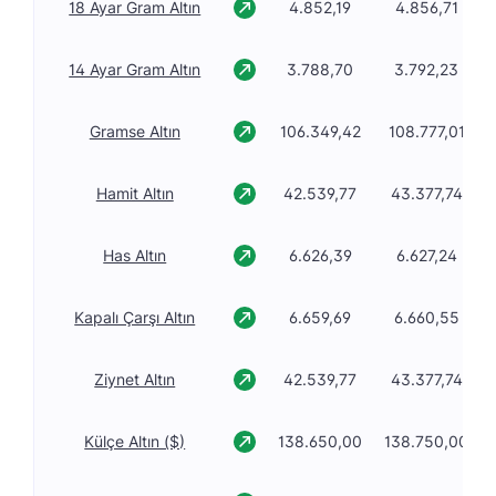
18 Ayar Gram Altın
4.852,19
4.856,71
14 Ayar Gram Altın
3.788,70
3.792,23
Gramse Altın
106.349,42
108.777,01
Hamit Altın
42.539,77
43.377,74
Has Altın
6.626,39
6.627,24
Kapalı Çarşı Altın
6.659,69
6.660,55
Ziynet Altın
42.539,77
43.377,74
Külçe Altın ($)
138.650,00
138.750,00